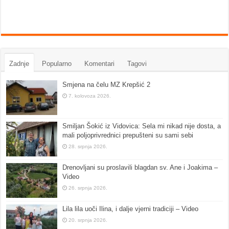
Zadnje
Popularno
Komentari
Tagovi
Smjena na čelu MZ Krepšić 2
7. kolovoza 2026.
Smiljan Šokić iz Vidovica: Sela mi nikad nije dosta, a
mali poljoprivrednici prepušteni su sami sebi
28. srpnja 2026.
Drenovljani su proslavili blagdan sv. Ane i Joakima –
Video
26. srpnja 2026.
Lila lila uoči Ilina, i dalje vjerni tradiciji – Video
20. srpnja 2026.