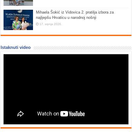
Mihaela Šokić iz Vidovica 2. pratilja izbora za
najljepšu Hrvaticu u narodnoj nošnji
17. srpnja 2026.
Istaknuti video