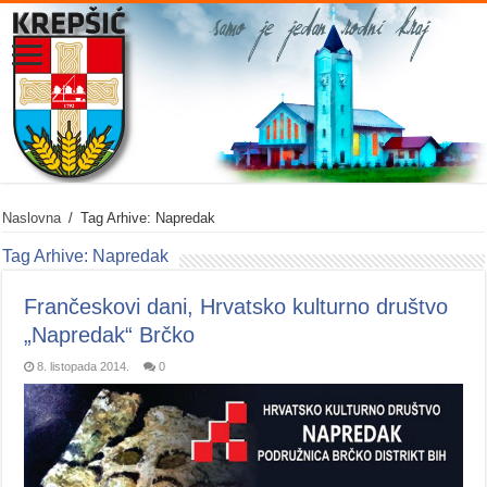
Naslovna
/
Tag Arhive: Napredak
Tag Arhive:
Napredak
Frančeskovi dani, Hrvatsko kulturno društvo
„Napredak“ Brčko
8. listopada 2014.
0