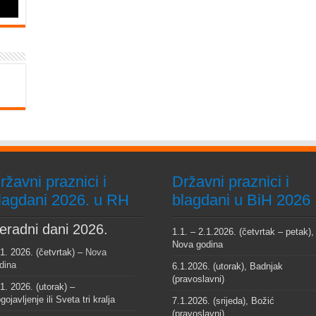
ržavni praznici i
Državni praznici i
lagdani 2026. u RH
blagdani u BiH 2026
eradni dani 2026.
1.1. – 2.1.2026. (četvrtak – petak),
Nova godina
 1. 2026. (četvrtak) –
Nova
dina
6.1.2026. (utorak), Badnjak
(pravoslavni)
 1. 2026. (utorak) –
gojavljenje ili Sveta tri kralja
7.1.2026. (srijeda), Božić
(pravoslavni)