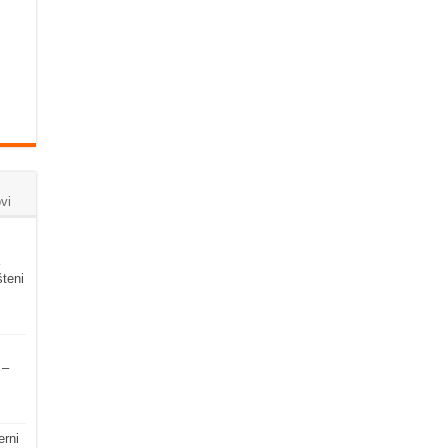
vi
šteni
 –
erni