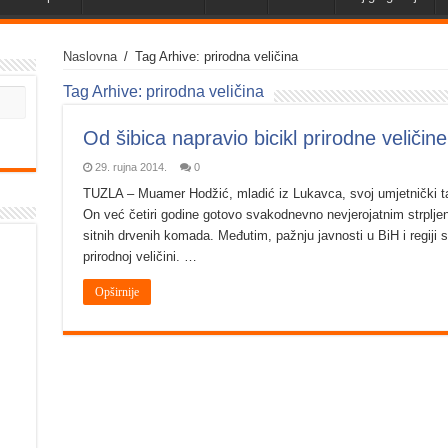
Naslovna
/
Tag Arhive: prirodna veličina
Tag Arhive:
prirodna veličina
Od šibica napravio bicikl prirodne veličine
29. rujna 2014.
0
TUZLA – Muamer Hodžić, mladić iz Lukavca, svoj umjetnički tal
On već četiri godine gotovo svakodnevno nevjerojatnim strpljen
sitnih drvenih komada. Međutim, pažnju javnosti u BiH i regiji s
prirodnoj veličini. …
Opširnije