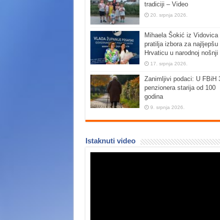
tradiciji – Video
20. srpnja 2026.
Mihaela Šokić iz Vidovica 
pratilja izbora za najljepšu
Hrvaticu u narodnoj nošnji
17. srpnja 2026.
Zanimljivi podaci: U FBiH 
penzionera starija od 100
godina
9. srpnja 2026.
Istaknuti video