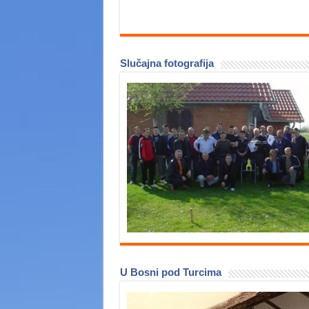
Slučajna fotografija
U Bosni pod Turcima