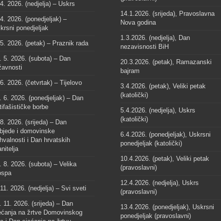
 4. 2026. (nedjelja) – Uskrs
14.1.2026. (srijeda), Pravoslavna
 4. 2026. (ponedjeljak) –
Nova godina
krsni ponedjeljak
1.3.2026. (nedjelja), Dan
 5. 2026. (petak) – Praznik rada
nezavisnosti BiH
. 5. 2026. (subota) – Dan
20.3.2026. (petak), Ramazanski
žavnosti
bajram
 6. 2026. (četvrtak) – Tijelovo
3.4.2026. (petak), Veliki petak
(katolički)
. 6. 2026. (ponedjeljak) – Dan
tifašističke borbe
5.4.2026. (nedjelja), Uskrs
(katolički)
 8. 2026. (srijeda) – Dan
bjede i domovinske
6.4.2026. (ponedjeljak), Uskrsni
hvalnosti i Dan hrvatskih
ponedjeljak (katolički)
anitelja
10.4.2026. (petak), Veliki petak
. 8. 2026. (subota) – Velika
(pravoslavni)
spa
12.4.2026. (nedjelja), Uskrs
 11. 2026. (nedjelja) – Svi sveti
(pravoslavni)
. 11. 2026. (srijeda) – Dan
13.4.2026. (ponedjeljak), Uskrsni
ećanja na žrtve Domovinskog
ponedjeljak (pravoslavni)