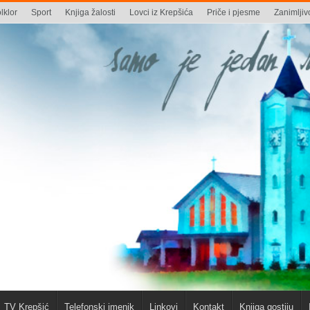
lklor
Sport
Knjiga žalosti
Lovci iz Krepšića
Priče i pjesme
Zanimljivo
TV Krepšić
Telefonski imenik
Linkovi
Kontakt
Knjiga gostiju