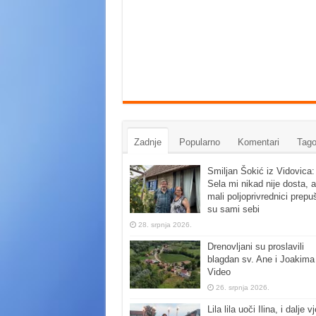
Zadnje
Popularno
Komentari
Tago
Smiljan Šokić iz Vidovica:
Sela mi nikad nije dosta, a
mali poljoprivrednici prepu
su sami sebi
28. srpnja 2026.
Drenovljani su proslavili
blagdan sv. Ane i Joakima
Video
26. srpnja 2026.
Lila lila uoči Ilina, i dalje vj