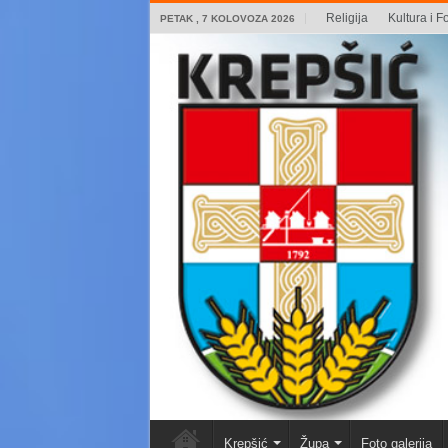
Religija
Kultura i Fo
PETAK , 7 KOLOVOZA 2026
Krepšić
Župa
Foto galerija