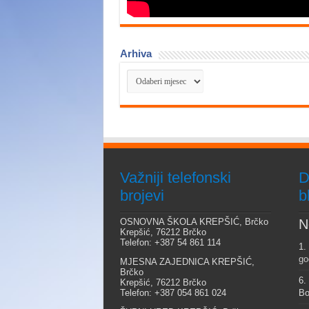
Arhiva
Arhiva
Važniji telefonski
D
brojevi
b
OSNOVNA ŠKOLA KREPŠIĆ, Brčko
N
Krepšić, 76212 Brčko
Telefon: +387 54 861 114
1.
go
MJESNA ZAJEDNICA KREPŠIĆ,
Brčko
6.
Krepšić, 76212 Brčko
Telefon: +387 054 861 024
Bo