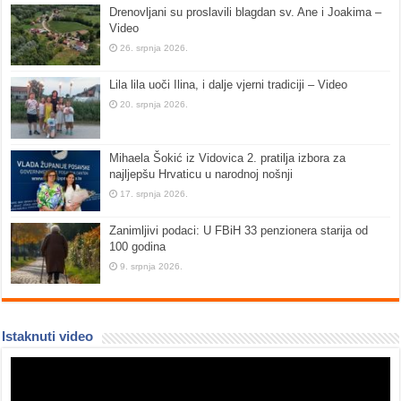
Drenovljani su proslavili blagdan sv. Ane i Joakima –
Video
26. srpnja 2026.
Lila lila uoči Ilina, i dalje vjerni tradiciji – Video
20. srpnja 2026.
Mihaela Šokić iz Vidovica 2. pratilja izbora za
najljepšu Hrvaticu u narodnoj nošnji
17. srpnja 2026.
Zanimljivi podaci: U FBiH 33 penzionera starija od
100 godina
9. srpnja 2026.
Istaknuti video