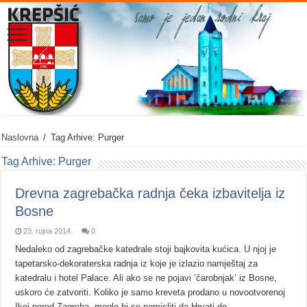
Naslovna
/
Tag Arhive: Purger
Tag Arhive:
Purger
Drevna zagrebačka radnja čeka izbavitelja iz
Bosne
23. rujna 2014.
0
Nedaleko od zagrebačke katedrale stoji bajkovita kućica. U njoj je
tapetarsko-dekoraterska radnja iz koje je izlazio namještaj za
katedralu i hotel Palace. Ali ako se ne pojavi ‘čarobnjak’ iz Bosne,
uskoro će zatvoriti. Koliko je samo kreveta prodano u novootvorenoj
Ikei pored Zagreba, moglo bi se pomisliti da Hrvati do …