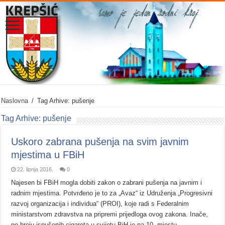
Naslovna
/
Tag Arhive: pušenje
Tag Arhive:
pušenje
Uskoro zabrana pušenja na svim javnim
mjestima u FBiH
22. lipnja 2016.
0
Najesen bi FBiH mogla dobiti zakon o zabrani pušenja na javnim i
radnim mjestima. Potvrđeno je to za „Avaz“ iz Udruženja „Progresivni
razvoj organizacija i individua“ (PROI), koje radi s Federalnim
ministarstvom zdravstva na pripremi prijedloga ovog zakona. Inače,
po broju ispušenih cigareta u svijetu BiH je na 10. mjestu. …