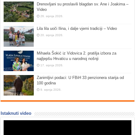
Drenovljani su proslavili blagdan sv. Ane i Joakima –
Video
26. srpnja 2026.
Lila lila uoči Ilina, i dalje vjerni tradiciji – Video
20. srpnja 2026.
Mihaela Šokić iz Vidovica 2. pratilja izbora za
najljepšu Hrvaticu u narodnoj nošnji
17. srpnja 2026.
Zanimljivi podaci: U FBiH 33 penzionera starija od
100 godina
9. srpnja 2026.
Istaknuti video