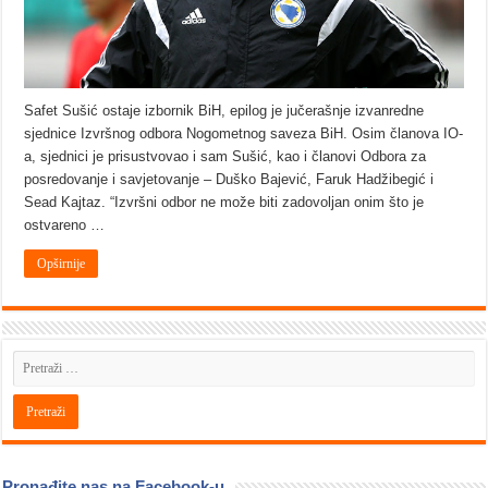
Safet Sušić ostaje izbornik BiH, epilog je jučerašnje izvanredne
sjednice Izvršnog odbora Nogometnog saveza BiH. Osim članova IO-
a, sjednici je prisustvovao i sam Sušić, kao i članovi Odbora za
posredovanje i savjetovanje – Duško Bajević, Faruk Hadžibegić i
Sead Kajtaz. “Izvršni odbor ne može biti zadovoljan onim što je
ostvareno …
Opširnije
Pronađite nas na Facebook-u