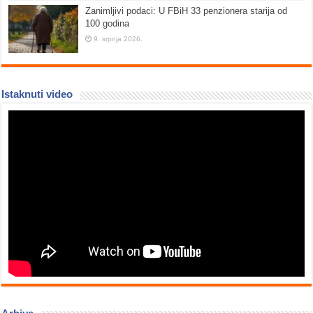
Zanimljivi podaci: U FBiH 33 penzionera starija od
100 godina
9. srpnja 2026.
Istaknuti video