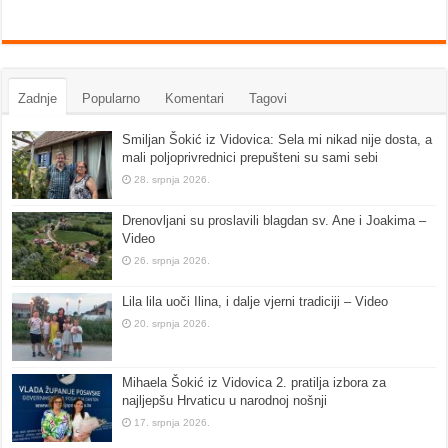
Zadnje
Popularno
Komentari
Tagovi
Smiljan Šokić iz Vidovica: Sela mi nikad nije dosta, a
mali poljoprivrednici prepušteni su sami sebi
28. srpnja 2026.
Drenovljani su proslavili blagdan sv. Ane i Joakima –
Video
26. srpnja 2026.
Lila lila uoči Ilina, i dalje vjerni tradiciji – Video
20. srpnja 2026.
Mihaela Šokić iz Vidovica 2. pratilja izbora za
najljepšu Hrvaticu u narodnoj nošnji
17. srpnja 2026.