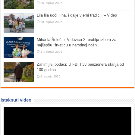
26. srpnja 2026.
Lila lila uoči Ilina, i dalje vjerni tradiciji – Video
20. srpnja 2026.
Mihaela Šokić iz Vidovica 2. pratilja izbora za
najljepšu Hrvaticu u narodnoj nošnji
17. srpnja 2026.
Zanimljivi podaci: U FBiH 33 penzionera starija od
100 godina
9. srpnja 2026.
Istaknuti video