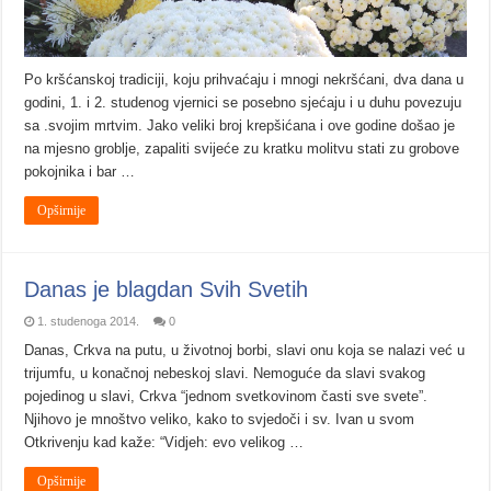
Po kršćanskoj tradiciji, koju prihvaćaju i mnogi nekršćani, dva dana u
godini, 1. i 2. studenog vjernici se posebno sjećaju i u duhu povezuju
sa .svojim mrtvim. Jako veliki broj krepšićana i ove godine došao je
na mjesno groblje, zapaliti svijeće zu kratku molitvu stati zu grobove
pokojnika i bar …
Opširnije
Danas je blagdan Svih Svetih
1. studenoga 2014.
0
Danas, Crkva na putu, u životnoj borbi, slavi onu koja se nalazi već u
trijumfu, u konačnoj nebeskoj slavi. Nemoguće da slavi svakog
pojedinog u slavi, Crkva “jednom svetkovinom časti sve svete”.
Njihovo je mnoštvo veliko, kako to svjedoči i sv. Ivan u svom
Otkrivenju kad kaže: “Vidjeh: evo velikog …
Opširnije