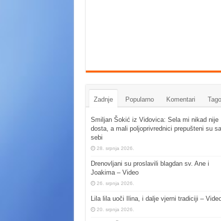
Zadnje
Popularno
Komentari
Tago
Smiljan Šokić iz Vidovica: Sela mi nikad nije
dosta, a mali poljoprivrednici prepušteni su s
sebi
28. srpnja 2026.
Drenovljani su proslavili blagdan sv. Ane i
Joakima – Video
26. srpnja 2026.
Lila lila uoči Ilina, i dalje vjerni tradiciji – Vide
20. srpnja 2026.