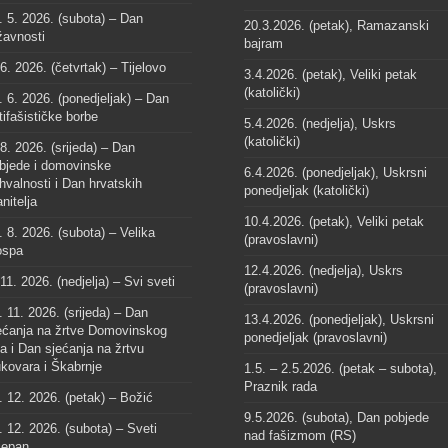
. 5. 2026. (subota) – Dan
20.3.2026. (petak), Ramazanski
žavnosti
bajram
 6. 2026. (četvrtak) – Tijelovo
3.4.2026. (petak), Veliki petak
(katolički)
. 6. 2026. (ponedjeljak) – Dan
tifašističke borbe
5.4.2026. (nedjelja), Uskrs
(katolički)
 8. 2026. (srijeda) – Dan
bjede i domovinske
6.4.2026. (ponedjeljak), Uskrsni
hvalnosti i Dan hrvatskih
ponedjeljak (katolički)
anitelja
10.4.2026. (petak), Veliki petak
. 8. 2026. (subota) – Velika
(pravoslavni)
spa
12.4.2026. (nedjelja), Uskrs
 11. 2026. (nedjelja) – Svi sveti
(pravoslavni)
. 11. 2026. (srijeda) – Dan
13.4.2026. (ponedjeljak), Uskrsni
ećanja na žrtve Domovinskog
ponedjeljak (pravoslavni)
ta i Dan sjećanja na žrtvu
kovara i Škabrnje
1.5. – 2.5.2026. (petak – subota),
Praznik rada
. 12. 2026. (petak) – Božić
9.5.2026. (subota), Dan pobjede
. 12. 2026. (subota) – Sveti
nad fašizmom (RS)
jepan