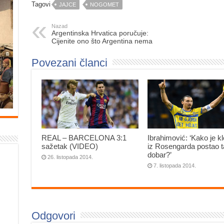
Tagovi
JAJCE
NOGOMET
Nazad
Argentinska Hrvatica poručuje:
Cijenite ono što Argentina nema
Povezani članci
REAL – BARCELONA 3:1
Ibrahimović: ‘Kako je k
sažetak (VIDEO)
iz Rosengarda postao 
dobar?’
26. listopada 2014.
7. listopada 2014.
Odgovori