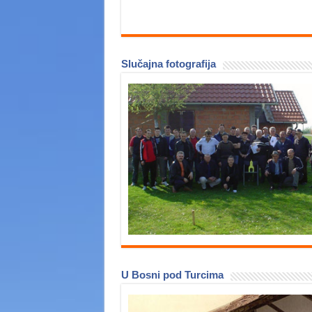
Slučajna fotografija
U Bosni pod Turcima