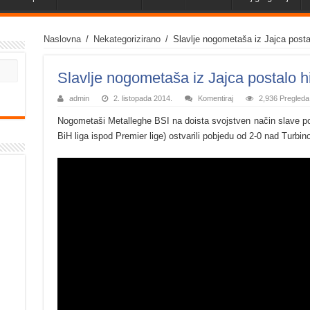
Naslovna
/
Nekategorizirano
/
Slavlje nogometaša iz Jajca posta
Slavlje nogometaša iz Jajca postalo h
admin
2. listopada 2014.
Komentiraj
2,936 Pregleda
Nogometaši Metalleghe BSI na doista svojstven način slave po
BiH liga ispod Premier lige) ostvarili pobjedu od 2-0 nad Turbin