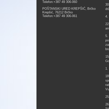
Telefon:+387 49 306-060
30
POŠTANSKI URED KREPŠIĆ, Brčko
dr
Krepšić, 76212 Brčko
Telefon:+387 49 306-061
4.
22
an
5.
po
za
br
15
Go
1.
18
sj
ra
Vu
25
26
St