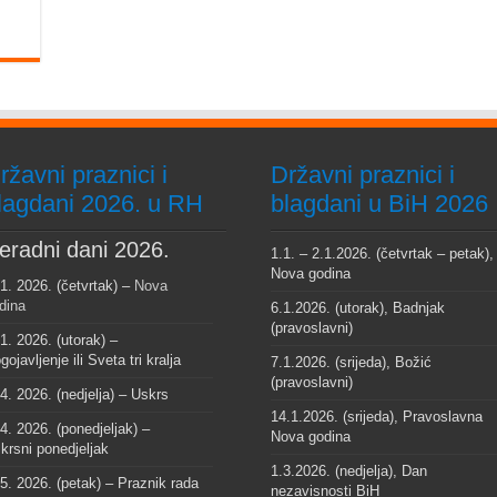
ržavni praznici i
Državni praznici i
lagdani 2026. u RH
blagdani u BiH 2026
eradni dani 2026.
1.1. – 2.1.2026. (četvrtak – petak),
Nova godina
 1. 2026. (četvrtak) –
Nova
dina
6.1.2026. (utorak), Badnjak
(pravoslavni)
 1. 2026. (utorak) –
gojavljenje ili Sveta tri kralja
7.1.2026. (srijeda), Božić
(pravoslavni)
 4. 2026. (nedjelja) – Uskrs
14.1.2026. (srijeda), Pravoslavna
 4. 2026. (ponedjeljak) –
Nova godina
krsni ponedjeljak
1.3.2026. (nedjelja), Dan
 5. 2026. (petak) – Praznik rada
nezavisnosti BiH