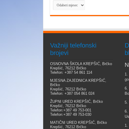
Arhiva
Važniji telefonski
D
brojevi
b
OSNOVNA ŠKOLA KREPŠIĆ, Brčko
N
Krepšić, 76212 Brčko
Telefon: +387 54 861 114
1.
go
MJESNA ZAJEDNICA KREPŠIĆ,
Brčko
6.
Krepšić, 76212 Brčko
Telefon: +387 054 861 024
Bo
ŽUPNI URED KREPŠIĆ, Brčko
5.
Krepšić, 76212 Brčko
Telefon:+387 49 753-001
6.
Telefon:+387 49 753-030
Us
MATIČNI URED KREPŠIĆ, Brčko
1.
Krepšić, 76212 Brčko