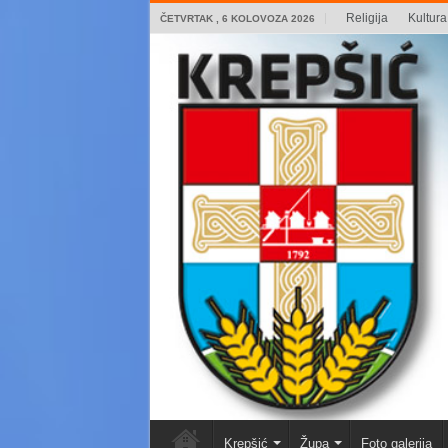
Religija
Kultura 
ČETVRTAK , 6 KOLOVOZA 2026
Krepšić
Župa
Foto galerija