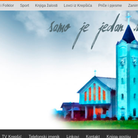
i Folklor
Sport
Knjiga žalosti
Lovci iz Krepšića
Priče i pjesme
Zaniml
TV Krepšić
Telefonski imenik
Linkovi
Kontakt
Knjiga gostiju