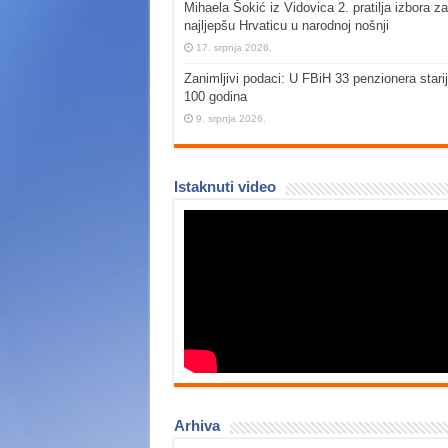
Mihaela Šokić iz Vidovica 2. pratilja izbora za
najljepšu Hrvaticu u narodnoj nošnji
17. srpnja 2026.
Zanimljivi podaci: U FBiH 33 penzionera stari
100 godina
9. srpnja 2026.
Istaknuti video
Arhiva