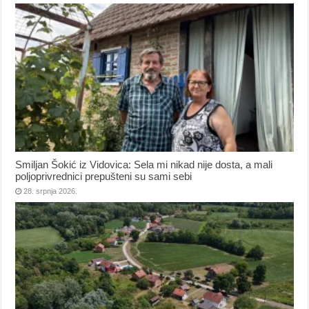
Smiljan Šokić iz Vidovica: Sela mi nikad nije dosta, a mali
poljoprivrednici prepušteni su sami sebi
28. srpnja 2026.