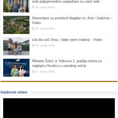
mali poljoprivrednici prepušteni su sami sebi
28. srpnja 2026.
Drenovljani su proslavili blagdan sv. Ane i Joakima –
Video
26. srpnja 2026.
Lila lila uoči Ilina, i dalje vjerni tradiciji – Video
20. srpnja 2026.
Mihaela Šokić iz Vidovica 2. pratilja izbora za
najljepšu Hrvaticu u narodnoj nošnji
17. srpnja 2026.
Istaknuti video