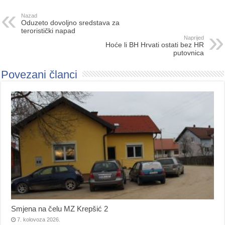
Nazad
Oduzeto dovoljno sredstava za
teroristički napad
Naprijed
Hoće li BH Hrvati ostati bez HR
putovnica
Povezani članci
Smjena na čelu MZ Krepšić 2
7. kolovoza 2026.