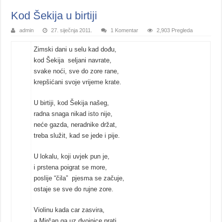
Kod Šekija u birtiji
admin
27. siječnja 2011.
1 Komentar
2,903 Pregleda
Zimski dani u selu kad dođu,
kod Šekija seljani navrate,
svake noći, sve do zore rane,
krepšićani svoje vrijeme krate.
U birtiji, kod Šekija našeg,
radna snaga nikad isto nije,
neće gazda, neradnike držat,
treba služit, kad se jede i pije.
U lokalu, koji uvjek pun je,
i prstena poigrat se more,
poslije “čila” pjesma se začuje,
ostaje se sve do rujne zore.
Violinu kada car zasvira,
a Mirčan ga uz dvojnice prati,