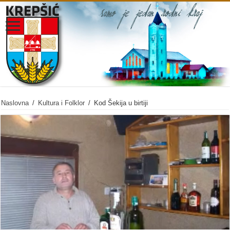
Naslovna
/
Kultura i Folklor
/
Kod Šekija u birtiji