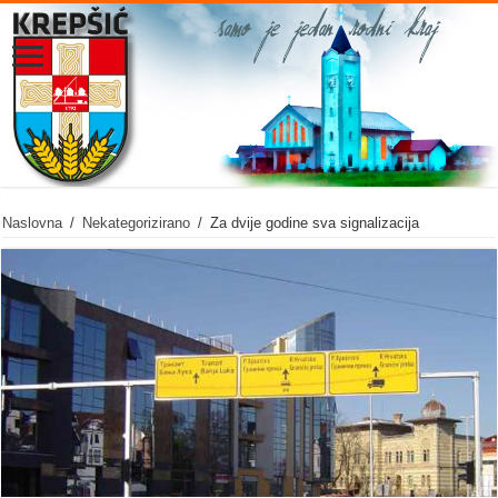
Naslovna
/
Nekategorizirano
/
Za dvije godine sva signalizacija