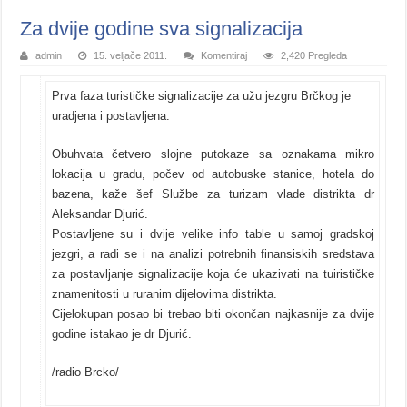
Za dvije godine sva signalizacija
admin
15. veljače 2011.
Komentiraj
2,420 Pregleda
Prva faza turističke signalizacije za užu jezgru Brčkog je
uradjena i postavljena.
Obuhvata četvero slojne putokaze sa oznakama mikro
lokacija u gradu, počev od autobuske stanice, hotela do
bazena, kaže šef Službe za turizam vlade distrikta dr
Aleksandar Djurić.
Postavljene su i dvije velike info table u samoj gradskoj
jezgri, a radi se i na analizi potrebnih finansiskih sredstava
za postavljanje signalizacije koja će ukazivati na tuirističke
znamenitosti u ruranim dijelovima distrikta.
Cijelokupan posao bi trebao biti okončan najkasnije za dvije
godine istakao je dr Djurić.
/radio Brcko/