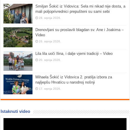
Smiljan Šokić iz Vidovica: Sela mi nikad nije dosta, a
mali poljoprivrednici prepušteni su sami sebi
28. srpnja 2026.
Drenovljani su proslavili blagdan sv. Ane i Joakima –
Video
26. srpnja 2026.
Lila lila uoči Ilina, i dalje vjerni tradiciji – Video
20. srpnja 2026.
Mihaela Šokić iz Vidovica 2. pratilja izbora za
najljepšu Hrvaticu u narodnoj nošnji
17. srpnja 2026.
Istaknuti video