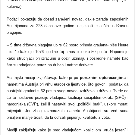
kolovoz).
Podaci pokazuju da dosad zarađeni novac, dakle zarada zaposlenih
Austrijanaca za 223 dana ove godine u cijelosti je otišla u državnu
blagajnu.
– S time državna blagajna ubire 62 posto prihoda građana- piše Heute
i ističe kako je 1976. godine taj iznos bio oko 50 posto. Napominje
kako stručnjaci pri izračunu u obzir uzimaju i posredne namete kao
što su primjerice porez na duhan i naftne derivate.
Austrijski mediji izvještavaju kako je po
poreznim opterećenjima
i
nametima Austrija pri vrhu europske ljestvice, što govori i podatak da
austrijski građani s 62 posto svog novca uzdržavaju državu. Tvrde da
će tu neslavnu poziciju vladajuća koalicija socijaldemokrata (SPÖ) i
narodnjaka (ÖVP), želi li nastaviti svoj „politički brak“, uskoro morati
mijenjati. Jer zbog raznoraznih nameta Austrijanci su već sada
prisiljeni manje trošiti da bi održali prijašnju kvalitetu života..
Mediji zaključuju kako je pred vladajućom koalicijom „vruća jesen“ i