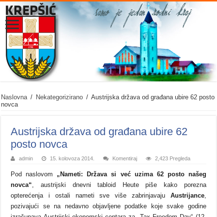
Naslovna
/
Nekategorizirano
/
Austrijska država od građana ubire 62 posto
novca
Austrijska država od građana ubire 62
posto novca
admin
15. kolovoza 2014.
Komentiraj
2,423 Pregleda
Pod naslovom
„Nameti: Država si već uzima 62 posto našeg
novca“
, austrijski dnevni tabloid Heute piše kako porezna
opterećenja i ostali nameti sve više zabrinjavaju
Austrijance
,
pozivajući se na nedavno objavljene podatke koje svake godine
izračunava Austrijski ekonomski centara za „Tax Freedom Day“ (12.