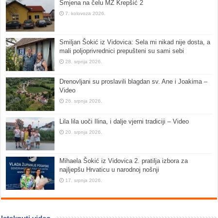
Smjena na čelu MZ Krepšić 2
7. kolovoza 2026.
Smiljan Šokić iz Vidovica: Sela mi nikad nije dosta, a
mali poljoprivrednici prepušteni su sami sebi
28. srpnja 2026.
Drenovljani su proslavili blagdan sv. Ane i Joakima –
Video
26. srpnja 2026.
Lila lila uoči Ilina, i dalje vjerni tradiciji – Video
20. srpnja 2026.
Mihaela Šokić iz Vidovica 2. pratilja izbora za
najljepšu Hrvaticu u narodnoj nošnji
17. srpnja 2026.