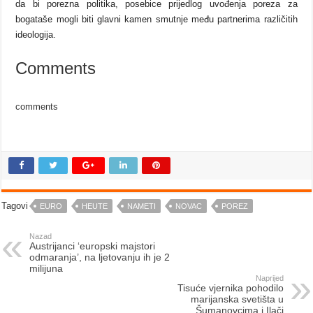
da bi porezna politika, posebice prijedlog uvođenja poreza za
bogataše mogli biti glavni kamen smutnje među partnerima različitih
ideologija.
Comments
comments
Tagovi
EURO
HEUTE
NAMETI
NOVAC
POREZ
Nazad
Austrijanci ‘europski majstori
odmaranja’, na ljetovanju ih je 2
milijuna
Naprijed
Tisuće vjernika pohodilo
marijanska svetišta u
Šumanovcima i Ilači