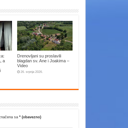
ca:
Drenovljani su proslavili
, a
blagdan sv. Ane i Joakima –
Video
i
26. srpnja 2026.
označena sa
* (obavezno)