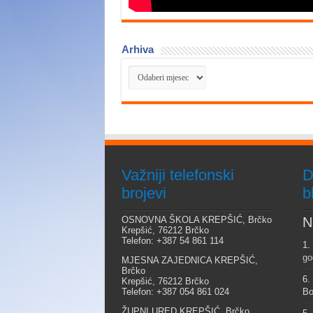
Arhiva
Arhiva
Važniji telefonski
D
brojevi
b
OSNOVNA ŠKOLA KREPŠIĆ, Brčko
N
Krepšić, 76212 Brčko
Telefon: +387 54 861 114
1.
go
MJESNA ZAJEDNICA KREPŠIĆ,
Brčko
6.
Krepšić, 76212 Brčko
Telefon: +387 054 861 024
Bo
ŽUPNI URED KREPŠIĆ, Brčko