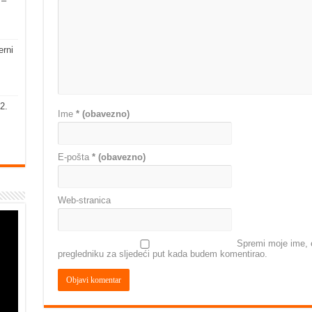
 –
erni
2.
Ime
* (obavezno)
E-pošta
* (obavezno)
Web-stranica
Spremi moje ime, e
pregledniku za sljedeći put kada budem komentirao.