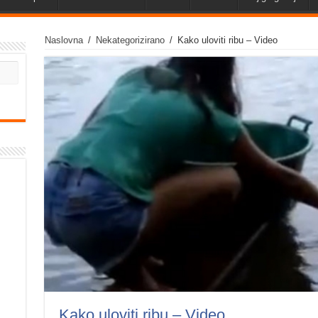
Naslovna
/
Nekategorizirano
/
Kako uloviti ribu – Video
Kako uloviti ribu – Video