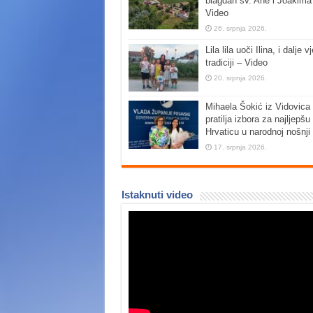
blagdan sv. Ane i Joakima
Video
26. srpnja 2026.
Lila lila uoči Ilina, i dalje vj
tradiciji – Video
20. srpnja 2026.
Mihaela Šokić iz Vidovica 
pratilja izbora za najljepšu
Hrvaticu u narodnoj nošnji
17. srpnja 2026.
Istaknuti video