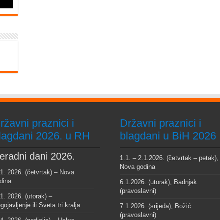
ržavni praznici i
Državni praznici i
lagdani 2026. u RH
blagdani u BiH 2026
eradni dani 2026.
1.1. – 2.1.2026. (četvrtak – petak),
Nova godina
 1. 2026. (četvrtak) –
Nova
dina
6.1.2026. (utorak), Badnjak
(pravoslavni)
 1. 2026. (utorak) –
gojavljenje ili Sveta tri kralja
7.1.2026. (srijeda), Božić
(pravoslavni)