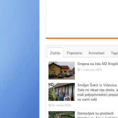
Zadnje
Popularno
Komentari
Tago
Smjena na čelu MZ Krepši
7. kolovoza 2026.
Smiljan Šokić iz Vidovica:
Sela mi nikad nije dosta, a
mali poljoprivrednici prepu
su sami sebi
28. srpnja 2026.
Drenovljani su proslavili