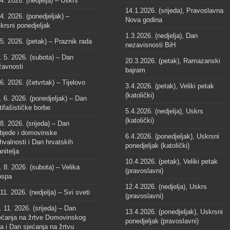
 4. 2026. (nedjelja) – Uskrs
14.1.2026. (srijeda), Pravoslavna
 4. 2026. (ponedjeljak) –
Nova godina
krsni ponedjeljak
1.3.2026. (nedjelja), Dan
 5. 2026. (petak) – Praznik rada
nezavisnosti BiH
. 5. 2026. (subota) – Dan
20.3.2026. (petak), Ramazanski
žavnosti
bajram
 6. 2026. (četvrtak) – Tijelovo
3.4.2026. (petak), Veliki petak
(katolički)
. 6. 2026. (ponedjeljak) – Dan
tifašističke borbe
5.4.2026. (nedjelja), Uskrs
(katolički)
 8. 2026. (srijeda) – Dan
bjede i domovinske
6.4.2026. (ponedjeljak), Uskrsni
hvalnosti i Dan hrvatskih
ponedjeljak (katolički)
anitelja
10.4.2026. (petak), Veliki petak
. 8. 2026. (subota) – Velika
(pravoslavni)
spa
12.4.2026. (nedjelja), Uskrs
 11. 2026. (nedjelja) – Svi sveti
(pravoslavni)
. 11. 2026. (srijeda) – Dan
13.4.2026. (ponedjeljak), Uskrsni
ećanja na žrtve Domovinskog
ponedjeljak (pravoslavni)
ta i Dan sjećanja na žrtvu