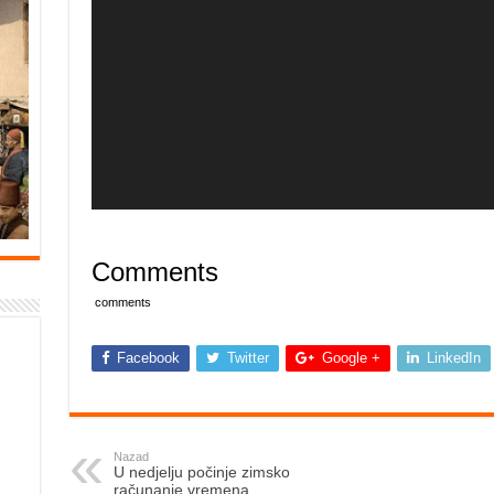
Comments
comments
Facebook
Twitter
Google +
LinkedIn
Nazad
U nedjelju počinje zimsko
računanje vremena