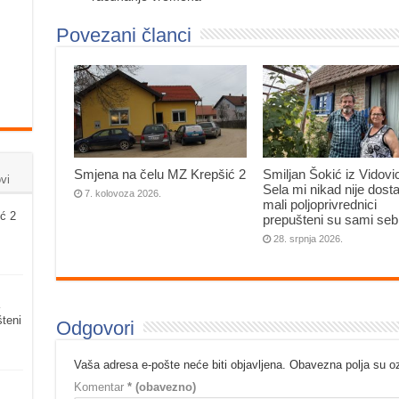
Povezani članci
Smjena na čelu MZ Krepšić 2
Smiljan Šokić iz Vidovi
vi
Sela mi nikad nije dosta
7. kolovoza 2026.
mali poljoprivrednici
ć 2
prepušteni su sami seb
28. srpnja 2026.
šteni
Odgovori
Vaša adresa e-pošte neće biti objavljena.
Obavezna polja su 
Komentar
* (obavezno)