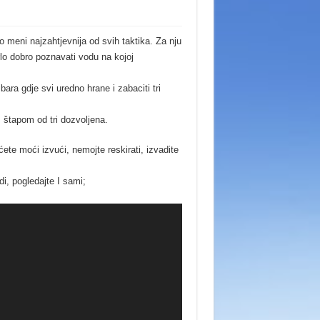
 meni najzahtjevnija od svih taktika. Za nju
rlo dobro poznavati vodu na kojoj
bara gdje svi uredno hrane i zabaciti tri
 štapom od tri dozvoljena.
ete moći izvući, nemojte reskirati, izvadite
i, pogledajte I sami;