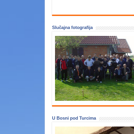
Slučajna fotografija
U Bosni pod Turcima