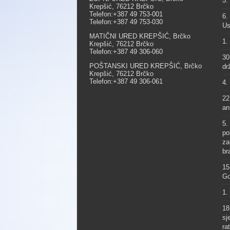
5.
Krepšić, 76212 Brčko
Telefon:+387 49 753-001
6.
Telefon:+387 49 753-030
Us
MATIČNI URED KREPŠIĆ, Brčko
1.
Krepšić, 76212 Brčko
Telefon:+387 49 306-060
30
POŠTANSKI URED KREPŠIĆ, Brčko
dr
Krepšić, 76212 Brčko
Telefon:+387 49 306-061
4.
22
an
5.
po
za
br
15
Go
1.
18
sj
ra