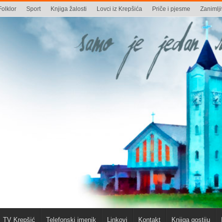
Folklor
Sport
Knjiga žalosti
Lovci iz Krepšića
Priče i pjesme
Zanimlji
TV Krepšić
Telefonski imenik
Linkovi
Kontakt
Knjiga gostiju