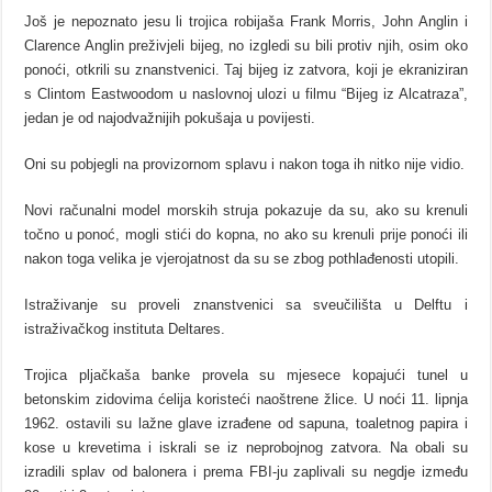
Još je nepoznato jesu li trojica robijaša Frank Morris, John Anglin i
Clarence Anglin preživjeli bijeg, no izgledi su bili protiv njih, osim oko
ponoći, otkrili su znanstvenici. Taj bijeg iz zatvora, koji je ekraniziran
s Clintom Eastwoodom u naslovnoj ulozi u filmu “Bijeg iz Alcatraza”,
jedan je od najodvažnijih pokušaja u povijesti.
Oni su pobjegli na provizornom splavu i nakon toga ih nitko nije vidio.
Novi računalni model morskih struja pokazuje da su, ako su krenuli
točno u ponoć, mogli stići do kopna, no ako su krenuli prije ponoći ili
nakon toga velika je vjerojatnost da su se zbog pothlađenosti utopili.
Istraživanje su proveli znanstvenici sa sveučilišta u Delftu i
istraživačkog instituta Deltares.
Trojica pljačkaša banke provela su mjesece kopajući tunel u
betonskim zidovima ćelija koristeći naoštrene žlice. U noći 11. lipnja
1962. ostavili su lažne glave izrađene od sapuna, toaletnog papira i
kose u krevetima i iskrali se iz neprobojnog zatvora. Na obali su
izradili splav od balonera i prema FBI-ju zaplivali su negdje između