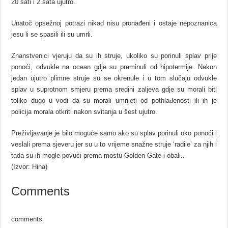
20 sati i 2 sata ujutro.
Unatoč opsežnoj potrazi nikad nisu pronađeni i ostaje nepoznanica
jesu li se spasili ili su umrli.
Znanstvenici vjeruju da su ih struje, ukoliko su porinuli splav prije
ponoći, odvukle na ocean gdje su preminuli od hipotermije. Nakon
jedan ujutro plimne struje su se okrenule i u tom slučaju odvukle
splav u suprotnom smjeru prema sredini zaljeva gdje su morali biti
toliko dugo u vodi da su morali umrijeti od pothlađenosti ili ih je
policija morala otkriti nakon svitanja u šest ujutro.
Preživljavanje je bilo moguće samo ako su splav porinuli oko ponoći i
veslali prema sjeveru jer su u to vrijeme snažne struje ‘radile’ za njih i
tada su ih mogle povući prema mostu Golden Gate i obali..
(Izvor: Hina)
Comments
comments