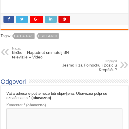
Tagovi
ALCATRAZ
BJEGUNCI
Nazad
Brčko – Napadnut snimatelj BN
televizije – Video
Naprijed
Jesmo li za Polnoćku i Božić u
Krepšiću?
Odgovori
Vaša adresa e-pošte neće biti objavljena.
Obavezna polja su
označena sa
* (obavezno)
Komentar
* (obavezno)