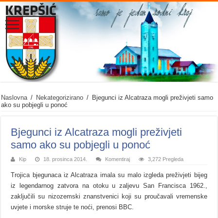
Naslovna
/
Nekategorizirano
/
Bjegunci iz Alcatraza mogli preživjeti samo
ako su pobjegli u ponoć
Bjegunci iz Alcatraza mogli preživjeti
samo ako su pobjegli u ponoć
Kip
18. prosinca 2014.
Komentiraj
3,272 Pregleda
Trojica bjegunaca iz Alcatraza imala su malo izgleda preživjeti bijeg
iz legendarnog zatvora na otoku u zaljevu San Francisca 1962.,
zaključili su nizozemski znanstvenici koji su proučavali vremenske
uvjete i morske struje te noći, prenosi BBC.