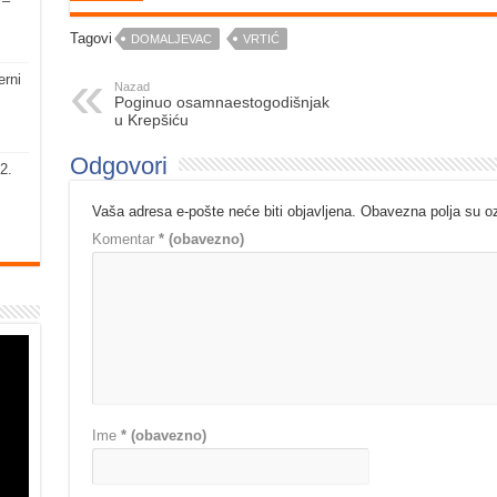
 –
Tagovi
DOMALJEVAC
VRTIĆ
erni
Nazad
Poginuo osamnaestogodišnjak
u Krepšiću
Odgovori
2.
Vaša adresa e-pošte neće biti objavljena.
Obavezna polja su 
Komentar
* (obavezno)
Ime
* (obavezno)