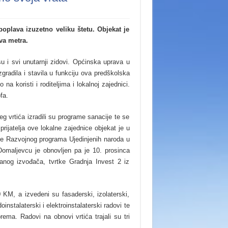
poplava izuzetno veliku štetu. Objekat je
va metra.
su i svi unutarnji zidovi. Općinska uprava u
gradila i stavila u funkciju ova predškolska
 koristi i roditeljima i lokalnoj zajednici.
fa.
 vrtića izradili su programe sanacije te se
rijatelja ove lokalne zajednice objekat je u
je Razvojnog programa Ujedinjenih naroda u
Domaljevcu je obnovljen pa je 10. prosinca
anog izvođača, tvrtke Gradnja Invest 2 iz
KM, a izvedeni su fasaderski, izolaterski,
instalaterski i elektroinstalaterski radovi te
ema. Radovi na obnovi vrtića trajali su tri