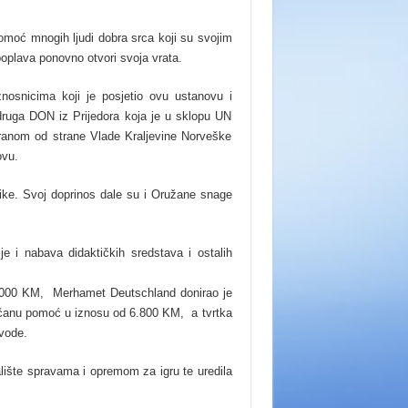
omoć mnogih ljudi dobra srca koji su svojim
poplava ponovno otvori svoja vrata.
nosnicima koji je posjetio ovu ustanovu i
druga DON iz Prijedora koja je u sklopu UN
iranom od strane Vlade Kraljevine Norveške
ovu.
nike. Svoj doprinos dale su i Oružane snage
e i nabava didaktičkih sredstava i ostalih
 12.000 KM, Merhamet Deutschland donirao je
novčanu pomoć u iznosu od 6.800 KM, a tvrtka
zvode.
ralište spravama i opremom za igru te uredila