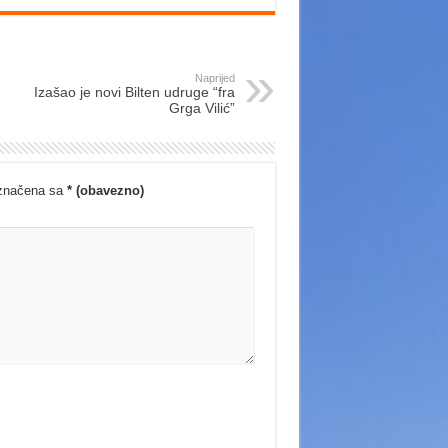
Naprijed
Izašao je novi Bilten udruge “fra
Grga Vilić”
označena sa
* (obavezno)