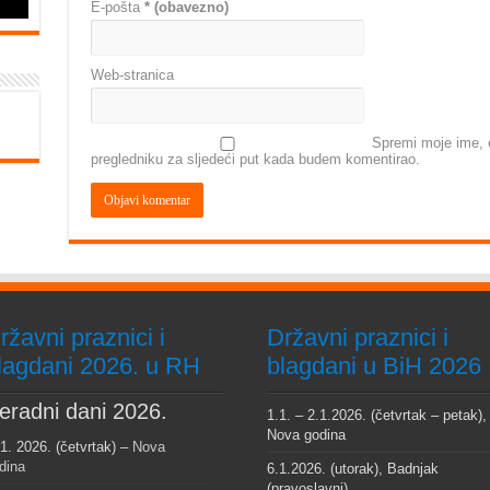
E-pošta
* (obavezno)
Web-stranica
Spremi moje ime, e
pregledniku za sljedeći put kada budem komentirao.
ržavni praznici i
Državni praznici i
lagdani 2026. u RH
blagdani u BiH 2026
eradni dani 2026.
1.1. – 2.1.2026. (četvrtak – petak),
Nova godina
 1. 2026. (četvrtak) –
Nova
dina
6.1.2026. (utorak), Badnjak
(pravoslavni)