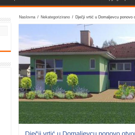
Naslovna
/
Nekategorizirano
/
Dječji vrtić u Domaljevcu ponovo o
Dječji vrtić u Domaljevcu ponovo otvor