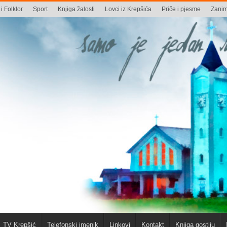
i Folklor
Sport
Knjiga žalosti
Lovci iz Krepšića
Priče i pjesme
Zaniml
TV Krepšić
Telefonski imenik
Linkovi
Kontakt
Knjiga gostiju