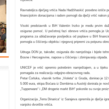
Ravnateljica dječjeg vrtića Nada Hadžihaskić posebno ističe p
financijskim donacijama i radom pomogli da dječji vrtić nakon 
Visoki predstavnik u BiH Valentin Inzko je među prvim duž
osigurao pomoć. U početnoj fazi obnove vrtića pomogla je U
programa za ublažavanje posljedica od poplave u BiH financ
pomogla u čišćenju objekta i njegovoj pripremi za potpunu obn
Udruga DON je, također, osigurala dio namještaja i bijele teh
Bosne i Hercegovine, napose u čišćenju i zbrinjavanju otpada.
UNICEF je vrtić opremio potrebnim namještajem, a u tijeku j
pomagala za realizaciju odgojno-obrazovnog rada.
Petar Ćorluka, vlasnik tvrtke „Violeta“ iz Gruda, donirao je
5.000 eura, ekipa Boćara iz Dornbirna u Austriji donirala je 
„Tupperware“ i „DM drogerie markt BiH“ pokonile su svoje proi
Organizacija „Terra Dinarica“ iz Sarajeva opremila je dječje ig
vanjsko dvorište vrtića.