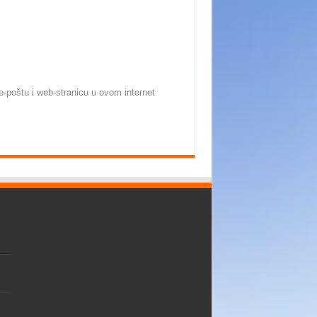
-poštu i web-stranicu u ovom internet