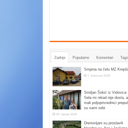
Zadnje
Popularno
Komentari
Tago
Smjena na čelu MZ Krepši
7. kolovoza 2026.
Smiljan Šokić iz Vidovica:
Sela mi nikad nije dosta, a
mali poljoprivrednici prepu
su sami sebi
28. srpnja 2026.
Drenovljani su proslavili