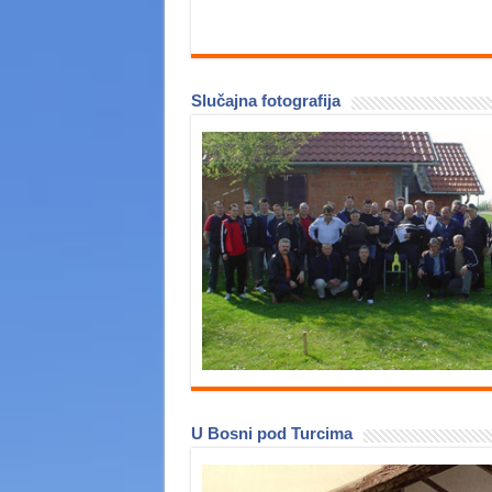
Slučajna fotografija
U Bosni pod Turcima