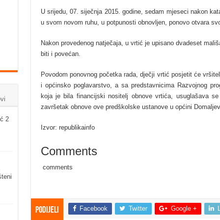
U srijedu, 07. siječnja 2015. godine, sedam mjeseci nakon kata
u svom novom ruhu, u potpunosti obnovljen, ponovo otvara svo
Nakon provedenog natječaja, u vrtić je upisano dvadeset mališana
biti i povećan.
Povodom ponovnog početka rada, dječji vrtić posjetit će vršite
i općinsko poglavarstvo, a sa predstavnicima Razvojnog pro
koja je bila financijski nositelj obnove vrtića, usuglašava 
vi
završetak obnove ove predškolske ustanove u općini Domaljev
ć 2
Izvor: republikainfo
Comments
comments
šteni
Facebook
Twitter
Google +
Podijeli