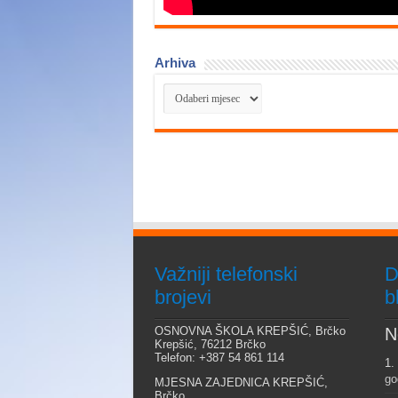
Arhiva
Arhiva
Važniji telefonski
D
brojevi
b
OSNOVNA ŠKOLA KREPŠIĆ, Brčko
N
Krepšić, 76212 Brčko
Telefon: +387 54 861 114
1.
go
MJESNA ZAJEDNICA KREPŠIĆ,
Brčko