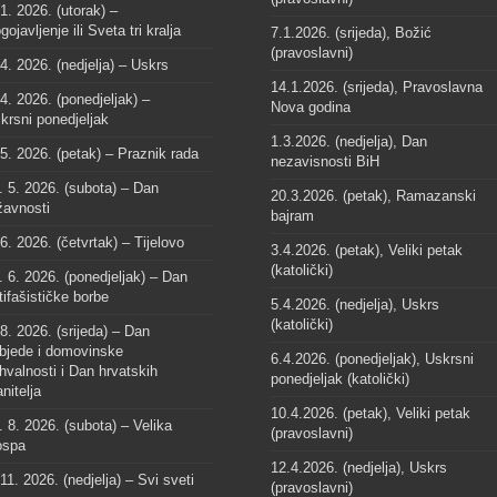
 1. 2026. (utorak) –
gojavljenje ili Sveta tri kralja
7.1.2026. (srijeda), Božić
(pravoslavni)
 4. 2026. (nedjelja) – Uskrs
14.1.2026. (srijeda), Pravoslavna
 4. 2026. (ponedjeljak) –
Nova godina
krsni ponedjeljak
1.3.2026. (nedjelja), Dan
 5. 2026. (petak) – Praznik rada
nezavisnosti BiH
. 5. 2026. (subota) – Dan
20.3.2026. (petak), Ramazanski
žavnosti
bajram
 6. 2026. (četvrtak) – Tijelovo
3.4.2026. (petak), Veliki petak
(katolički)
. 6. 2026. (ponedjeljak) – Dan
tifašističke borbe
5.4.2026. (nedjelja), Uskrs
(katolički)
 8. 2026. (srijeda) – Dan
bjede i domovinske
6.4.2026. (ponedjeljak), Uskrsni
hvalnosti i Dan hrvatskih
ponedjeljak (katolički)
anitelja
10.4.2026. (petak), Veliki petak
. 8. 2026. (subota) – Velika
(pravoslavni)
spa
12.4.2026. (nedjelja), Uskrs
 11. 2026. (nedjelja) – Svi sveti
(pravoslavni)