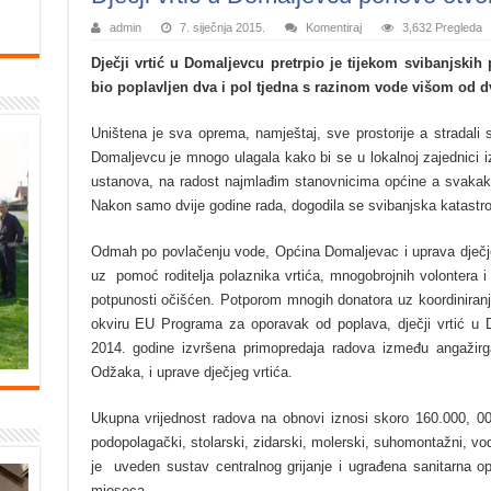
admin
7. siječnja 2015.
Komentiraj
3,632 Pregleda
Dječji vrtić u Domaljevcu pretrpio je tijekom svibanjskih 
bio poplavljen dva i pol tjedna s razinom vode višom od d
Uništena je sva oprema, namještaj, sve prostorije a stradali 
Domaljevcu je mnogo ulagala kako bi se u lokalnoj zajednici iz
ustanova, na radost najmlađim stanovnicima općine a svakako na
Nakon samo dvije godine rada, dogodila se svibanjska katastro
Odmah po povlačenju vode, Općina Domaljevac i uprava dječjeg
uz pomoć roditelja polaznika vrtića, mnogobrojnih volontera i p
potpunosti očišćen. Potporom mnogih donatora uz koordiniran
okviru EU Programa za oporavak od poplava, dječji vrtić u 
2014. godine izvršena primopredaja radova između angažirg
Odžaka, i uprave dječjeg vrtića.
Ukupna vrijednost radova na obnovi iznosi skoro 160.000, 00 
podopolagački, stolarski, zidarski, molerski, suhomontažni, vodo
je uveden sustav centralnog grijanje i ugrađena sanitarna opr
mjeseca.