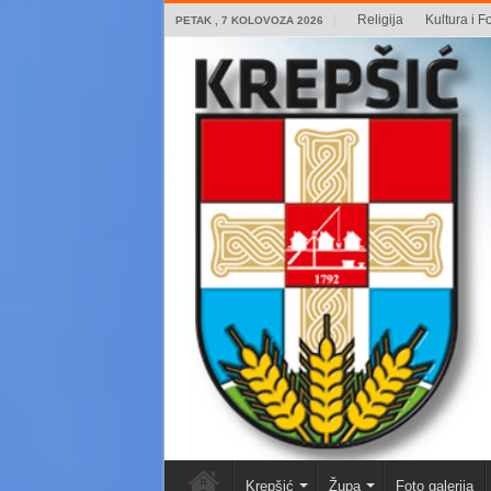
Religija
Kultura i Fo
PETAK , 7 KOLOVOZA 2026
Krepšić
Župa
Foto galerija