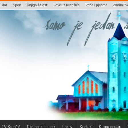
lklor
Sport
Knjiga žalosti
Lovci iz Krepšića
Priče i pjesme
Zanimljivo
TV Krepšić
Telefonski imenik
Linkovi
Kontakt
Knjiga gostiju