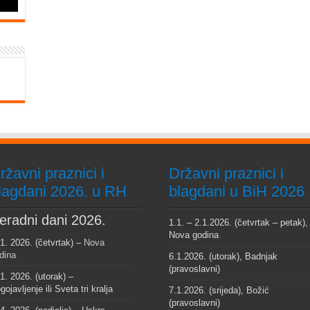
ržavni praznici i
Državni praznici i
lagdani 2026. u RH
blagdani u BiH 2026
eradni dani 2026.
1.1. – 2.1.2026. (četvrtak – petak),
Nova godina
 1. 2026. (četvrtak) –
Nova
dina
6.1.2026. (utorak), Badnjak
(pravoslavni)
 1. 2026. (utorak) –
gojavljenje ili Sveta tri kralja
7.1.2026. (srijeda), Božić
(pravoslavni)