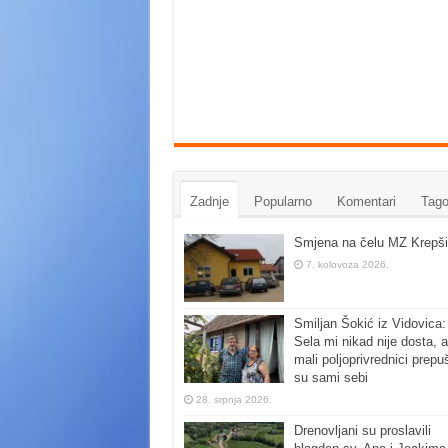
Zadnje
Popularno
Komentari
Tago
Smjena na čelu MZ Krepši
7. kolovoza 2026.
Smiljan Šokić iz Vidovica:
Sela mi nikad nije dosta, a
mali poljoprivrednici prepu
su sami sebi
28. srpnja 2026.
Drenovljani su proslavili