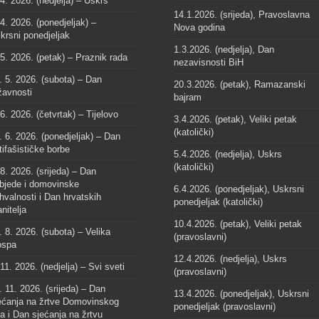
 4. 2026. (nedjelja) – Uskrs
14.1.2026. (srijeda), Pravoslavna
 4. 2026. (ponedjeljak) –
Nova godina
krsni ponedjeljak
1.3.2026. (nedjelja), Dan
 5. 2026. (petak) – Praznik rada
nezavisnosti BiH
. 5. 2026. (subota) – Dan
20.3.2026. (petak), Ramazanski
žavnosti
bajram
 6. 2026. (četvrtak) – Tijelovo
3.4.2026. (petak), Veliki petak
(katolički)
. 6. 2026. (ponedjeljak) – Dan
tifašističke borbe
5.4.2026. (nedjelja), Uskrs
(katolički)
 8. 2026. (srijeda) – Dan
bjede i domovinske
6.4.2026. (ponedjeljak), Uskrsni
hvalnosti i Dan hrvatskih
ponedjeljak (katolički)
anitelja
10.4.2026. (petak), Veliki petak
. 8. 2026. (subota) – Velika
(pravoslavni)
spa
12.4.2026. (nedjelja), Uskrs
 11. 2026. (nedjelja) – Svi sveti
(pravoslavni)
. 11. 2026. (srijeda) – Dan
13.4.2026. (ponedjeljak), Uskrsni
ećanja na žrtve Domovinskog
ponedjeljak (pravoslavni)
ta i Dan sjećanja na žrtvu