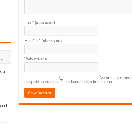
Ime
* (obavezno)
E-pošta
* (obavezno)
Web-stranica
vi
ć 2
Spremi moje ime, e
pregledniku za sljedeći put kada budem komentirao.
šteni