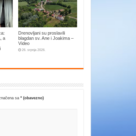
ca:
Drenovljani su proslavili
, a
blagdan sv. Ane i Joakima –
Video
i
26. srpnja 2026.
označena sa
* (obavezno)