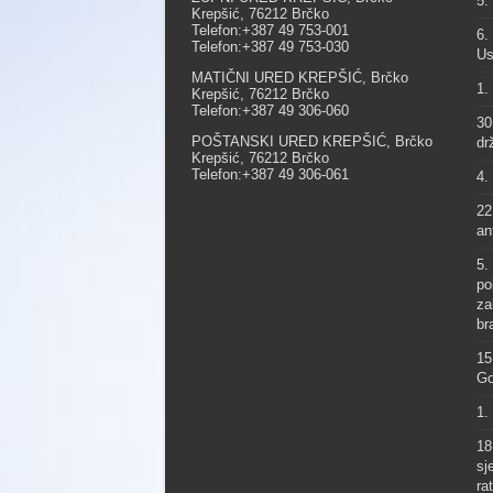
5.
Krepšić, 76212 Brčko
Telefon:+387 49 753-001
6.
Telefon:+387 49 753-030
Us
MATIČNI URED KREPŠIĆ, Brčko
1.
Krepšić, 76212 Brčko
Telefon:+387 49 306-060
30
POŠTANSKI URED KREPŠIĆ, Brčko
dr
Krepšić, 76212 Brčko
Telefon:+387 49 306-061
4.
22
an
5.
po
za
br
15
Go
1.
18
sj
ra