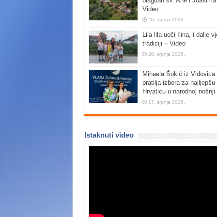
blagdan sv. Ane i Joakima
Video
26. srpnja 2026.
Lila lila uoči Ilina, i dalje vj
tradiciji – Video
20. srpnja 2026.
Mihaela Šokić iz Vidovica 
pratilja izbora za najljepšu
Hrvaticu u narodnoj nošnji
17. srpnja 2026.
Istaknuti video