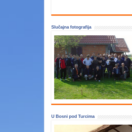
Slučajna fotografija
U Bosni pod Turcima