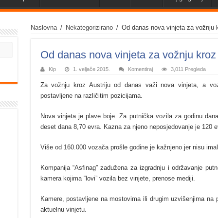
Naslovna
/
Nekategorizirano
/
Od danas nova vinjeta za vožnju k
Od danas nova vinjeta za vožnju kroz 
Kip
1. veljače 2015.
Komentiraj
3,011 Pregleda
Za vožnju kroz Austriju od danas važi nova vinjeta, a vo
postavljene na različitim pozicijama.
Nova vinjeta je plave boje. Za putnička vozila za godinu dan
deset dana 8,70 evra. Kazna za njeno neposjedovanje je 120 e
Više od 160.000 vozača prošle godine je kažnjeno jer nisu imal
Kompanija “Asfinag” zadužena za izgradnju i održavanje putne 
kamera kojima “lovi” vozila bez vinjete, prenose mediji.
Kamere, postavljene na mostovima ili drugim uzvišenjima na p
aktuelnu vinjetu.