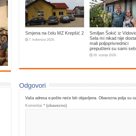
Smjena na čelu MZ Krepšić 2
Smiljan Šokić iz Vidovi
Sela mi nikad nije dosta
7. kolovoza 2026.
mali poljoprivrednici
prepušteni su sami seb
28. srpnja 2026.
Odgovori
Vaša adresa e-pošte neće biti objavljena.
Obavezna polja su 
Komentar
* (obavezno)