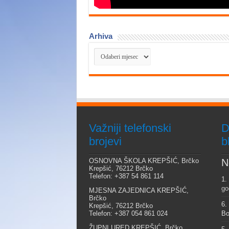
Arhiva
Arhiva
Važniji telefonski
D
brojevi
b
OSNOVNA ŠKOLA KREPŠIĆ, Brčko
N
Krepšić, 76212 Brčko
Telefon: +387 54 861 114
1.
go
MJESNA ZAJEDNICA KREPŠIĆ,
Brčko
6.
Krepšić, 76212 Brčko
Telefon: +387 054 861 024
Bo
ŽUPNI URED KREPŠIĆ, Brčko