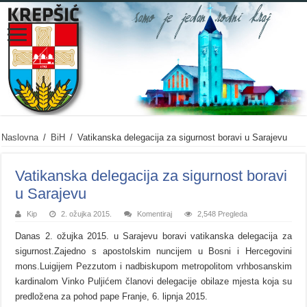
Naslovna
/
BiH
/
Vatikanska delegacija za sigurnost boravi u Sarajevu
Vatikanska delegacija za sigurnost boravi
u Sarajevu
Kip
2. ožujka 2015.
Komentiraj
2,548 Pregleda
Danas 2. ožujka 2015. u Sarajevu boravi vatikanska delegacija za
sigurnost.Zajedno s apostolskim nuncijem u Bosni i Hercegovini
mons.Luigijem Pezzutom i nadbiskupom metropolitom vrhbosanskim
kardinalom Vinko Puljićem članovi delegacije obilaze mjesta koja su
predložena za pohod pape Franje, 6. lipnja 2015.