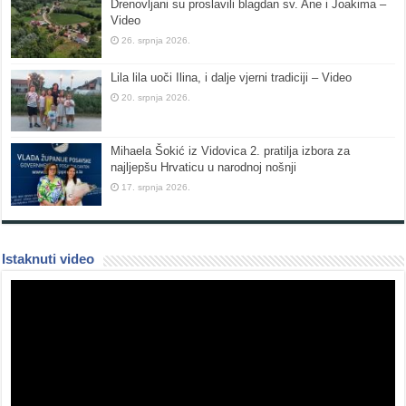
Drenovljani su proslavili blagdan sv. Ane i Joakima –
Video
26. srpnja 2026.
Lila lila uoči Ilina, i dalje vjerni tradiciji – Video
20. srpnja 2026.
Mihaela Šokić iz Vidovica 2. pratilja izbora za
najljepšu Hrvaticu u narodnoj nošnji
17. srpnja 2026.
Istaknuti video