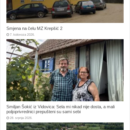
Smjena na čelu MZ Krepšić 2
7. kolovoza 2026.
Smiljan Šokić iz Vidovica: Sela mi nikad nije dosta, a mali
poljoprivrednici prepušteni su sami sebi
28. srpnja 2026.