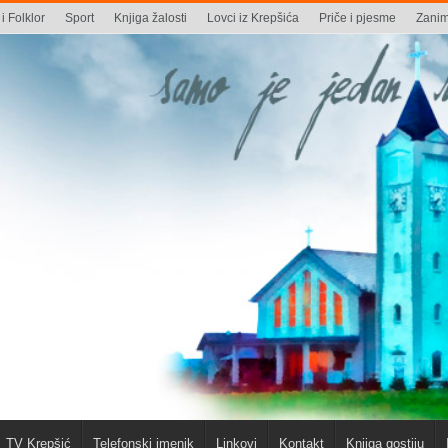
i Folklor
Sport
Knjiga žalosti
Lovci iz Krepšića
Priče i pjesme
Zaniml
TV Krepšić
Telefonski imenik
Linkovi
Kontakt
Knjiga gostiju