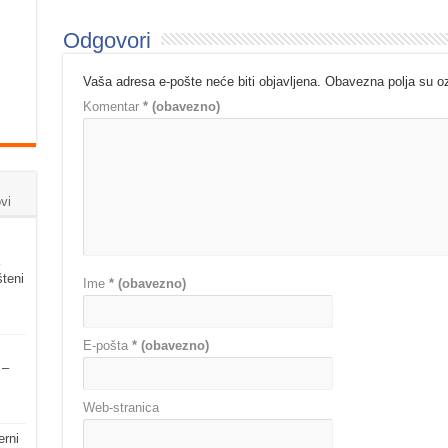
Odgovori
Vaša adresa e-pošte neće biti objavljena.
Obavezna polja su 
Komentar
* (obavezno)
vi
šteni
Ime
* (obavezno)
E-pošta
* (obavezno)
 –
Web-stranica
erni