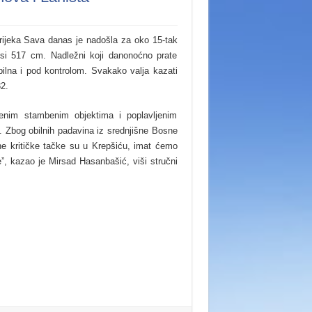
rijeka Sava danas je nadošla za oko 15-tak
osi 517 cm. Nadležni koji danonoćno prate
tabilna i pod kontrolom. Svakako valja kazati
2.
nim stambenim objektima i poplavljenim
. Zbog obilnih padavina iz srednjišne Bosne
e kritičke tačke su u Krepšiću, imat ćemo
e”, kazao je Mirsad Hasanbašić, viši stručni