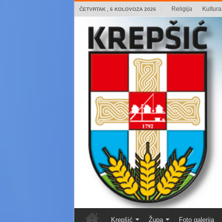
Religija
Kultura 
ČETVRTAK , 6 KOLOVOZA 2026
Krepšić
Župa
Foto galerija