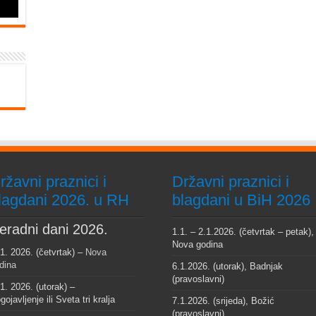
ržavni praznici i
Državni praznici i
lagdani 2026. u RH
blagdani u BiH 2026
eradni dani 2026.
1.1. – 2.1.2026. (četvrtak – petak),
Nova godina
 1. 2026. (četvrtak) –
Nova
dina
6.1.2026. (utorak), Badnjak
(pravoslavni)
 1. 2026. (utorak) –
gojavljenje ili Sveta tri kralja
7.1.2026. (srijeda), Božić
(pravoslavni)