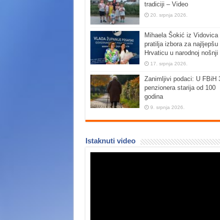
tradiciji – Video
20. srpnja 2026.
Mihaela Šokić iz Vidovica 
pratilja izbora za najljepšu
Hrvaticu u narodnoj nošnji
17. srpnja 2026.
Zanimljivi podaci: U FBiH 
penzionera starija od 100
godina
9. srpnja 2026.
Istaknuti video