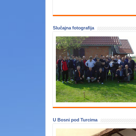
Slučajna fotografija
U Bosni pod Turcima