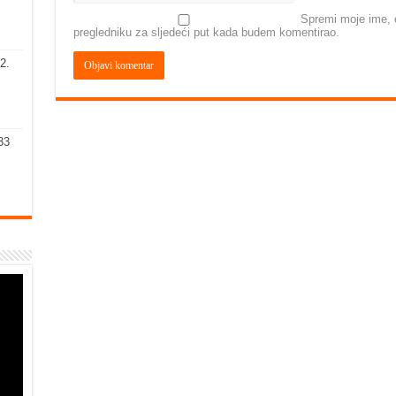
Spremi moje ime, e
pregledniku za sljedeći put kada budem komentirao.
2.
33