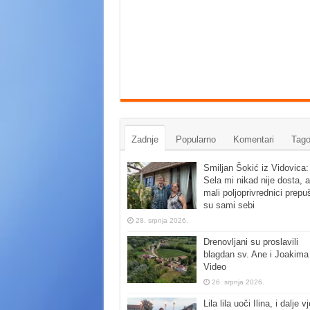
Zadnje
Popularno
Komentari
Tago
Smiljan Šokić iz Vidovica:
Sela mi nikad nije dosta, a
mali poljoprivrednici prepu
su sami sebi
28. srpnja 2026.
Drenovljani su proslavili
blagdan sv. Ane i Joakima
Video
26. srpnja 2026.
Lila lila uoči Ilina, i dalje vj