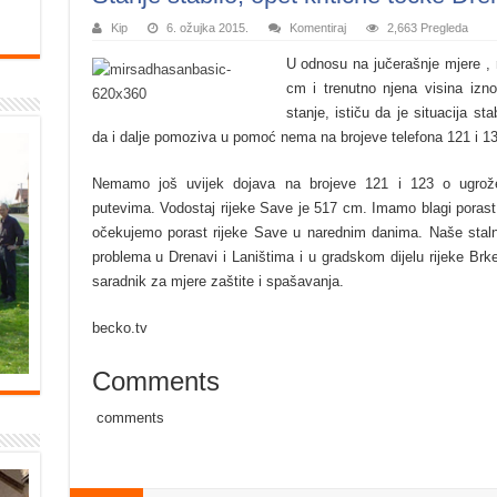
Kip
6. ožujka 2015.
Komentiraj
2,663 Pregleda
U odnosu na jučerašnje mjere , 
cm i trenutno njena visina izn
stanje, ističu da je situacija s
da i dalje pomoziva u pomoć nema na brojeve telefona 121 i 13
Nemamo još uvijek dojava na brojeve 121 i 123 o ugrože
putevima. Vodostaj rijeke Save je 517 cm. Imamo blagi porast
očekujemo porast rijeke Save u narednim danima. Naše staln
problema u Drenavi i Laništima i u gradskom dijelu rijeke Brk
saradnik za mjere zaštite i spašavanja.
becko.tv
Comments
comments