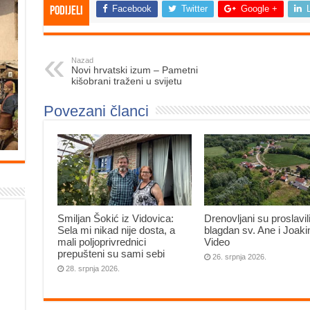
Facebook
Twitter
Google +
Podijeli
Nazad
Novi hrvatski izum – Pametni
kišobrani traženi u svijetu
Povezani članci
Smiljan Šokić iz Vidovica:
Drenovljani su proslavil
Sela mi nikad nije dosta, a
blagdan sv. Ane i Joak
mali poljoprivrednici
Video
prepušteni su sami sebi
26. srpnja 2026.
28. srpnja 2026.