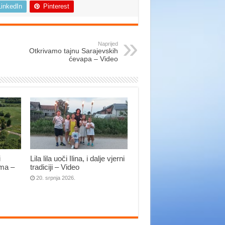
LinkedIn
Pinterest
Naprijed
Otkrivamo tajnu Sarajevskih
ćevapa – Video
i
Lila lila uoči Ilina, i dalje vjerni
ima –
tradiciji – Video
20. srpnja 2026.