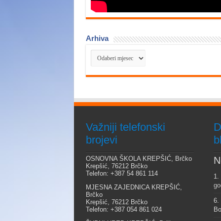
Arhiva
Arhiva
Važniji telefonski
D
brojevi
b
OSNOVNA ŠKOLA KREPŠIĆ, Brčko
N
Krepšić, 76212 Brčko
Telefon: +387 54 861 114
1.
go
MJESNA ZAJEDNICA KREPŠIĆ,
Brčko
6.
Krepšić, 76212 Brčko
Telefon: +387 054 861 024
Bo