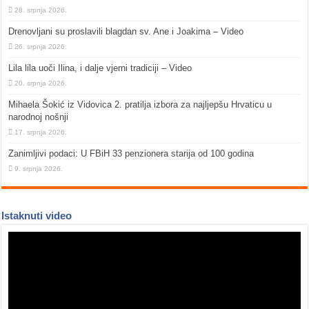
28. srpnja 2026.
Drenovljani su proslavili blagdan sv. Ane i Joakima – Video
26. srpnja 2026.
Lila lila uoči Ilina, i dalje vjerni tradiciji – Video
20. srpnja 2026.
Mihaela Šokić iz Vidovica 2. pratilja izbora za najljepšu Hrvaticu u
narodnoj nošnji
17. srpnja 2026.
Zanimljivi podaci: U FBiH 33 penzionera starija od 100 godina
9. srpnja 2026.
Istaknuti video