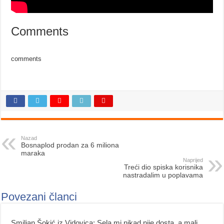
Comments
comments
Nazad
Bosnaplod prodan za 6 miliona
maraka
Naprijed
Treći dio spiska korisnika
nastradalim u poplavama
Povezani članci
Smiljan Šokić iz Vidovica: Sela mi nikad nije dosta, a mali