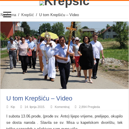
Naslovna
/
Krepšić
/
U tom Krepšiću – Video
U tom Krepšiću – Video
Kip
14. lipnja 2015.
Komentiraj
2,894 Pregleda
I subota 13.06.prođe, (prođe sv. Anto) lijepo vrijeme, prelijepo, okupilo
se dosta naroda . Slavila se sv. Misa u kapelskom dvorištu, tek
toliko saznadoh a očekivao sam puno više.