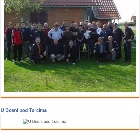
U Bosni pod Turcima