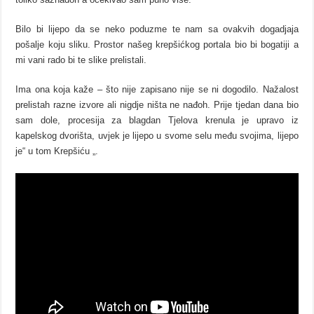
Bilo bi lijepo da se neko poduzme te nam sa ovakvih dogadjaja
pošalje koju sliku. Prostor našeg krepšićkog portala bio bi bogatiji a
mi vani rado bi te slike prelistali.
Ima ona koja kaže – što nije zapisano nije se ni dogodilo. Nažalost
prelistah razne izvore ali nigdje ništa ne nađoh. Prije tjedan dana bio
sam dole, procesija za blagdan Tjelova krenula je upravo iz
kapelskog dvorišta, uvjek je lijepo u svome selu među svojima, lijepo
je“ u tom Krepšiću „.