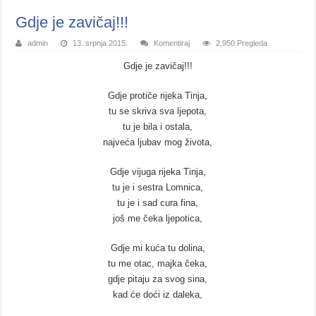
Gdje je zavičaj!!!
admin
13. srpnja 2015.
Komentiraj
2,950 Pregleda
Gdje je zavičaj!!!
Gdje protiče rijeka Tinja,
tu se skriva sva ljepota,
tu je bila i ostala,
najveća ljubav mog života,
Gdje vijuga rijeka Tinja,
tu je i sestra Lomnica,
tu je i sad cura fina,
još me čeka ljepotica,
Gdje mi kuća tu dolina,
tu me otac, majka čeka,
gdje pitaju za svog sina,
kad će doći iz daleka,