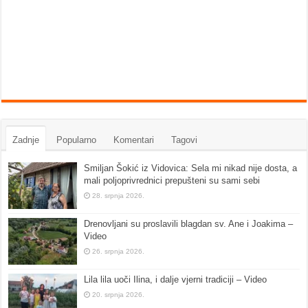
Zadnje
Popularno
Komentari
Tagovi
Smiljan Šokić iz Vidovica: Sela mi nikad nije dosta, a
mali poljoprivrednici prepušteni su sami sebi
28. srpnja 2026.
Drenovljani su proslavili blagdan sv. Ane i Joakima –
Video
26. srpnja 2026.
Lila lila uoči Ilina, i dalje vjerni tradiciji – Video
20. srpnja 2026.