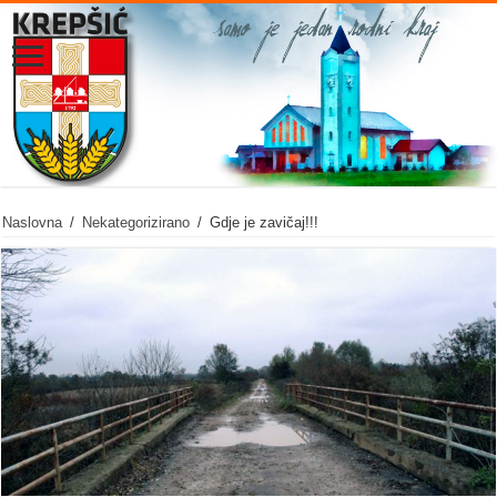
Naslovna
/
Nekategorizirano
/
Gdje je zavičaj!!!