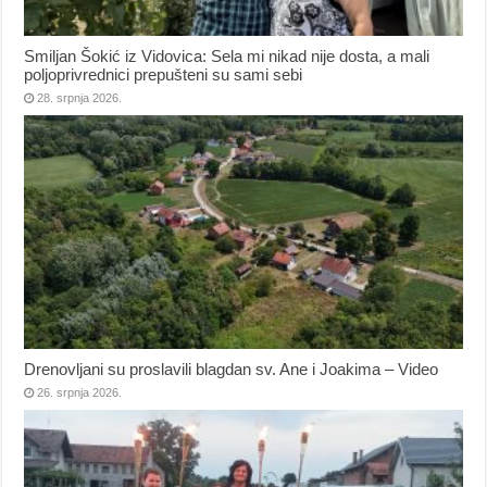
Smiljan Šokić iz Vidovica: Sela mi nikad nije dosta, a mali
poljoprivrednici prepušteni su sami sebi
28. srpnja 2026.
Drenovljani su proslavili blagdan sv. Ane i Joakima – Video
26. srpnja 2026.