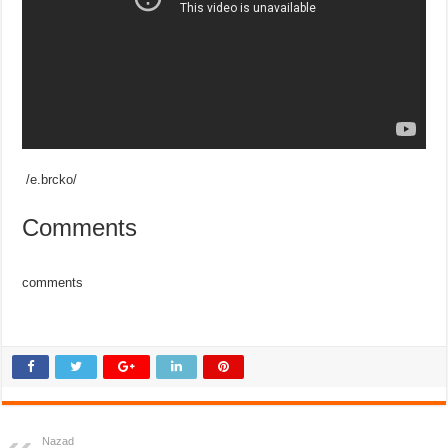
/e.brcko/
Comments
comments
Nazad