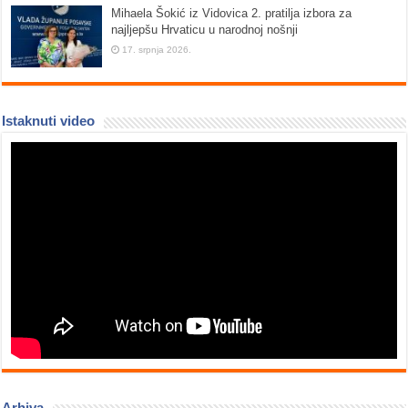
Mihaela Šokić iz Vidovica 2. pratilja izbora za
najljepšu Hrvaticu u narodnoj nošnji
17. srpnja 2026.
Istaknuti video
Arhiva