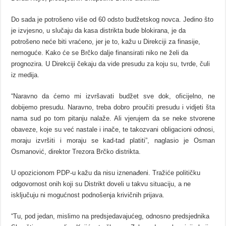
Do sada je potrošeno više od 60 odsto budžetskog novca. Jedino što
je izvjesno, u slučaju da kasa distrikta bude blokirana, je da
potrošeno neće biti vraćeno, jer je to, kažu u Direkciji za finasije,
nemoguće. Kako će se Brčko dalje finansirati niko ne želi da
prognozira. U Direkciji čekaju da vide presudu za koju su, tvrde, čuli
iz medija.
“Naravno da ćemo mi izvršavati budžet sve dok, oficijelno, ne
dobijemo presudu. Naravno, treba dobro proučiti presudu i vidjeti šta
nama sud po tom pitanju nalaže. Ali vjerujem da se neke stvorene
obaveze, koje su već nastale i inače, te takozvani obligacioni odnosi,
moraju izvršiti i moraju se kad-tad platiti”, naglasio je Osman
Osmanović, direktor Trezora Brčko distrikta.
U opozicionom PDP-u kažu da nisu iznenađeni. Tražiće političku
odgovornost onih koji su Distrikt doveli u takvu situaciju, a ne
isključuju ni mogućnost podnošenja krivičnih prijava.
“Tu, pod jedan, mislimo na predsjedavajućeg, odnosno predsjednika