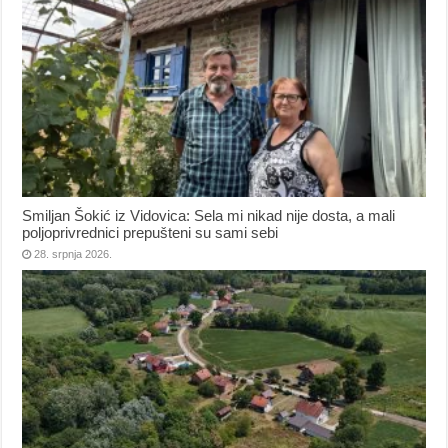
Smiljan Šokić iz Vidovica: Sela mi nikad nije dosta, a mali
poljoprivrednici prepušteni su sami sebi
28. srpnja 2026.