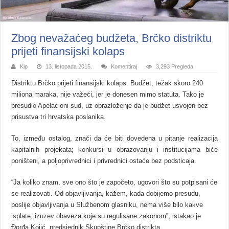
Zbog nevažaćeg budžeta, Brčko distriktu
prijeti finansijski kolaps
Kip
13. listopada 2015.
Komentiraj
3,293 Pregleda
Distriktu Brčko prijeti finansijski kolaps. Budžet, težak skoro 240
miliona maraka, nije važeći, jer je donesen mimo statuta. Tako je
presudio Apelacioni sud, uz obrazloženje da je budžet usvojen bez
prisustva tri hrvatska poslanika.
To, između ostalog, znači da će biti dovedena u pitanje realizacija
kapitalnih projekata; konkursi u obrazovanju i institucijama biće
poništeni, a poljoprivrednici i privrednici ostaće bez podsticaja.
“Ja koliko znam, sve ono što je započeto, ugovori što su potpisani će
se realizovati. Od objavljivanja, kažem, kada dobijemo presudu,
poslije objavljivanja u Službenom glasniku, nema više bilo kakve
isplate, izuzev obaveza koje su regulisane zakonom”, istakao je
Đorđa Kojić, predsjednik Skupštine Brčko distrikta.