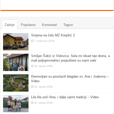
Zadnje
Popularno
Komentari
Tagovi
Smjena na čelu MZ Krepšić 2
7. kolovoza 2026.
Smiljan Šokić iz Vidovica: Sela mi nikad nije dosta, a
mali poljoprivrednici prepušteni su sami sebi
28. srpnja 2026.
Drenovljani su proslavili blagdan sv. Ane i Joakima –
Video
26. srpnja 2026.
Lila lila uoči Ilina, i dalje vjerni tradiciji – Video
20. srpnja 2026.