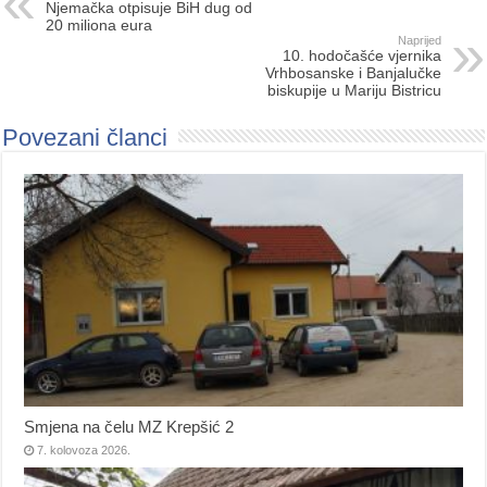
Njemačka otpisuje BiH dug od
20 miliona eura
Naprijed
10. hodočašće vjernika
Vrhbosanske i Banjalučke
biskupije u Mariju Bistricu
Povezani članci
Smjena na čelu MZ Krepšić 2
7. kolovoza 2026.