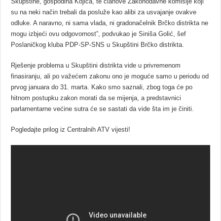
Skupštine, gospodina Kojića, te članove Zakonodavne komisije koji
su na neki način trebali da posluže kao alibi za usvajanje ovakve
odluke. A naravno, ni sama vlada, ni gradonačelnik Brčko distrikta ne
mogu izbjeći ovu odgovornost”, podvukao je Siniša Golić, šef
Poslaničkog kluba PDP-SP-SNS u Skupštini Brčko distrikta.
Rješenje problema u Skupštini distrikta vide u privremenom
finasiranju, ali po važećem zakonu ono je moguće samo u periodu od
prvog januara do 31. marta. Kako smo saznali, zbog toga će po
hitnom postupku zakon morati da se mijenja, a predstavnici
parlamentarne većine sutra će se sastati da vide šta im je činiti.
Pogledajte prilog iz Centralnih ATV vijesti!