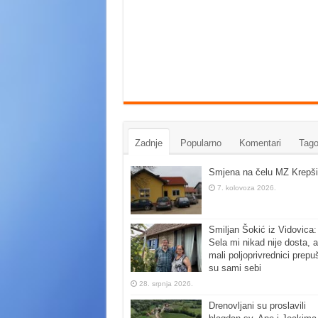
Zadnje
Popularno
Komentari
Tago
Smjena na čelu MZ Krepši
7. kolovoza 2026.
Smiljan Šokić iz Vidovica:
Sela mi nikad nije dosta, a
mali poljoprivrednici prepu
su sami sebi
28. srpnja 2026.
Drenovljani su proslavili