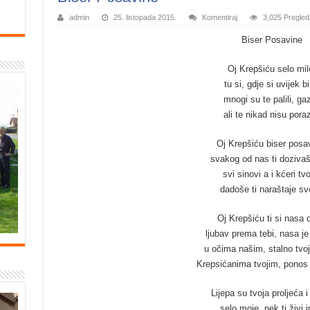
admin
25. listopada 2015.
Komentiraj
3,025 Pregled
Biser Posavine
Oj Krepšiću selo mil
tu si, gdje si uvijek bi
mnogi su te palili, gazi
ali te nikad nisu porazi
Oj Krepšiću biser posa
svakog od nas ti dozivaš
svi sinovi a i kćeri tvo
dadoše ti naraštaje sv
Oj Krepšiću ti si nasa 
ljubav prema tebi, nasa je
u očima našim, stalno tvoj
Krepsićanima tvojim, ponos 
Lijepa su tvoja proljeća i
selo moje, nek ti živi 