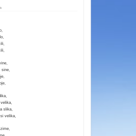
a
o,
lo,
li,
li,
vine,
 sine,
je,
oje,
dika,
 velika,
a slika,
si velika,
 zime,
ime,