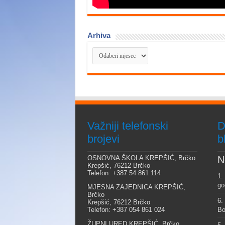
Arhiva
Arhiva
Važniji telefonski
D
brojevi
b
OSNOVNA ŠKOLA KREPŠIĆ, Brčko
N
Krepšić, 76212 Brčko
Telefon: +387 54 861 114
1.
go
MJESNA ZAJEDNICA KREPŠIĆ,
Brčko
6.
Krepšić, 76212 Brčko
Telefon: +387 054 861 024
Bo
ŽUPNI URED KREPŠIĆ, Brčko