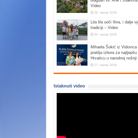
blagdan sv. Ane i Joakima
Video
26. srpnja 2026.
Lila lila uoči Ilina, i dalje vj
tradiciji – Video
20. srpnja 2026.
Mihaela Šokić iz Vidovica 
pratilja izbora za najljepšu
Hrvaticu u narodnoj nošnji
17. srpnja 2026.
Istaknuti video