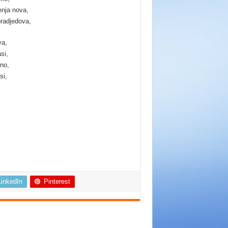
enja nova,
pradjedova,
va,
si,
no,
si,
LinkedIn
Pinterest