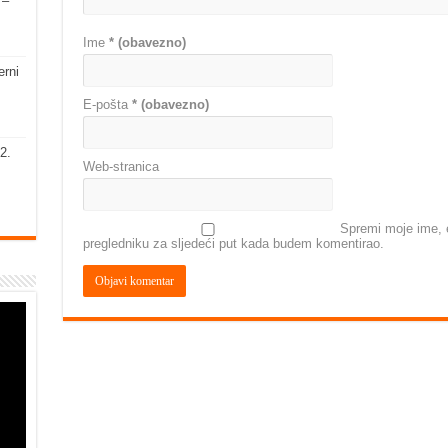
 –
Ime
* (obavezno)
erni
E-pošta
* (obavezno)
2.
Web-stranica
Spremi moje ime, e
pregledniku za sljedeći put kada budem komentirao.