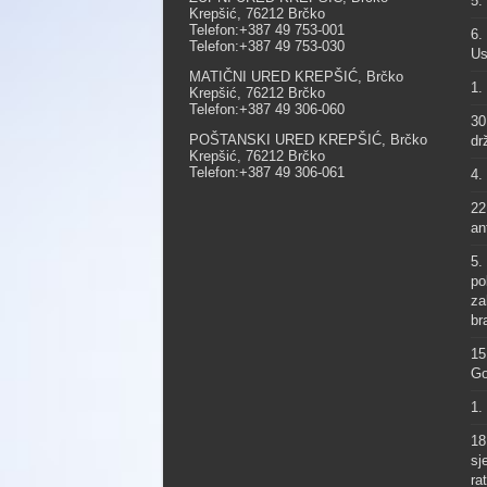
5.
Krepšić, 76212 Brčko
Telefon:+387 49 753-001
6.
Telefon:+387 49 753-030
Us
MATIČNI URED KREPŠIĆ, Brčko
1.
Krepšić, 76212 Brčko
Telefon:+387 49 306-060
30
POŠTANSKI URED KREPŠIĆ, Brčko
dr
Krepšić, 76212 Brčko
Telefon:+387 49 306-061
4.
22
an
5.
po
za
br
15
Go
1.
18
sj
ra