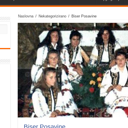
Naslovna
/
Nekategorizirano
/
Biser Posavine
Biser Posavine