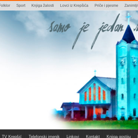
Folklor
Sport
Knjiga žalosti
Lovci iz Krepšića
Priče i pjesme
Zanimlji
TV Krepšić
Telefonski imenik
Linkovi
Kontakt
Knjiga gostiju