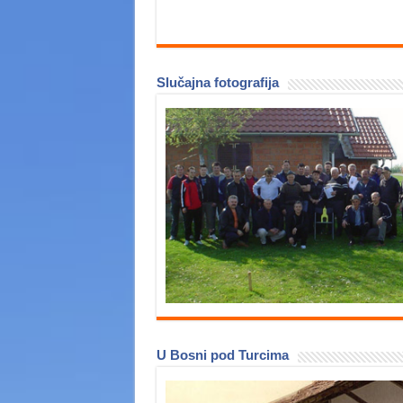
Slučajna fotografija
U Bosni pod Turcima