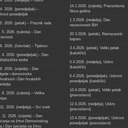
 4. 2026. (nedjelja) – Uskrs
14.1.2026. (srijeda), Pravoslavna
 4. 2026. (ponedjeljak) –
Nova godina
krsni ponedjeljak
1.3.2026. (nedjelja), Dan
 5. 2026. (petak) – Praznik rada
nezavisnosti BiH
. 5. 2026. (subota) – Dan
20.3.2026. (petak), Ramazanski
žavnosti
bajram
 6. 2026. (četvrtak) – Tijelovo
3.4.2026. (petak), Veliki petak
(katolički)
. 6. 2026. (ponedjeljak) – Dan
tifašističke borbe
5.4.2026. (nedjelja), Uskrs
(katolički)
 8. 2026. (srijeda) – Dan
bjede i domovinske
6.4.2026. (ponedjeljak), Uskrsni
hvalnosti i Dan hrvatskih
ponedjeljak (katolički)
anitelja
10.4.2026. (petak), Veliki petak
. 8. 2026. (subota) – Velika
(pravoslavni)
spa
12.4.2026. (nedjelja), Uskrs
 11. 2026. (nedjelja) – Svi sveti
(pravoslavni)
. 11. 2026. (srijeda) – Dan
13.4.2026. (ponedjeljak), Uskrsni
ećanja na žrtve Domovinskog
ponedjeljak (pravoslavni)
ta i Dan sjećanja na žrtvu