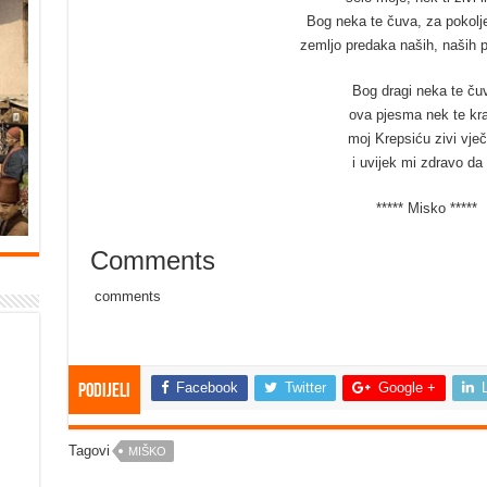
Bog neka te čuva, za pokolj
zemljo predaka naših, naših 
Bog dragi neka te ču
ova pjesma nek te kra
moj Krepsiću zivi vječ
i uvijek mi zdravo da 
***** Misko *****
Comments
comments
Facebook
Twitter
Google +
Podijeli
Tagovi
MIŠKO