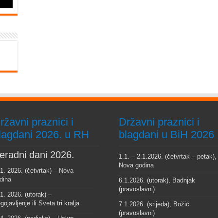
ržavni praznici i
Državni praznici i
lagdani 2026. u RH
blagdani u BiH 2026
eradni dani 2026.
1.1. – 2.1.2026. (četvrtak – petak),
Nova godina
 1. 2026. (četvrtak) –
Nova
dina
6.1.2026. (utorak), Badnjak
(pravoslavni)
 1. 2026. (utorak) –
gojavljenje ili Sveta tri kralja
7.1.2026. (srijeda), Božić
(pravoslavni)