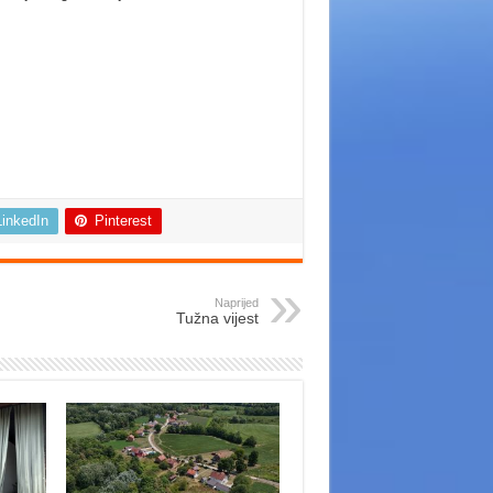
LinkedIn
Pinterest
Naprijed
Tužna vijest