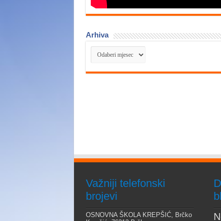
Arhiva
Arhiva
Važniji telefonski
D
brojevi
b
OSNOVNA ŠKOLA KREPŠIĆ, Brčko
N