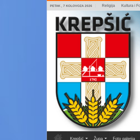
Religija
Kultura i Fo
PETAK , 7 KOLOVOZA 2026
Krepšić
Župa
Foto galerija