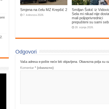
 –
Smjena na čelu MZ Krepšić 2
Smiljan Šokić iz Vidovi
Sela mi nikad nije dosta
7. kolovoza 2026.
erni
mali poljoprivrednici
prepušteni su sami seb
28. srpnja 2026.
2.
Odgovori
Vaša adresa e-pošte neće biti objavljena.
Obavezna polja su 
Komentar
* (obavezno)