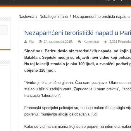
Naslovna
/
Nekategorizirano
/
Nezapamćeni teroristički napad u 
Nezapamćeni teroristički napad u Par
Kip
14. studenoga 2015.
Komentiraj
2,331 Pregleda
Sinoć se u Parizu desio niz terorističkih napada, od kojih 
Bataklan. Svjetski mediji su objavili novi video koji pokazu
Na toj lokaciji stradalo je oko 100 ljudi, a zvanični podac
ubijeno 128 ljudi.
“Svirka je bila prilično glasna. Čuo sam pucnjeve. Okrenuo sam
stajao u blizini zadnjih vrata. Zapucao je u mom pravcu”, isp
francuski “Liberation”.
Francuski specijalni policajci su, nedugo nakon što je stigla vije
pokrenuli munjevitu akciju oslobađanja ljudi.
Kako se vidi na snimcima koji su se pojavili na internetu, nako