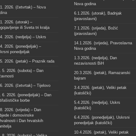
Nova godina
 1. 2026. (četvrtak) –
Nova
dina
6.1.2026. (utorak), Badnjak
(pravoslavni)
 1. 2026. (utorak) –
gojavljenje ili Sveta tri kralja
7.1.2026. (srijeda), Božić
(pravoslavni)
 4. 2026. (nedjelja) – Uskrs
14.1.2026. (srijeda), Pravoslavna
 4. 2026. (ponedjeljak) –
Nova godina
krsni ponedjeljak
1.3.2026. (nedjelja), Dan
 5. 2026. (petak) – Praznik rada
nezavisnosti BiH
. 5. 2026. (subota) – Dan
20.3.2026. (petak), Ramazanski
žavnosti
bajram
 6. 2026. (četvrtak) – Tijelovo
3.4.2026. (petak), Veliki petak
(katolički)
. 6. 2026. (ponedjeljak) – Dan
tifašističke borbe
5.4.2026. (nedjelja), Uskrs
(katolički)
 8. 2026. (srijeda) – Dan
bjede i domovinske
6.4.2026. (ponedjeljak), Uskrsni
hvalnosti i Dan hrvatskih
ponedjeljak (katolički)
anitelja
10.4.2026. (petak), Veliki petak
. 8. 2026. (subota) – Velika