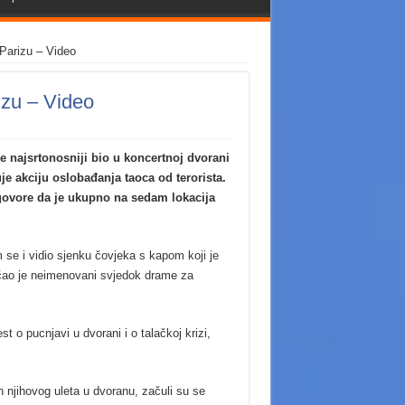
Parizu – Video
izu – Video
je najsrtonosniji bio u koncertnoj dvorani
je akciju oslobađanja taoca od terorista.
i govore da je ukupno na sedam lokacija
 se i vidio sjenku čovjeka s kapom koji je
ričao je neimenovani svjedok drame za
st o pucnjavi u dvorani i o talačkoj krizi,
n njihovog uleta u dvoranu, začuli su se