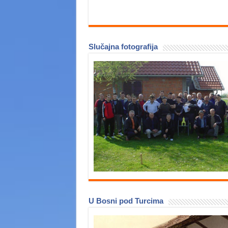
Slučajna fotografija
U Bosni pod Turcima