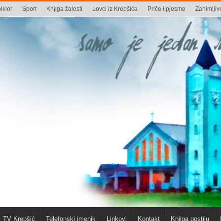
lklor
Sport
Knjiga žalosti
Lovci iz Krepšića
Priče i pjesme
Zanimljivo
TV Krepšić
Telefonski imenik
Linkovi
Kontakt
Knjiga gostiju