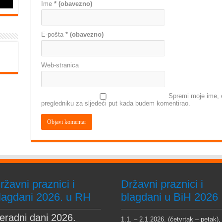
Ime
* (obavezno)
E-pošta
* (obavezno)
Web-stranica
Spremi moje ime, e
pregledniku za sljedeći put kada budem komentirao.
ržavni praznici i
Državni praznici i
lagdani 2026. u RH
blagdani u BiH 2026
eradni dani 2026.
1.1. – 2.1.2026. (četvrtak – petak),