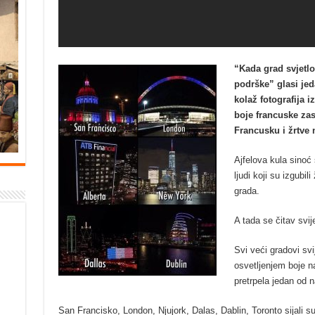
“Kada grad svjetlo
podrške” glasi jed
kolaž fotografija i
boje francuske zas
Francusku i žrtve 
Ajfelova kula sinoć
ljudi koji su izgubil
grada.
A tada se čitav svi
Svi veći gradovi svi
osvetljenjem boje n
pretrpela jedan od na
San Francisko, London, Njujork, Dalas, Dablin, Toronto sijali su