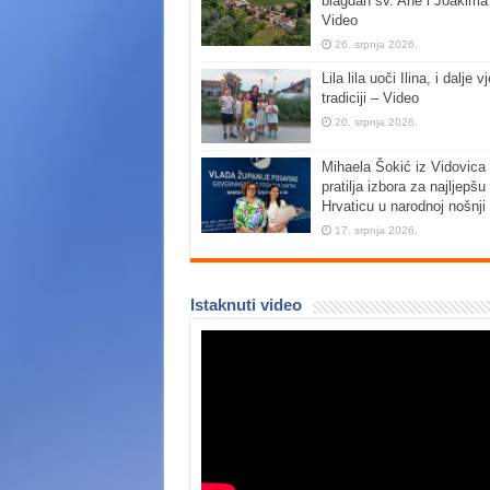
blagdan sv. Ane i Joakima
Video
26. srpnja 2026.
Lila lila uoči Ilina, i dalje vj
tradiciji – Video
20. srpnja 2026.
Mihaela Šokić iz Vidovica 
pratilja izbora za najljepšu
Hrvaticu u narodnoj nošnji
17. srpnja 2026.
Istaknuti video