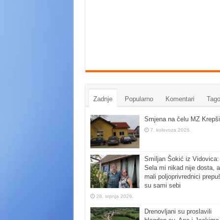
Zadnje
Popularno
Komentari
Tago
Smjena na čelu MZ Krepši
7. kolovoza 2026.
Smiljan Šokić iz Vidovica:
Sela mi nikad nije dosta, a
mali poljoprivrednici prepu
su sami sebi
28. srpnja 2026.
Drenovljani su proslavili