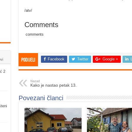
/atv/
Comments
comments
Facebook
Twitter
Google +
vi
Podijeli
ć 2
Nazad
Kako je nastao petak 13.
Povezani članci
šteni