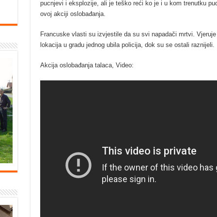
pucnjevi i eksplozije, ali je teško reći ko je i u kom trenutku puc
ovoj akciji oslobađanja.
Francuske vlasti su izvjestile da su svi napadači mrtvi. Vjeruj
lokacija u gradu jednog ubila policija, dok su se ostali raznijeli.
Akcija oslobađanja talaca, Video: