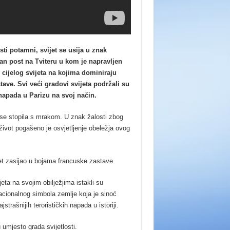
sti potamni, svijet se usija u znak
an post na Tviteru u kom je napravljen
z cijelog svijeta na kojima dominiraju
tave. Svi veći gradovi svijeta podržali su
napada u Parizu na svoj način.
 se stopila s mrakom. U znak žalosti zbog
i život pogašeno je osvjetljenje obeležja ovog
jet zasijao u bojama francuske zastave.
jeta na svojim obilježjima istakli su
acionalnog simbola zemlje koja je sinoć
jstrašnijih terorističkih napada u istoriji.
 umjesto grada svijetlosti.