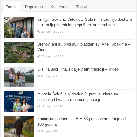
Zadnje
Popularno
Komentari
Tagovi
Smiljan Šokić iz Vidovica: Sela mi nikad nije dosta, a
mali poljoprivrednici prepušteni su sami sebi
28. srpnja 2026.
Drenovljani su proslavili blagdan sv. Ane i Joakima –
Video
26. srpnja 2026.
Lila lila uoči Ilina, i dalje vjerni tradiciji – Video
20. srpnja 2026.
Mihaela Šokić iz Vidovica 2. pratilja izbora za
najljepšu Hrvaticu u narodnoj nošnji
17. srpnja 2026.
Zanimljivi podaci: U FBiH 33 penzionera starija od
100 godina
9. srpnja 2026.