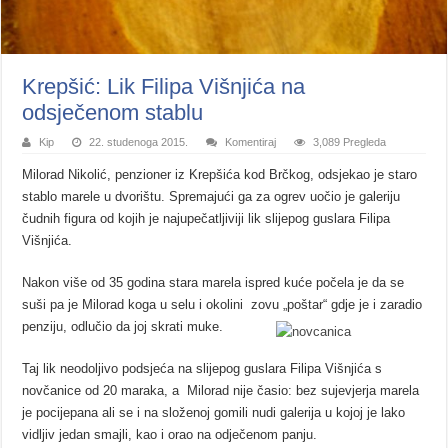
Krepšić: Lik Filipa Višnjića na
odsječenom stablu
Kip
22. studenoga 2015.
Komentiraj
3,089 Pregleda
Milorad Nikolić, penzioner iz Krepšića kod Brčkog, odsjekao je staro
stablo marele u dvorištu. Spremajući ga za ogrev uočio je galeriju
čudnih figura od kojih je najupečatljiviji lik slijepog guslara Filipa
Višnjića.
Nakon više od 35 godina stara marela ispred kuće počela je da se
suši pa je Milorad koga u selu i okolini zovu „poštar“ gdje je i zaradio
penziju, odlučio da joj skrati muke.
Taj lik neodoljivo podsjeća na slijepog guslara Filipa Višnjića s
novčanice od 20 maraka, a Milorad nije časio: bez sujevjerja marela
je pocijepana ali se i na složenoj gomili nudi galerija u kojoj je lako
vidljiv jedan smajli, kao i orao na odječenom panju.