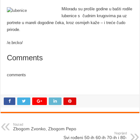
Miloradu su prošle godine u bašti rodile
lubenice s čudnim krugovima pa uz
portrete u mareli dogodine čeka, kroz osmijeh kaže – i treće čudo
prirode.
/e.brcko/
Comments
comments
Nazad
Zbogom Zvonko, Zbogom Pepo
Naprijed
Svi rođeni 50-ih 60-ih 70-ih i 80-