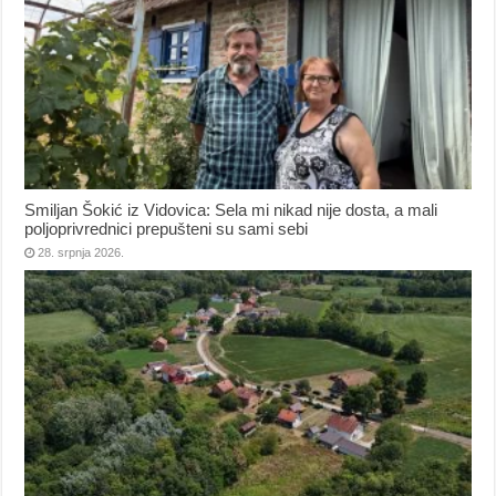
Smiljan Šokić iz Vidovica: Sela mi nikad nije dosta, a mali
poljoprivrednici prepušteni su sami sebi
28. srpnja 2026.