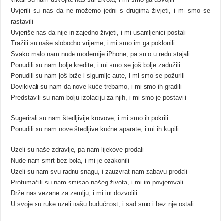
Uvjerili su nas da ne možemo jedni s drugima živjeti, i mi smo se
rastavili
Uvjeriše nas da nije in zajedno živjeti, i mi usamljenici postali
Tražili su naše slobodno vrijeme, i mi smo im ga poklonili
Svako malo nam nude modernije iPhone, pa smo u redu stajali
Ponudili su nam bolje kredite, i mi smo se još bolje zadužili
Ponudili su nam još brže i sigurnije aute, i mi smo se požurili
Dovikivali su nam da nove kuće trebamo, i mi smo ih gradili
Predstavili su nam bolju izolaciju za njih, i mi smo je postavili
Sugerirali su nam štedljivije krovove, i mi smo ih pokrili
Ponudili su nam nove štedljive kućne aparate, i mi ih kupili
Uzeli su naše zdravlje, pa nam lijekove prodali
Nude nam smrt bez bola, i mi je ozakonili
Uzeli su nam svu radnu snagu, i zauzvrat nam zabavu prodali
Protumačili su nam smisao našeg života, i mi im povjerovali
Drže nas vezane za zemlju, i mi im dozvolili
U svoje su ruke uzeli našu budućnost, i sad smo i bez nje ostali