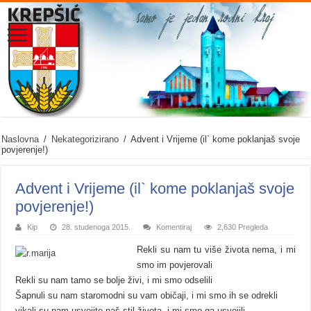
Naslovna
/
Nekategorizirano
/
Advent i Vrijeme (il` kome poklanjaš svoje
povjerenje!)
Advent i Vrijeme (il` kome poklanjaš svoje
povjerenje!)
Kip
28. studenoga 2015.
Komentiraj
2,630 Pregleda
Rekli su nam tu više života nema, i mi
smo im povjerovali
Rekli su nam tamo se bolje živi, i mi smo odselili
Šapnuli su nam staromodni su vam običaji, i mi smo ih se odrekli
vikali su nam usvojite naš stil života, i mi smo ga usvojili