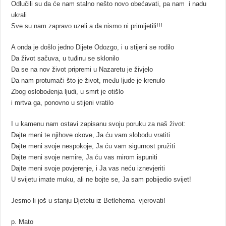
Odlučili su da će nam stalno nešto novo obećavati, pa nam i nadu
ukrali
Sve su nam zapravo uzeli a da nismo ni primijetili!!!
A onda je došlo jedno Dijete Odozgo, i u stijeni se rodilo
Da život sačuva, u tuđinu se sklonilo
Da se na nov život pripremi u Nazaretu je živjelo
Da nam protumači što je život, među ljude je krenulo
Zbog oslobođenja ljudi, u smrt je otišlo
i mrtva ga, ponovno u stijeni vratilo
I u kamenu nam ostavi zapisanu svoju poruku za naš život:
Dajte meni te njihove okove, Ja ću vam slobodu vratiti
Dajte meni svoje nespokoje, Ja ću vam sigurnost pružiti
Dajte meni svoje nemire, Ja ću vas mirom ispuniti
Dajte meni svoje povjerenje, i Ja vas neću iznevjeriti
U svijetu imate muku, ali ne bojte se, Ja sam pobijedio svijet!
Jesmo li još u stanju Djetetu iz Betlehema vjerovati!
p. Mato