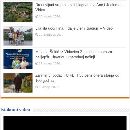
Drenovljani su proslavili blagdan sv. Ane i Joakima –
Video
26. srpnja 2026.
Lila lila uoči Ilina, i dalje vjerni tradiciji – Video
20. srpnja 2026.
Mihaela Šokić iz Vidovica 2. pratilja izbora za
najljepšu Hrvaticu u narodnoj nošnji
17. srpnja 2026.
Zanimljivi podaci: U FBiH 33 penzionera starija od
100 godina
9. srpnja 2026.
Istaknuti video