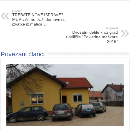
Nazad
TREBATE NOVE ISPRAVE?
MUP više ne traži domovnicu,
izvatke iz matica…
Naprijed
Dvosatni defile kroz grad
upriličile “Pokladne maškare
2016”
Povezani članci