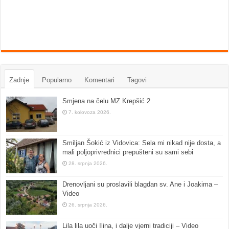
Zadnje
Popularno
Komentari
Tagovi
Smjena na čelu MZ Krepšić 2
7. kolovoza 2026.
Smiljan Šokić iz Vidovica: Sela mi nikad nije dosta, a
mali poljoprivrednici prepušteni su sami sebi
28. srpnja 2026.
Drenovljani su proslavili blagdan sv. Ane i Joakima –
Video
26. srpnja 2026.
Lila lila uoči Ilina, i dalje vjerni tradiciji – Video