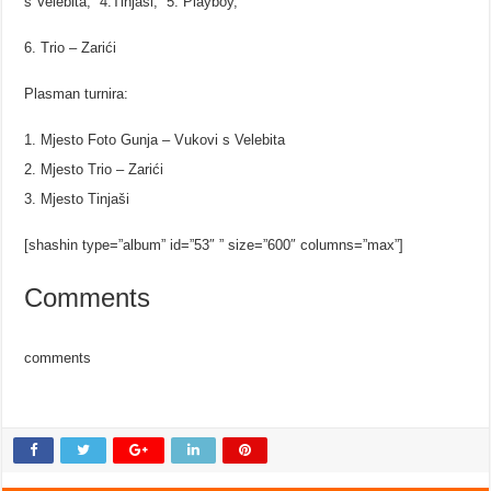
s Velebita, 4.Tinjaši, 5. Playboy,
Trio – Zarići
Plasman turnira:
Mjesto Foto Gunja – Vukovi s Velebita
Mjesto Trio – Zarići
Mjesto Tinjaši
[shashin type=”album” id=”53″ ” size=”600″ columns=”max”]
Comments
comments