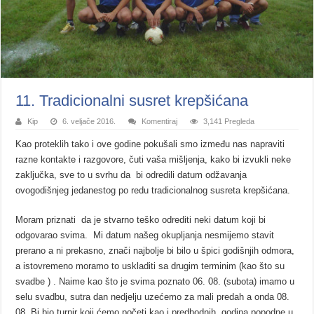
11. Tradicionalni susret krepšićana
Kip
6. veljače 2016.
Komentiraj
3,141 Pregleda
Kao proteklih tako i ove godine pokušali smo između nas napraviti
razne kontakte i razgovore, čuti vaša mišljenja, kako bi izvukli neke
zaključka, sve to u svrhu da bi odredili datum odžavanja
ovogodišnjeg jedanestog po redu tradicionalnog susreta krepšićana.
Moram priznati da je stvarno teško odrediti neki datum koji bi
odgovarao svima. Mi datum našeg okupljanja nesmijemo stavit
prerano a ni prekasno, znači najbolje bi bilo u špici godišnjih odmora,
a istovremeno moramo to uskladiti sa drugim terminim (kao što su
svadbe ) . Naime kao što je svima poznato 06. 08. (subota) imamo u
selu svadbu, sutra dan nedjelju uzećemo za mali predah a onda 08.
08. Bi bio turnir koji ćemo početi kao i predhodnih godina popodne u