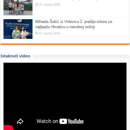
20. srpnja 2026.
Mihaela Šokić iz Vidovica 2. pratilja izbora za
najljepšu Hrvaticu u narodnoj nošnji
17. srpnja 2026.
Istaknuti video