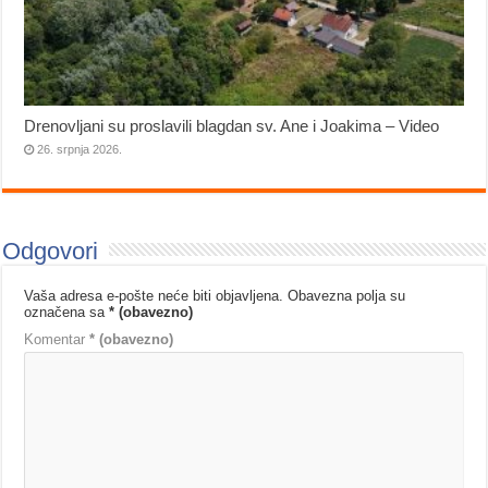
Drenovljani su proslavili blagdan sv. Ane i Joakima – Video
26. srpnja 2026.
Odgovori
Vaša adresa e-pošte neće biti objavljena.
Obavezna polja su
označena sa
* (obavezno)
Komentar
* (obavezno)