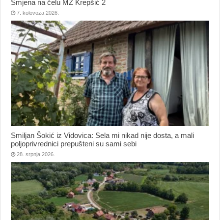
Smjena na čelu MZ Krepšić 2
7. kolovoza 2026.
Smiljan Šokić iz Vidovica: Sela mi nikad nije dosta, a mali
poljoprivrednici prepušteni su sami sebi
28. srpnja 2026.