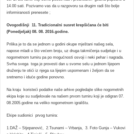
14.00 sati. Pozivamo vas da u razgovoru sa drugim radi što bolje
informiranosti prenesete ;
Ovogodišnji 11. Tradicionalni susret krepšićana će biti
(Ponedjeljak) 08. 08. 2016.godine.
Prilika je to da se jednom u godini okupe mještani našeg sela,
napose mladi u što većem broju, uz druga takmičenja sudjeluje i u
nogometnom turniru pa po mogućnosti osvoji i neki pehar i nagrada.
Svrha svega toga je provesti dan u svome selu u jednom lijepom
druženju te otići iz njega sa lijepim uspomenam i željom da se
sretnemo i iduće godine ponovno.
Na kraju koristeći podatke naše arhive pogledajte slike nogometnih
ekipa koje su sudjelovale na našem prvom turniru koji je odigran 07.
08.2005.godine na veliko nogometnom igralištu.
Ekipe sudionici prvog turnira:
1.DAŽ – Stjepanović, 2.Tsunami – Vrbanja, 3. Foto Gunja – Vukovi