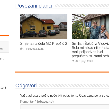
Povezani članci
Smjena na čelu MZ Krepšić 2
Smiljan Šokić iz Vidovi
Sela mi nikad nije dosta
vi
7. kolovoza 2026.
mali poljoprivrednici
prepušteni su sami seb
ć 2
28. srpnja 2026.
Odgovori
šteni
Vaša adresa e-pošte neće biti objavljena.
Obavezna polja su 
Komentar
* (obavezno)