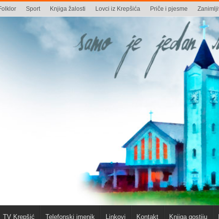
Folklor
Sport
Knjiga žalosti
Lovci iz Krepšića
Priče i pjesme
Zanimlji
TV Krepšić
Telefonski imenik
Linkovi
Kontakt
Knjiga gostiju