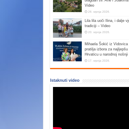
blagdan sv. Ane i Joakima
Video
26. srpnja 2026.
Lila lila uoči Ilina, i dalje vj
tradiciji – Video
20. srpnja 2026.
Mihaela Šokić iz Vidovica 
pratilja izbora za najljepšu
Hrvaticu u narodnoj nošnji
17. srpnja 2026.
Istaknuti video