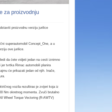
je za proizvodnju
aviti proizvodnu verziju jurilice
rični superautomobil Concept_One, a u
iju ove jurilice.
ledi da ćete vidjeti jedan na cesti iznimno
 jer tvrtka Rimac automobili planira
ajmu će prikazati jedan od njih. Inače,
ura.
čnog vozila rezultirao je zvijeri koja iz
600 Nm okretnog momenta. Zvuči brutalno
All Wheel Torque Vectoring (R-AWTV)