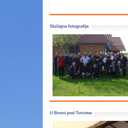
Slučajna fotografija
U Bosni pod Turcima