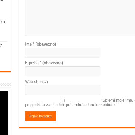
 –
erni
Ime
* (obavezno)
2.
E-pošta
* (obavezno)
Web-stranica
Spremi moje ime, e
pregledniku za sljedeći put kada budem komentirao.