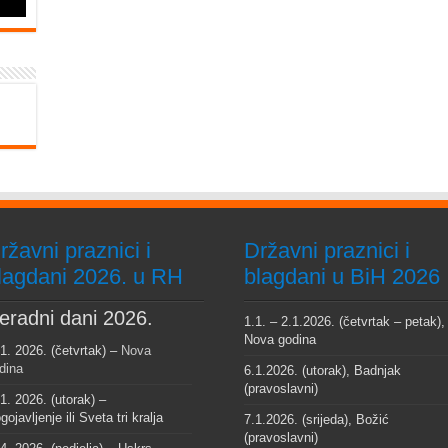
ržavni praznici i
Državni praznici i
lagdani 2026. u RH
blagdani u BiH 2026
eradni dani 2026.
1.1. – 2.1.2026. (četvrtak – petak),
Nova godina
 1. 2026. (četvrtak) –
Nova
dina
6.1.2026. (utorak), Badnjak
(pravoslavni)
 1. 2026. (utorak) –
gojavljenje ili Sveta tri kralja
7.1.2026. (srijeda), Božić
(pravoslavni)