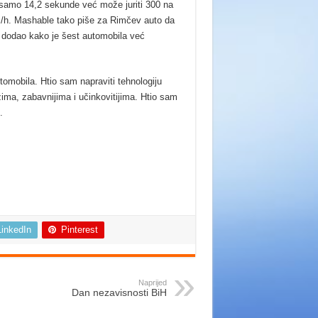
samo 14,2 sekunde već može juriti 300 na
 km/h. Mashable tako piše za Rimčev auto da
r dodao kako je šest automobila već
automobila. Htio sam napraviti tehnologiju
ima, zabavnijima i učinkovitijima. Htio sam
.
LinkedIn
Pinterest
Naprijed
Dan nezavisnosti BiH