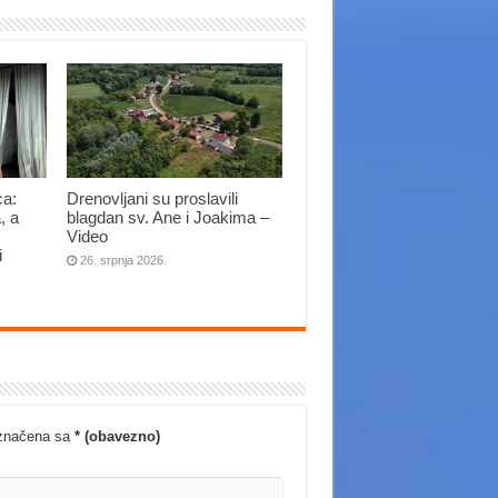
ca:
Drenovljani su proslavili
, a
blagdan sv. Ane i Joakima –
Video
i
26. srpnja 2026.
označena sa
* (obavezno)