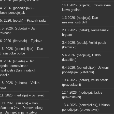
 4. 2026. (nedjelja) – Uskrs
14.1.2026. (srijeda), Pravoslavna
 4. 2026. (ponedjeljak) –
Nova godina
krsni ponedjeljak
1.3.2026. (nedjelja), Dan
 5. 2026. (petak) – Praznik rada
nezavisnosti BiH
. 5. 2026. (subota) – Dan
20.3.2026. (petak), Ramazanski
žavnosti
bajram
 6. 2026. (četvrtak) – Tijelovo
3.4.2026. (petak), Veliki petak
(katolički)
. 6. 2026. (ponedjeljak) – Dan
tifašističke borbe
5.4.2026. (nedjelja), Uskrs
(katolički)
 8. 2026. (srijeda) – Dan
bjede i domovinske
6.4.2026. (ponedjeljak), Uskrsni
hvalnosti i Dan hrvatskih
ponedjeljak (katolički)
anitelja
10.4.2026. (petak), Veliki petak
. 8. 2026. (subota) – Velika
(pravoslavni)
spa
12.4.2026. (nedjelja), Uskrs
 11. 2026. (nedjelja) – Svi sveti
(pravoslavni)
. 11. 2026. (srijeda) – Dan
13.4.2026. (ponedjeljak), Uskrsni
ećanja na žrtve Domovinskog
ponedjeljak (pravoslavni)
ta i Dan sjećanja na žrtvu