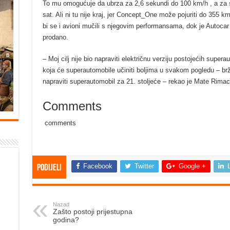
To mu omogućuje da ubrza za 2,6 sekundi do 100 km/h , a za 
sat. Ali ni tu nije kraj, jer Concept_One može pojuriti do 355
bi se i avioni mučili s njegovim performansama, dok je Autoca
prodano.
– Moj cilj nije bio napraviti električnu verziju postojećih super
koja će superautomobile učiniti boljima u svakom pogledu – brž
napraviti superautomobil za 21. stoljeće – rekao je Mate Rimac
Comments
comments
Facebook
Twitter
Google +
Podijeli
Nazad
Zašto postoji prijestupna
godina?