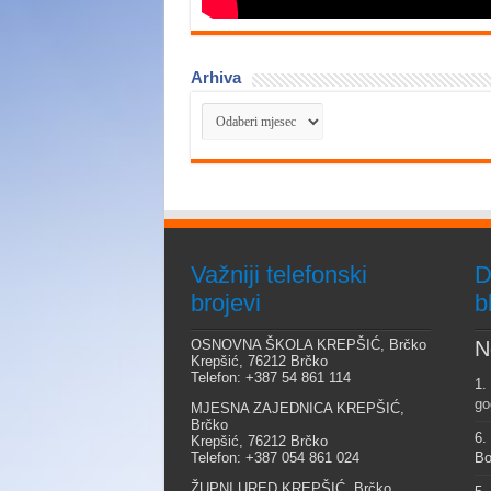
Arhiva
Arhiva
Važniji telefonski
D
brojevi
b
OSNOVNA ŠKOLA KREPŠIĆ, Brčko
N
Krepšić, 76212 Brčko
Telefon: +387 54 861 114
1.
go
MJESNA ZAJEDNICA KREPŠIĆ,
Brčko
6.
Krepšić, 76212 Brčko
Telefon: +387 054 861 024
Bo
ŽUPNI URED KREPŠIĆ, Brčko