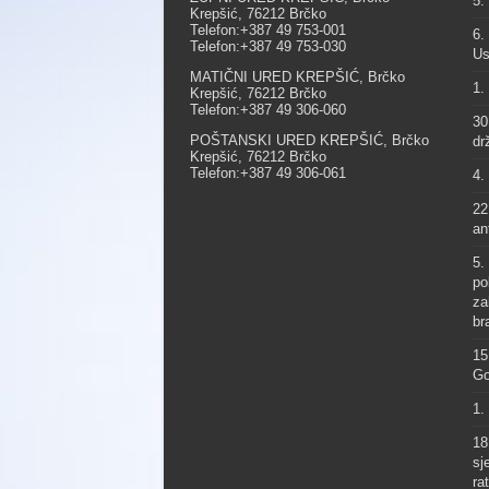
5.
Krepšić, 76212 Brčko
Telefon:+387 49 753-001
6.
Telefon:+387 49 753-030
Us
MATIČNI URED KREPŠIĆ, Brčko
1.
Krepšić, 76212 Brčko
Telefon:+387 49 306-060
30
POŠTANSKI URED KREPŠIĆ, Brčko
dr
Krepšić, 76212 Brčko
Telefon:+387 49 306-061
4.
22
an
5.
po
za
br
15
Go
1.
18
sj
ra