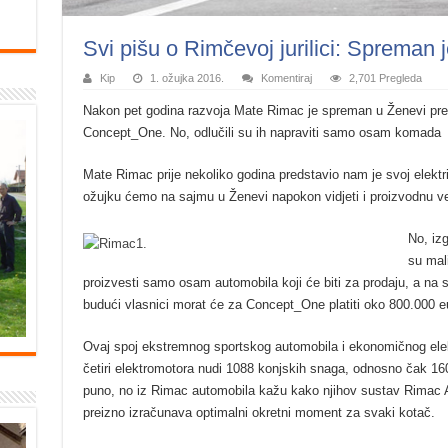
Svi pišu o Rimčevoj jurilici: Spreman 
Kip
1. ožujka 2016.
Komentiraj
2,701 Pregleda
Nakon pet godina razvoja Mate Rimac je spreman u Ženevi predst
Concept_One. No, odlučili su ih napraviti samo osam komada
Mate Rimac prije nekoliko godina predstavio nam je svoj elekt
ožujku ćemo na sajmu u Ženevi napokon vidjeti i proizvodnu verz
No, izg
su mali
proizvesti samo osam automobila koji će biti za prodaju, a na s
budući vlasnici morat će za Concept_One platiti oko 800.000 e
Ovaj spoj ekstremnog sportskog automobila i ekonomičnog elektri
četiri elektromotora nudi 1088 konjskih snaga, odnosno čak 1
puno, no iz Rimac automobila kažu kako njihov sustav Rimac 
preizno izračunava optimalni okretni moment za svaki kotač.