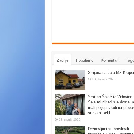
Zadnje
Popularno
Komentari
Tago
Smjena na čelu MZ Krepši
7. kolovoza 2026.
Smiljan Šokić iz Vidovica:
Sela mi nikad nije dosta, a
mali poljoprivrednici prepu
su sami sebi
28. srpnja 2026.
Drenovljani su proslavili