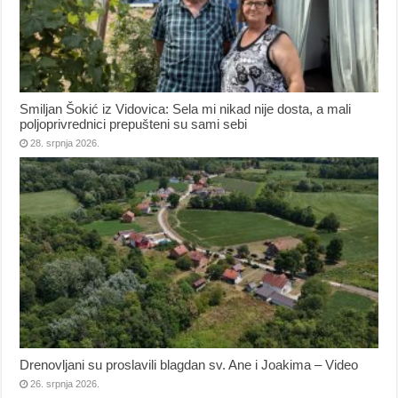
Smiljan Šokić iz Vidovica: Sela mi nikad nije dosta, a mali
poljoprivrednici prepušteni su sami sebi
28. srpnja 2026.
Drenovljani su proslavili blagdan sv. Ane i Joakima – Video
26. srpnja 2026.