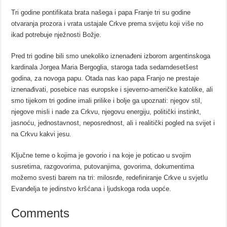
Tri godine pontifikata brata našega i papa Franje tri su godine
otvaranja prozora i vrata ustajale Crkve prema svijetu koji više no
ikad potrebuje nježnosti Božje.
Pred tri godine bili smo unekoliko iznenađeni izborom argentinskoga
kardinala Jorgea Maria Bergoglia, staroga tada sedamdesetšest
godina, za novoga papu. Otada nas kao papa Franjo ne prestaje
iznenađivati, posebice nas europske i sjeverno-američke katolike, ali
smo tijekom tri godine imali prilike i bolje ga upoznati: njegov stil,
njegove misli i nade za Crkvu, njegovu energiju, politički instinkt,
jasnoću, jednostavnost, neposrednost, ali i realitički pogled na svijet i
na Crkvu kakvi jesu.
Ključne teme o kojima je govorio i na koje je poticao u svojim
susretima, razgovorima, putovanjima, govorima, dokumentima
možemo svesti barem na tri: milosrđe, redefiniranje Crkve u svjetlu
Evanđelja te jedinstvo kršćana i ljudskoga roda uopće.
Comments