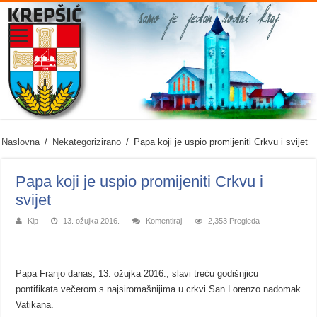
Naslovna
/
Nekategorizirano
/
Papa koji je uspio promijeniti Crkvu i svijet
Papa koji je uspio promijeniti Crkvu i
svijet
Kip
13. ožujka 2016.
Komentiraj
2,353 Pregleda
Papa Franjo danas, 13. ožujka 2016., slavi treću godišnjicu
pontifikata večerom s najsiromašnijima u crkvi San Lorenzo nadomak
Vatikana.