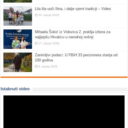
Lila lila uoči Ilina, i dalje vjerni tradiciji – Video
20. srpnja 2026.
Mihaela Šokić iz Vidovica 2. pratilja izbora za
najljepšu Hrvaticu u narodnoj nošnji
17. srpnja 2026.
Zanimljivi podaci: U FBiH 33 penzionera starija od
100 godina
9. srpnja 2026.
Istaknuti video