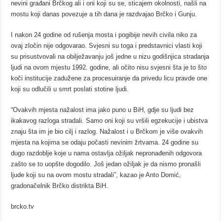
nevini građani Brčkog ali i oni koji su se, sticajem okolnosti, našli na
mostu koji danas povezuje a tih dana je razdvajao Brčko i Gunju.
I nakon 24 godine od rušenja mosta i pogibije nevih civila niko za
ovaj zločin nije odgovarao. Svjesni su toga i predstavnici vlasti koji
su prisustvovali na obilježavanju još jedne u nizu godišnjica stradanja
ljudi na ovom mjestu 1992. godine, ali očito nisu svjesni šta je to što
koči institucije zadužene za procesuiranje da privedu licu pravde one
koji su odlučili u smrt poslati stotine ljudi.
“Ovakvih mjesta nažalost ima jako puno u BiH, gdje su ljudi bez
ikakavog razloga stradali. Samo oni koji su vršili egzekucije i ubistva
znaju šta im je bio cilj i razlog. Nažalost i u Brčkom je više ovakvih
mjesta na kojima se odaju počasti nevinim žrtvama. 24 godine su
dugo razdoblje koje u nama ostavlja ožiljak nepronađenih odgovora
zašto se to uopšte dogodilo. Još jedan ožiljak je da nismo pronašli
ljude koji su na ovom mostu stradali”, kazao je Anto Domić,
gradonačelnik Brčko distrikta BiH.
brcko.tv