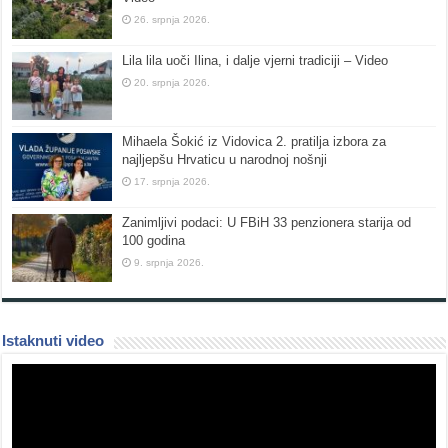
26. srpnja 2026.
Lila lila uoči Ilina, i dalje vjerni tradiciji – Video
20. srpnja 2026.
Mihaela Šokić iz Vidovica 2. pratilja izbora za
najljepšu Hrvaticu u narodnoj nošnji
17. srpnja 2026.
Zanimljivi podaci: U FBiH 33 penzionera starija od
100 godina
9. srpnja 2026.
Istaknuti video