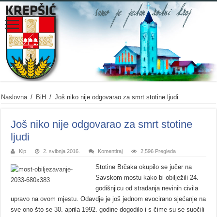
Naslovna
/
BiH
/
Još niko nije odgovarao za smrt stotine ljudi
Još niko nije odgovarao za smrt stotine
ljudi
Kip
2. svibnja 2016.
Komentiraj
2,596 Pregleda
Stotine Brčaka okupilo se jučer na
Savskom mostu kako bi obilježili 24.
godišnjicu od stradanja nevinih civila
upravo na ovom mjestu. Odavdje je još jednom evocirano sjećanje na
sve ono što se 30. aprila 1992. godine dogodilo i s čime su se suočili