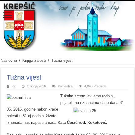
Naslovna
/
Knjiga žalosti
/
Tužna vijest
Tužna vijest
Kip
1. lipnja 2016.
Komentiraj
4,046 Pregleda
Tužnim srcem javljamo rodbini,
prijateljima i znancima da je dana 31.
05. 2016. godine
nakon kraće
bolesti u 81-oj godnini života
iznenada nas napustila naša
Kata Ćosić rođ. Kokotović.