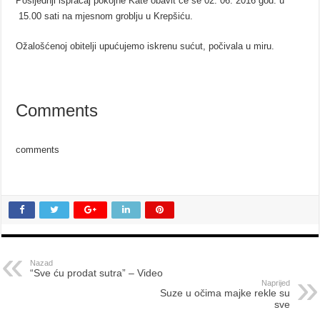
Posljednji ispraćaj pokojne Kate obavit će se 02. 06. 2016 god. u
15.00 sati na mjesnom groblju u Krepšiću.
Ožalošćenoj obitelji upućujemo iskrenu sućut, počivala u miru.
Comments
comments
Nazad
“Sve ću prodat sutra” – Video
Naprijed
Suze u očima majke rekle su
sve