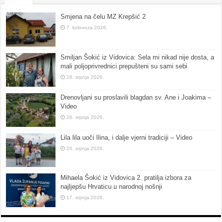
Smjena na čelu MZ Krepšić 2
7. kolovoza 2026.
Smiljan Šokić iz Vidovica: Sela mi nikad nije dosta, a
mali poljoprivrednici prepušteni su sami sebi
28. srpnja 2026.
Drenovljani su proslavili blagdan sv. Ane i Joakima –
Video
26. srpnja 2026.
Lila lila uoči Ilina, i dalje vjerni tradiciji – Video
20. srpnja 2026.
Mihaela Šokić iz Vidovica 2. pratilja izbora za
najljepšu Hrvaticu u narodnoj nošnji
17. srpnja 2026.