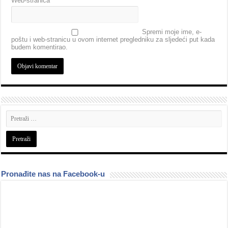
Web-stranica
Spremi moje ime, e-
poštu i web-stranicu u ovom internet pregledniku za sljedeći put kada
budem komentirao.
Pronađite nas na Facebook-u