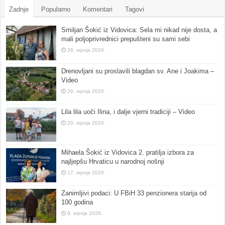
Zadnje
Popularno
Komentari
Tagovi
Smiljan Šokić iz Vidovica: Sela mi nikad nije dosta, a
mali poljoprivrednici prepušteni su sami sebi
28. srpnja 2026.
Drenovljani su proslavili blagdan sv. Ane i Joakima –
Video
26. srpnja 2026.
Lila lila uoči Ilina, i dalje vjerni tradiciji – Video
20. srpnja 2026.
Mihaela Šokić iz Vidovica 2. pratilja izbora za
najljepšu Hrvaticu u narodnoj nošnji
17. srpnja 2026.
Zanimljivi podaci: U FBiH 33 penzionera starija od
100 godina
9. srpnja 2026.