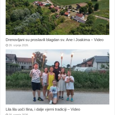
Drenovljani su proslavili blagdan sv. Ane i Joakima – Video
26. srpnja 2026.
Lila lila uoči Ilina, i dalje vjerni tradiciji – Video
20. srpnja 2026.