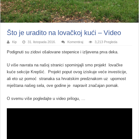
Što je uradito na lovačkoj kući – Video
Kip
31. listopada 2016.
Komentiraj
3,213 Pregleda
Podignuti su zidovi ošalovane stepenice i izljevena prva deka.
U više navrata na našoj stranici spominjajli smo projekt lovačke
kuće sekcije Krepšić. Projekt poput ovog iziskuje veće investicije,
ali eto uz pomoć stranaka sa hrvatskim predznakom uz upornost
mještana našeg sela, ove godine je napravit značajan pomak.
O svemu više pogledajte u video prilogu, …