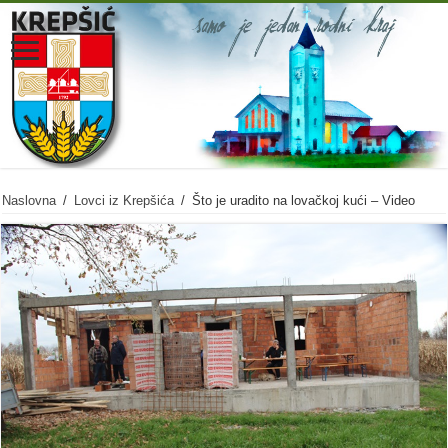
Naslovna
/
Lovci iz Krepšića
/
Što je uradito na lovačkoj kući – Video