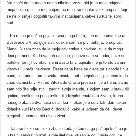
što znači da sa mnom nema nikakve veze, niti je to moja brigada,
moja općina, niti je moj potpis, po meni su to jako veliki propusti koji
se ne bi smjeli dogoditi takvim institucijama kakve su tužiteljstvo i
sud.
– Po mene je došao prijatelj sina moga brata, i on me je odvezao iz
Busovače u Vitez gdje živi, odakle sam se prvi puta javio supruzi
Mandi. Nisam znao da je moja odvjetnica sinovima javila da mogu
doći po mene. Kada sam ih ugledao, ponovo sam se rodio, suze su
potekle, jer njihov otac nije ni zašto kriv, utješilo me je to što su oni
vjerovali u moju nevinost. Deset dana kada se gleda sa slobode i nije
puno, ali kada si tamo svaka minuta i sat su vječnost, posebno kada
znaš da nisi kriv. Put od Viteza do Orašja prošao mi je u trenu, samo
sam htio što prije stići i zagrliti svoju Mandu, s kojom sam u braku 40
godina, prošli smo puno teški, ali i lijepih trenutaka u životu, kruna
našeg braka su dva naša sina i kći – rekao je u četvrtak, dan nakon
dolaska kući Marko Baotić, dodajući kako je uvjeren da će i devet
njegovih suboraca biti oslobođeni.
– Tata se toliko se toliko zbunio kada je čuo da ga puštaju kući pa je
u brzini zaboravio uzeti svoje lijekove, otišao je do Orašja doći će