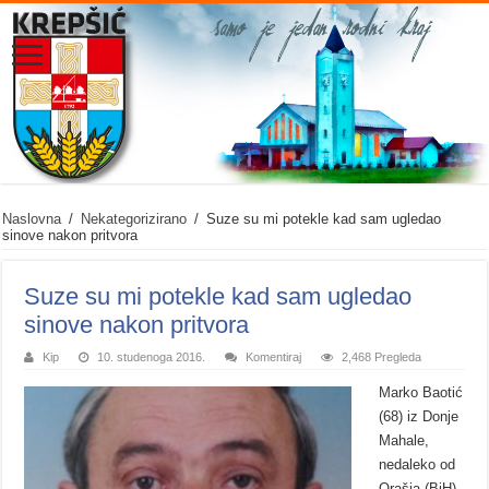
Naslovna
/
Nekategorizirano
/
Suze su mi potekle kad sam ugledao
sinove nakon pritvora
Suze su mi potekle kad sam ugledao
sinove nakon pritvora
Kip
10. studenoga 2016.
Komentiraj
2,468 Pregleda
Marko Baotić
(68) iz Donje
Mahale,
nedaleko od
Orašja (BiH)