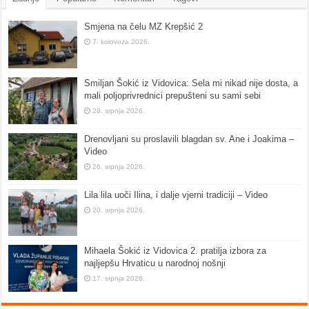
Smjena na čelu MZ Krepšić 2
7. kolovoza 2026.
Smiljan Šokić iz Vidovica: Sela mi nikad nije dosta, a
mali poljoprivrednici prepušteni su sami sebi
28. srpnja 2026.
Drenovljani su proslavili blagdan sv. Ane i Joakima –
Video
26. srpnja 2026.
Lila lila uoči Ilina, i dalje vjerni tradiciji – Video
20. srpnja 2026.
Mihaela Šokić iz Vidovica 2. pratilja izbora za
najljepšu Hrvaticu u narodnoj nošnji
17. srpnja 2026.