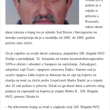
pušten je u
srijedu iz
pritvora u
Busovači,
nakon deset
dana zatvora u kojeg mu je odredio Sud Bosne i Hercegovine na
temelju sumnjičenja da je u razdoblju od 1992. do 1993. godine
počinio ratni zločin.
On je zajedno sa svojih devet suboraca, pripadnika 106. brigade HVO
Orašje u ponedjeljak, 31. listopada od strane bosanskohercegovačke
SIPA-e uhićen i odveden u Sarajevo na saslušanje. Zahvaljujući
odvjetnici Lejli Čović i njegovim sinovima Željku i Damiru sud je
uvažio njegovu žalbu kojom je dokazao da on nije taj kojemu se
stavlja na teret za zločin protiv čovječnosti Marko Baotić je u srijedu
oko 15 sati pušten iz pritvora. Držali su ga deset dana u pritvoru zbog
potpisa na zapovjedi na kojemu je stajalo Marko B., 104. Brigada
HVO, prenosi 24sata.hr.
– Na dokumentu kojeg su imali u zaglavlju stoji 104. Brigada HVO,