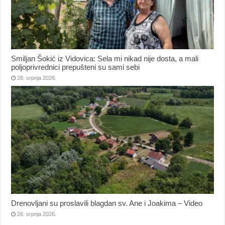
Smiljan Šokić iz Vidovica: Sela mi nikad nije dosta, a mali
poljoprivrednici prepušteni su sami sebi
28. srpnja 2026.
Drenovljani su proslavili blagdan sv. Ane i Joakima – Video
26. srpnja 2026.