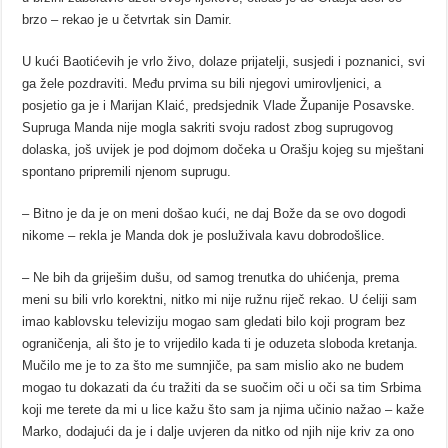
brzo – rekao je u četvrtak sin Damir.
U kući Baotićevih je vrlo živo, dolaze prijatelji, susjedi i poznanici, svi
ga žele pozdraviti. Među prvima su bili njegovi umirovljenici, a
posjetio ga je i Marijan Klaić, predsjednik Vlade Županije Posavske.
Supruga Manda nije mogla sakriti svoju radost zbog suprugovog
dolaska, još uvijek je pod dojmom dočeka u Orašju kojeg su mještani
spontano pripremili njenom suprugu.
– Bitno je da je on meni došao kući, ne daj Bože da se ovo dogodi
nikome – rekla je Manda dok je posluživala kavu dobrodošlice.
– Ne bih da griješim dušu, od samog trenutka do uhićenja, prema
meni su bili vrlo korektni, nitko mi nije ružnu riječ rekao. U ćeliji sam
imao kablovsku televiziju mogao sam gledati bilo koji program bez
ograničenja, ali što je to vrijedilo kada ti je oduzeta sloboda kretanja.
Mučilo me je to za što me sumnjiče, pa sam mislio ako ne budem
mogao tu dokazati da ću tražiti da se suočim oči u oči sa tim Srbima
koji me terete da mi u lice kažu što sam ja njima učinio nažao – kaže
Marko, dodajući da je i dalje uvjeren da nitko od njih nije kriv za ono