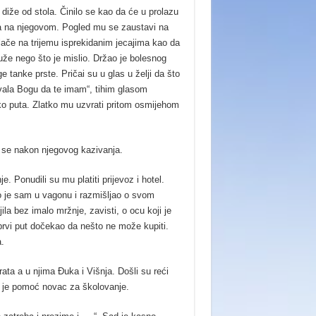
diže od stola. Činilo se kao da će u prolazu
ica na njegovom. Pogled mu se zaustavi na
lače na trijemu isprekidanim jecajima kao da
duže nego što je mislio. Držao je bolesnog
 tanke prste. Pričai su u glas u želji da što
Hvala Bogu da te imam“, tihim glasom
ko puta. Zlatko mu uzvrati pritom osmijehom
a se nakon njegovog kazivanja.
. Ponudili su mu platiti prijevoz i hotel.
io je sam u vagonu i razmišljao o svom
ila bez imalo mržnje, zavisti, o ocu koji je
 prvi put dočekao da nešto ne može kupiti.
.
rata a u njima Đuka i Višnja. Došli su reći
o je pomoć novac za školovanje.