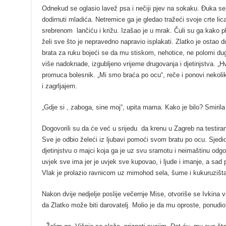
Odnekud se oglasio lavež psa i nečiji pjev na sokaku. Đuka se 
dodirnuti mladića. Netremice ga je gledao tražeći svoje crte l
srebrenom lančiću i križu. Izašao je u mrak. Čuli su ga kako p
želi sve što je nepravedno napravio isplakati. Zlatko je ostao 
brata za ruku bojeći se da mu stiskom, nehotice, ne polomi duge
više nadoknade, izgubljeno vrijeme drugovanja i djetinjstva. „
promuca bolesnik. „Mi smo braća po ocu“, reče i ponovi nekoli
i zagrljajem.
„Gdje si , zaboga, sine moj“, upita mama. Kako je bilo? Smiril
Dogovorili su da će već u srijedu da krenu u Zagreb na testiranje
Sve je odbio želeći iz ljubavi pomoći svom bratu po ocu. Sjed
djetinjstvu o majci koja ga je uz svu sramotu i neimaštinu odgoj
uvjek sve ima jer je uvjek sve kupovao, i ljude i imanje, a sad
Vlak je prolazio ravnicom uz mimohod sela, šume i kukuruzišta
Nakon dvije nedjelje poslije večernje Mise, otvoriše se Ivkina v
da Zlatko može biti darovatelj. Molio je da mu oproste, ponudi