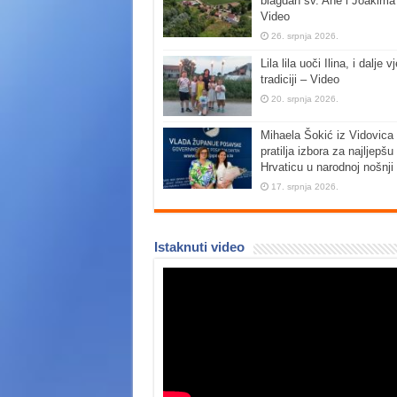
blagdan sv. Ane i Joakima
Video
26. srpnja 2026.
Lila lila uoči Ilina, i dalje vj
tradiciji – Video
20. srpnja 2026.
Mihaela Šokić iz Vidovica 
pratilja izbora za najljepšu
Hrvaticu u narodnoj nošnji
17. srpnja 2026.
Istaknuti video