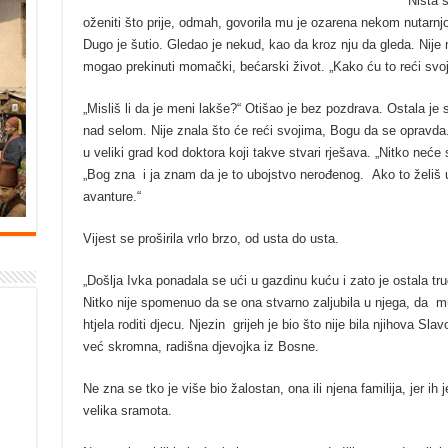
Ništa s
oženiti što prije, odmah, govorila mu je ozarena nekom nutarnjo
Dugo je šutio. Gledao je nekud, kao da kroz nju da gleda. Nije
mogao prekinuti momački, bećarski život. „Kako ću to reći svo
„Misliš li da je meni lakše?“ Otišao je bez pozdrava. Ostala j
nad selom. Nije znala što će reći svojima, Bogu da se opravda
u veliki grad kod doktora koji takve stvari rješava. „Nitko neće 
„Bog zna i ja znam da je to ubojstvo nerođenog. Ako to želiš 
avanture.“
Vijest se proširila vrlo brzo, od usta do usta.
„Došlja Ivka ponadala se ući u gazdinu kuću i zato je ostala tr
Nitko nije spomenuo da se ona stvarno zaljubila u njega, da mu
htjela roditi djecu. Njezin grijeh je bio što nije bila njihova Sla
već skromna, radišna djevojka iz Bosne.
Ne zna se tko je više bio žalostan, ona ili njena familija, jer ih 
velika sramota.