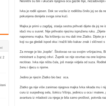
Nesretni su bili i ukućani njegova oca gazde Ilije, nezadovoljni 
Ivka je rodili ujesen. Dok se vozila iz rodilišta činilo joj se da 
pokunjena donijela svoga sina kući.
Majka je primi u zagrljaj, starija sestra prihvati dijete da joj ne
idući mu u susret. Nije prihvatio njezinu ispruženu ruku. „Dijete 
napomenu majka. Na krštenju su mu dali ime Zlatko. Dijete je r
koji su ga gledali ispod oka i tražili bilo kakav znak i sličnost 
vi
Za mnoge je bio „kopile“. Školovao se sa svojim vršnjacima, Bio
ministrant u župnoj crkvi. Župnik se nije osvrtao na one kojima j
ć 2
recitirao. Ivka nije ništa čula, još manje vidjela od suza. Rodite
ženu i djecu s njome.
Jedino je njezin Zlatko bio bez oca.
šteni
Zlatko ga nije više zanimao njegova majka Ivka nikada mu i nij
curu iz susjednog sela, šokicu Višnju, jedinicu u oca i matere, 
avantura iz mladosti za njega je bila samo prošlost, potvrda 