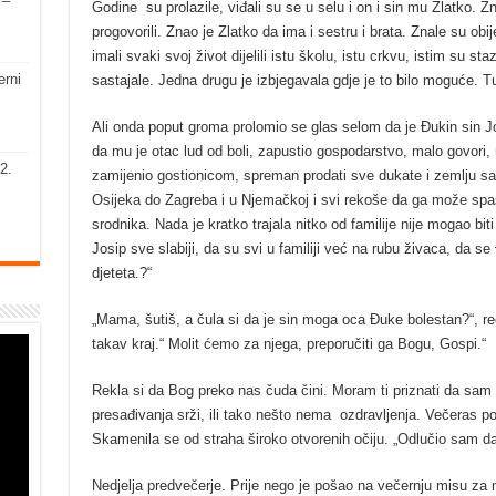
 –
Godine su prolazile, viđali su se u selu i on i sin mu Zlatko. Zna
progovorili. Znao je Zlatko da ima i sestru i brata. Znale su ob
imali svaki svoj život dijelili istu školu, istu crkvu, istim su s
erni
sastajale. Jedna drugu je izbjegavala gdje je to bilo moguće. Tu
Ali onda poput groma prolomio se glas selom da je Đukin sin Jos
da mu je otac lud od boli, zapustio gospodarstvo, malo govori,
2.
zamijenio gostionicom, spreman prodati sve dukate i zemlju sa
Osijeka do Zagreba i u Njemačkoj i svi rekoše da ga može spas
srodnika. Nada je kratko trajala nitko od familije nije mogao bit
Josip sve slabiji, da su svi u familiji već na rubu živaca, da s
djeteta.?“
„Mama, šutiš, a čula si da je sin moga oca Đuke bolestan?“, reč
takav kraj.“ Molit ćemo za njega, preporučiti ga Bogu, Gospi.“
Rekla si da Bog preko nas čuda čini. Moram ti priznati da sam
presađivanja srži, ili tako nešto nema ozdravljenja. Večeras pos
Skamenila se od straha široko otvorenih očiju. „Odlučio sam dar
Nedjelja predvečerje. Prije nego je pošao na večernju misu za m