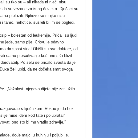
li su tko su – ali nikada ni riječi nisu
ije da su vezane za istog čovjeka. Dječaci su
tazama prolazili. Njihove se majke nisu
 i tamo, nehotice, susreli bi im se pogledi.
ip – bolestan od leukemije. Pričali su ljudi
 ne jede, samo pije. Crkvu je odavno
mo da spasi sina! Obišli su sve doktore, od
iti samo presađivanje koštane srži bližih
i darovatelj. Po selu se pričalo svašta da je
e Đuka želi ubiti, da ne dočeka smrt svoga
e. „Nažalost, njegovo dijete nije zaslužilo
 razgovarao s liječnikom. Rekao je da bez
lije mise idem kod tate i polubrata!“
ovati ono što bi mu vratilo zdravlje.“
lade, dođe majci u kuhinju i poljubi je.