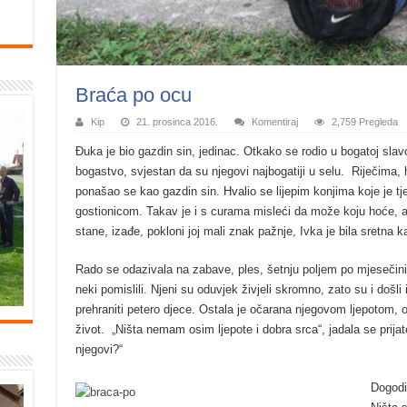
Braća po ocu
Kip
21. prosinca 2016.
Komentiraj
2,759 Pregleda
Đuka je bio gazdin sin, jedinac. Otkako se rodio u bogatoj slav
bogastvo, svjestan da su njegovi najbogatiji u selu. Riječima
ponašao se kao gazdin sin. Hvalio se lijepim konjima koje je t
gostionicom. Takav je i s curama misleći da može koju hoće, a
stane, izađe, pokloni joj mali znak pažnje, Ivka je bila sretna 
Rado se odazivala na zabave, ples, šetnju poljem po mjesečini
neki pomislili. Njeni su oduvjek živjeli skromno, zato su i došl
prehraniti petero djece. Ostala je očarana njegovom ljepotom, ob
život. „Ništa nemam osim ljepote i dobra srca“, jadala se prijate
njegovi?“
Dogodil