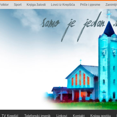
Folklor
Sport
Knjiga žalosti
Lovci iz Krepšića
Priče i pjesme
Zanimlji
TV Krepšić
Telefonski imenik
Linkovi
Kontakt
Knjiga gostiju