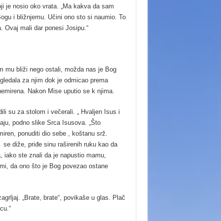
oji je nosio oko vrata. „Ma kakva da sam
ogu i bližnjemu. Učini ono sto si naumio. To
a. Ovaj mali dar ponesi Josipu.“
am mu bliži nego ostali, možda nas je Bog
 gledala za njim dok je odmicao prema
znemirena. Nakon Mise uputio se k njima.
 su za stolom i večerali. „ Hvaljen Isus i
žaju, podno slike Srca Isusova. „Što
ren, ponuditi dio sebe , koštanu srž.
se diže, priđe sinu raširenih ruku kao da
a, iako ste znali da je napustio mamu,
e mi, da ono što je Bog povezao ostane
grljaj. „Brate, brate“, povikaše u glas. Plač
cu.“