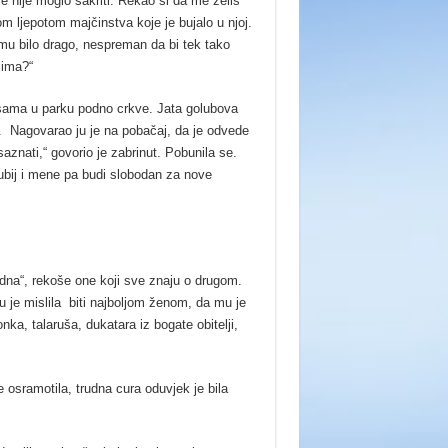
e nije moglo sakriti. Rekao si da me želiš
m ljepotom majčinstva koje je bujalo u njoj.
 mu bilo drago, nespreman da bi tek tako
jima?“
e sama u parku podno crkve. Jata golubova
. Nagovarao ju je na pobačaj, da je odvede
saznati,“ govorio je zabrinut. Pobunila se.
ubij i mene pa budi slobodan za nove
udna“, rekoše one koji sve znaju o drugom.
 je mislila biti najboljom ženom, da mu je
vonka, talaruša, dukatara iz bogate obitelji,
je osramotila, trudna cura oduvjek je bila