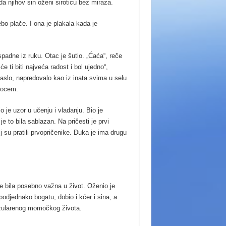
da njihov sin oženi siroticu bez miraza.
nebo plače. I ona je plakala kada je
 ispadne iz ruku. Otac je šutio. „Ćaća“, reče
će ti biti najveća radost i bol ujedno“,
aslo, napredovalo kao iz inata svima u selu
s ocem.
 je uzor u učenju i vladanju. Bio je
e to bila sablazan. Na pričesti je prvi
lj su pratili prvopričenike. Đuka je ima drugu
e bila posebno važna u život. Oženio je
podjednako bogatu, dobio i kćer i sina, a
razularenog momočkog života.