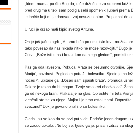
„Idem, mama, pa što Bog da, reče držeći se za srebreni križ k
pred drugima u tebi sam podigla sebi spomenik ljubavi prema B
je lančić koji mi je darovao tvoj nesuđeni otac. Prepoznat će g
U ruci je držao mali kipić svetog Antuna.
On je još jače zagrli. „Mi smo brća po ocu, iste krvi, možda s
tako povezao da nas nikada nitko ne može razdvojiti.“ Dugo je
Crkvi. „Bože isti stas i korak kao da njega gledam“, pomisli u
Pas ga oda lavežom. Pokuca. Vrata se bešumno otvoriše. Sjedili
Marija“, pozdravi. Pogledom potraži bolesnika. Sjedio je na le
hoćeš?“, upitaše ga. „Došao sam spasiti brata“, promuca uznemi
Doktor je rekao da bi mogao. Tvoje smo krvi obadvojica“. Žena 
ga od nekoga brani. Plakala je na glas. Oprostite mi teta Višnj
vjenčali ste se za njega. Majka i ja smo ostali sami. Dopustit
svezano!“ Dok je govorio približio se bolesniku.
Gledali su se kao da se prvi put vide. Padoše jedan drugom u za
se začuo uokolo. „Ne boj se, tješio ga je, ja sam zdrav za oboji