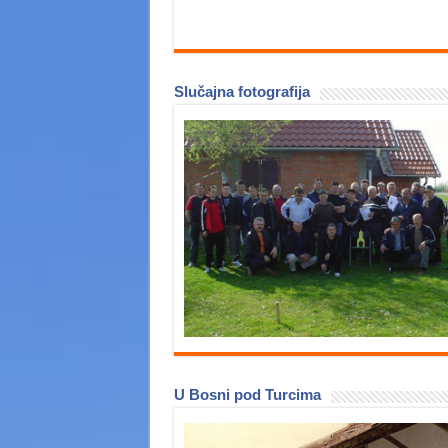
Slučajna fotografija
U Bosni pod Turcima