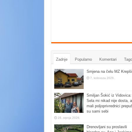
Zadnje
Popularno
Komentari
Tago
Smjena na čelu MZ Krepši
7. kolovoza 2026.
Smiljan Šokić iz Vidovica:
Sela mi nikad nije dosta, a
mali poljoprivrednici prepu
su sami sebi
28. srpnja 2026.
Drenovljani su proslavili