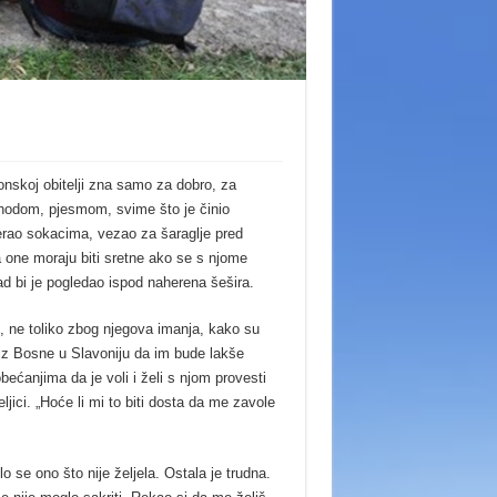
onskoj obitelji zna samo za dobro, za
, hodom, pjesmom, svime što je činio
jerao sokacima, vezao za šaraglje pred
 one moraju biti sretne ako se s njome
kad bi je pogledao ispod naherena šešira.
, ne toliko zbog njegova imanja, kako su
i iz Bosne u Slavoniju da im bude lakše
ećanjima da je voli i želi s njom provesti
ljici. „Hoće li mi to biti dosta da me zavole
o se ono što nije željela. Ostala je trudna.