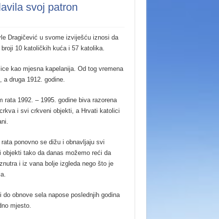
avila svoj patron
le Dragičević u svome izviješću iznosi da
broji 10 katoličkih kuća i 57 katolika.
lice kao mjesna kapelanija. Od tog vremena
, a druga 1912. godine.
m rata 1992. – 1995. godine biva razorena
rkva i svi crkveni objekti, a Hrvati katolici
ani.
 rata ponovno se dižu i obnavljaju svi
i objekti tako da danas možemo reći da
znutra i iz vana bolje izgleda nego što je
la.
 i do obnove sela napose poslednjih godina
dno mjesto.