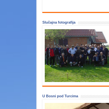
Slučajna fotografija
U Bosni pod Turcima