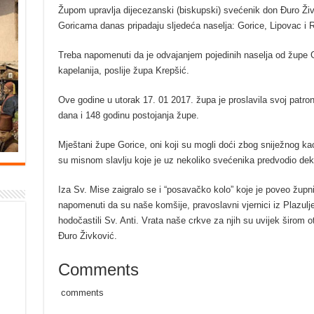
Župom upravlja dijecezanski (biskupski) svećenik don Đuro Živ
Goricama danas pripadaju sljedeća naselja: Gorice, Lipovac i R
Treba napomenuti da je odvajanjem pojedinih naselja od župe G
kapelanija, poslije župa Krepšić.
Ove godine u utorak 17. 01 2017. župa je proslavila svoj patron
dana i 148 godinu postojanja župe.
Mještani župe Gorice, oni koji su mogli doći zbog sniježnog ka
su misnom slavlju koje je uz nekoliko svećenika predvodio dek
Iza Sv. Mise zaigralo se i “posavačko kolo” koje je poveo župn
napomenuti da su naše komšije, pravoslavni vjernici iz Plazulje
hodočastili Sv. Anti. Vrata naše crkve za njih su uvijek širo
Đuro Živković.
Comments
comments