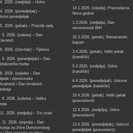
 4. 2026. (nedjelja) – Uskrs
14.1.2026. (srijeda), Pravoslavna
 4. 2026. (ponedjeljak) –
Nova godina
krsni ponedjeljak
1.3.2026. (nedjelja), Dan
 5. 2026. (petak) – Praznik rada
nezavisnosti BiH
. 5. 2026. (subota) – Dan
20.3.2026. (petak), Ramazanski
žavnosti
bajram
 6. 2026. (četvrtak) – Tijelovo
3.4.2026. (petak), Veliki petak
(katolički)
. 6. 2026. (ponedjeljak) – Dan
tifašističke borbe
5.4.2026. (nedjelja), Uskrs
(katolički)
 8. 2026. (srijeda) – Dan
bjede i domovinske
6.4.2026. (ponedjeljak), Uskrsni
hvalnosti i Dan hrvatskih
ponedjeljak (katolički)
anitelja
10.4.2026. (petak), Veliki petak
. 8. 2026. (subota) – Velika
(pravoslavni)
spa
12.4.2026. (nedjelja), Uskrs
 11. 2026. (nedjelja) – Svi sveti
(pravoslavni)
. 11. 2026. (srijeda) – Dan
13.4.2026. (ponedjeljak), Uskrsni
ećanja na žrtve Domovinskog
ponedjeljak (pravoslavni)
ta i Dan sjećanja na žrtvu