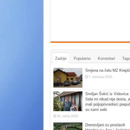
Zadnje
Popularno
Komentari
Tago
Smjena na čelu MZ Krepši
7. kolovoza 2026.
Smiljan Šokić iz Vidovica:
Sela mi nikad nije dosta, a
mali poljoprivrednici prepu
su sami sebi
28. srpnja 2026.
Drenovljani su proslavili