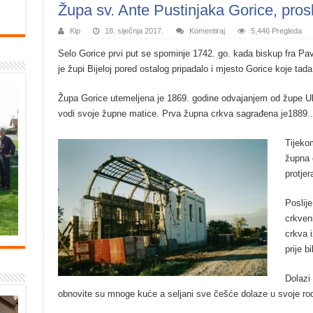
Župa sv. Ante Pustinjaka Gorice, prosl
Kip
18. siječnja 2017.
Komentiraj
5,446 Pregleda
Selo Gorice prvi put se spominje 1742. go. kada biskup fra Pav
je župi Bijeloj pored ostalog pripadalo i mjesto Gorice koje tada 
Župa Gorice utemeljena je 1869. godine odvajanjem od župe U
vodi svoje župne matice. Prva župna crkva sagrađena je1889..
Tijeko
župna c
protjer
Poslije
crkven
crkva i
prije bi
Dolazi
obnovite su mnoge kuće a seljani sve češće dolaze u svoje ro