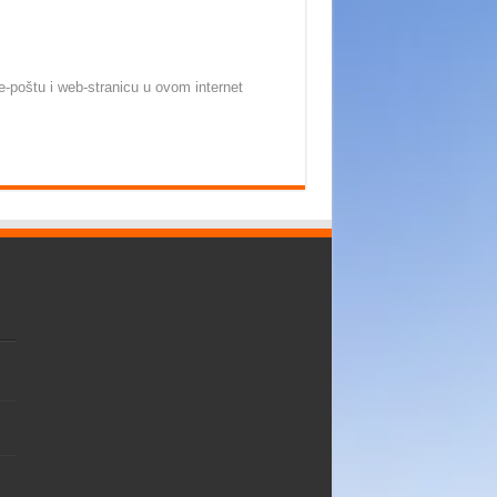
-poštu i web-stranicu u ovom internet