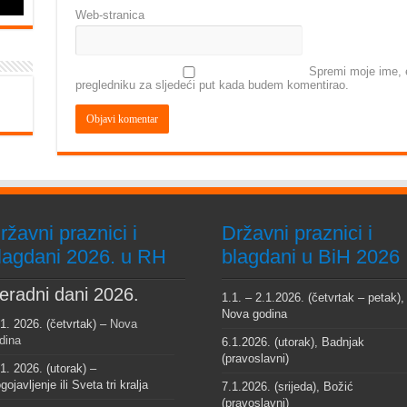
Web-stranica
Spremi moje ime, e
pregledniku za sljedeći put kada budem komentirao.
ržavni praznici i
Državni praznici i
lagdani 2026. u RH
blagdani u BiH 2026
eradni dani 2026.
1.1. – 2.1.2026. (četvrtak – petak),
Nova godina
 1. 2026. (četvrtak) –
Nova
dina
6.1.2026. (utorak), Badnjak
(pravoslavni)
 1. 2026. (utorak) –
gojavljenje ili Sveta tri kralja
7.1.2026. (srijeda), Božić
(pravoslavni)