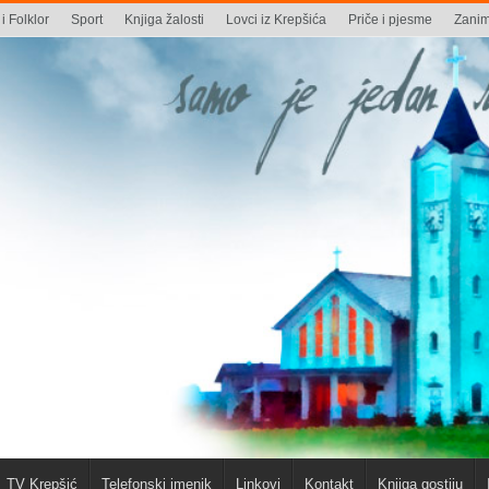
i Folklor
Sport
Knjiga žalosti
Lovci iz Krepšića
Priče i pjesme
Zaniml
TV Krepšić
Telefonski imenik
Linkovi
Kontakt
Knjiga gostiju