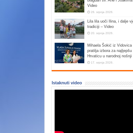
blagdan sv. Ane i Joakima
Video
26. srpnja 2026.
Lila lila uoči Ilina, i dalje vj
tradiciji – Video
20. srpnja 2026.
Mihaela Šokić iz Vidovica 
pratilja izbora za najljepšu
Hrvaticu u narodnoj nošnji
17. srpnja 2026.
Istaknuti video