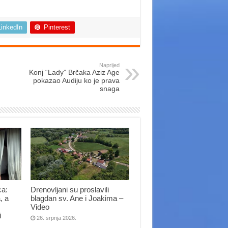
LinkedIn
Pinterest
Naprijed
Konj “Lady” Brčaka Aziz Age
pokazao Audiju ko je prava
snaga
ca:
Drenovljani su proslavili
, a
blagdan sv. Ane i Joakima –
Video
i
26. srpnja 2026.