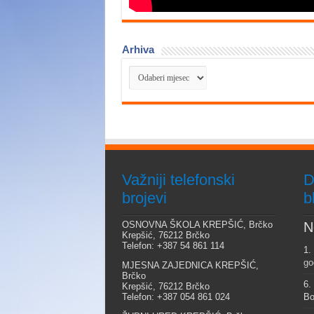
Arhiva
Arhiva
Važniji telefonski
D
brojevi
b
OSNOVNA ŠKOLA KREPŠIĆ, Brčko
N
Krepšić, 76212 Brčko
Telefon: +387 54 861 114
1.
go
MJESNA ZAJEDNICA KREPŠIĆ,
Brčko
6.
Krepšić, 76212 Brčko
Telefon: +387 054 861 024
Bo