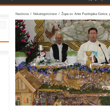
Naslovna
/
Nekategorizirano
/
Župa sv. Ante Pustinjaka Gorice, p