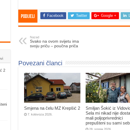
Facebook
Twitter
Google +
Podijeli
Nazad
Svako na ovom svijetu ima
svoju priču – poučna priča
vi
Povezani članci
ć 2
šteni
Smjena na čelu MZ Krepšić 2
Smiljan Šokić iz Vidovi
Sela mi nikad nije dosta
7. kolovoza 2026.
mali poljoprivrednici
prepušteni su sami seb
28. srpnja 2026.