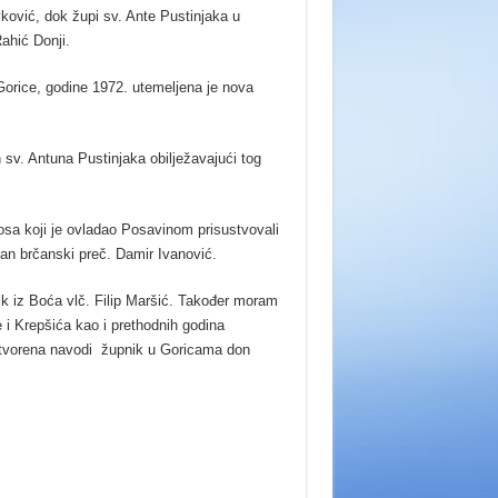
ković, dok župi sv. Ante Pustinjaka u
ahić Donji.
orice, godine 1972. utemeljena je nova
 sv. Antuna Pustinjaka obilježavajući tog
osa koji je ovladao Posavinom prisustvovali
an brčanski preč. Damir Ivanović.
ik iz Boća vlč. Filip Maršić. Također moram
 i Krepšića kao i prethodnih godina
m otvorena navodi župnik u Goricama don