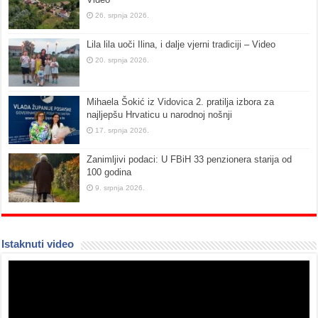
26. srpnja 2026.
Lila lila uoči Ilina, i dalje vjerni tradiciji – Video
20. srpnja 2026.
Mihaela Šokić iz Vidovica 2. pratilja izbora za
najljepšu Hrvaticu u narodnoj nošnji
17. srpnja 2026.
Zanimljivi podaci: U FBiH 33 penzionera starija od
100 godina
9. srpnja 2026.
Istaknuti video