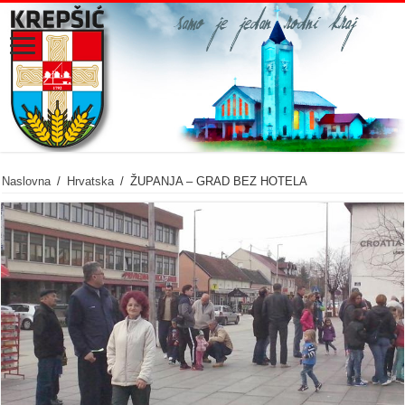
Naslovna
/
Hrvatska
/
ŽUPANJA – GRAD BEZ HOTELA