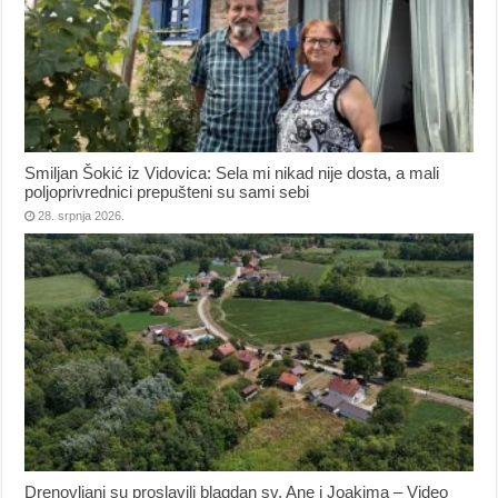
Smiljan Šokić iz Vidovica: Sela mi nikad nije dosta, a mali
poljoprivrednici prepušteni su sami sebi
28. srpnja 2026.
Drenovljani su proslavili blagdan sv. Ane i Joakima – Video