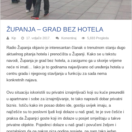
ŽUPANJA – GRAD BEZ HOTELA
Kip
17. veljače 2017.
Komentiraj
5,693 Pregleda
Radio Županja objavio je interesantan članak o trenutnom stanju dugo
aktuelnog pitanja hotela i prenoćišta u Županji. Kako se u tekstu
navodi, Županja je grad bez hotela, a zasigurno ga u skorije vrijeme
neće ni imati… Iako je to godinama najavljivano od uređenja hotela u
centru grada i njegovog stavljanja u funkciju za sada nema
konkretnih najava.
Ovu situaciju iskoristili su privatni iznajmljivači koji su kuće preuredili
u apartmane i sobe za iznajmljivanje, te tako napravili dobar privatni
biznis. Ističu kako im posao dobro ide, gostiju uvijek imaju, a
najčešće su to poslovni ljudi koji dolaze u naš grad, te je sve češće i
praksa da Županjci goste koji im dolaze u posjet smještaju u takve
privatne objekte. Pojedinci dolaze u naš grad i povučeni željom i
nostalgijom da ga nakon niza godina posjete, pa nam tako jedan