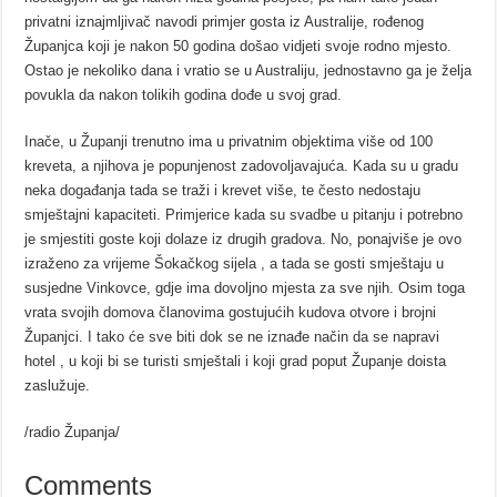
privatni iznajmljivač navodi primjer gosta iz Australije, rođenog
Županjca koji je nakon 50 godina došao vidjeti svoje rodno mjesto.
Ostao je nekoliko dana i vratio se u Australiju, jednostavno ga je želja
povukla da nakon tolikih godina dođe u svoj grad.
Inače, u Županji trenutno ima u privatnim objektima više od 100
kreveta, a njihova je popunjenost zadovoljavajuća. Kada su u gradu
neka događanja tada se traži i krevet više, te često nedostaju
smještajni kapaciteti. Primjerice kada su svadbe u pitanju i potrebno
je smjestiti goste koji dolaze iz drugih gradova. No, ponajviše je ovo
izraženo za vrijeme Šokačkog sijela , a tada se gosti smještaju u
susjedne Vinkovce, gdje ima dovoljno mjesta za sve njih. Osim toga
vrata svojih domova članovima gostujućih kudova otvore i brojni
Županjci. I tako će sve biti dok se ne iznađe način da se napravi
hotel , u koji bi se turisti smještali i koji grad poput Županje doista
zaslužuje.
/radio Županja/
Comments