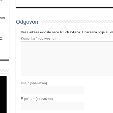
 –
erni
Odgovori
Vaša adresa e-pošte neće biti objavljena.
Obavezna polja su 
2.
Komentar
* (obavezno)
Ime
* (obavezno)
E-pošta
* (obavezno)