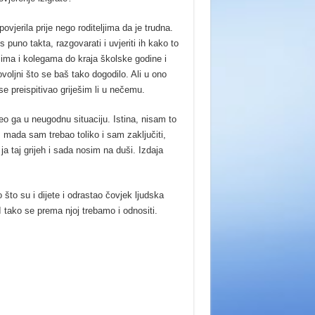
jerila prije nego roditeljima da je trudna.
s puno takta, razgovarati i uvjeriti ih kako to
icima i kolegama do kraja školske godine i
ovoljni što se baš tako dogodilo. Ali u ono
se preispitivao griješim li u nečemu.
o ga u neugodnu situaciju. Istina, nisam to
, mada sam trebao toliko i sam zaključiti,
ja taj grijeh i sada nosim na duši. Izdaja
 što su i dijete i odrastao čovjek ljudska
I tako se prema njoj trebamo i odnositi.