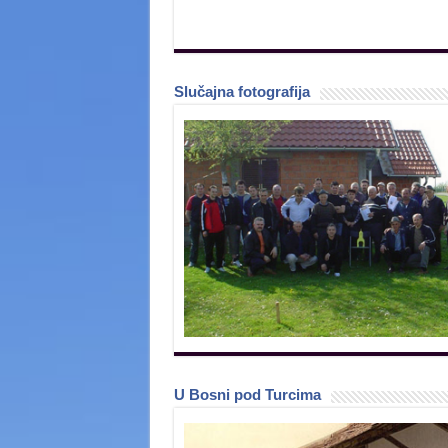
Slučajna fotografija
U Bosni pod Turcima