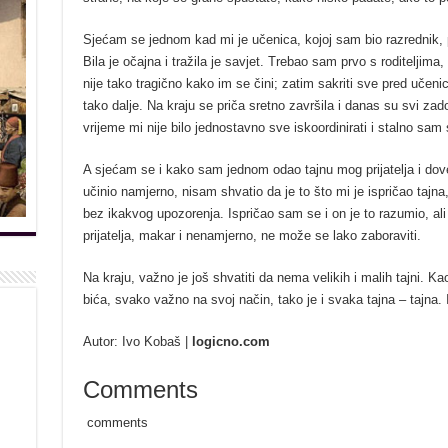
Sjećam se jednom kad mi je učenica, kojoj sam bio razrednik, pov
Bila je očajna i tražila je savjet. Trebao sam prvo s roditeljima, 
nije tako tragično kako im se čini; zatim sakriti sve pred učen
tako dalje. Na kraju se priča sretno završila i danas su svi zad
vrijeme mi nije bilo jednostavno sve iskoordinirati i stalno sam 
A sjećam se i kako sam jednom odao tajnu mog prijatelja i dove
učinio namjerno, nisam shvatio da je to što mi je ispričao tajna
bez ikakvog upozorenja. Ispričao sam se i on je to razumio, ali 
prijatelja, makar i nenamjerno, ne može se lako zaboraviti.
Na kraju, važno je još shvatiti da nema velikih i malih tajni. Kao
bića, svako važno na svoj način, tako je i svaka tajna – tajna. 
Autor: Ivo Kobaš |
logicno.com
Comments
comments