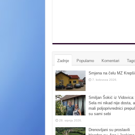
Zadnje
Popularno
Komentari
Tago
Smjena na čelu MZ Krepši
7. kolovoza 2026.
Smiljan Šokić iz Vidovica:
Sela mi nikad nije dosta, a
mali poljoprivrednici prepu
su sami sebi
28. srpnja 2026.
Drenovljani su proslavili