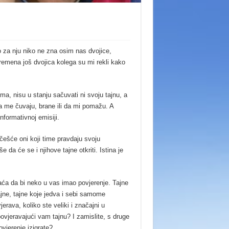
o za nju niko ne zna osim nas dvojice,
emena još dvojica kolega su mi rekli kako
ima, nisu u stanju sačuvati ni svoju tajnu, a
da me čuvaju, brane ili da mi pomažu. A
informativnoj emisiji.
jčešće oni koji time pravdaju svoju
aše da će se i njihove tajne otkriti. Istina je
plaća da bi neko u vas imao povjerenje. Tajne
ajne, tajne koje jedva i sebi samome
rava, koliko ste veliki i značajni u
ovjeravajući vam tajnu? I zamislite, s druge
vjerenje izigrate?