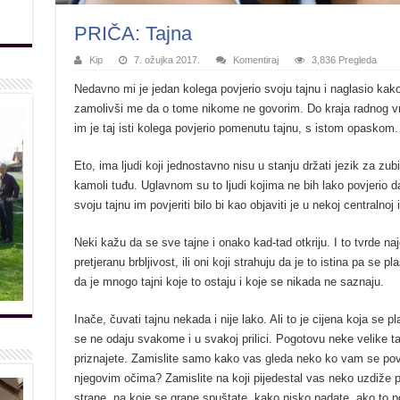
PRIČA: Tajna
Kip
7. ožujka 2017.
Komentiraj
3,836 Pregleda
Nedavno mi je jedan kolega povjerio svoju tajnu i naglasio kak
zamolivši me da o tome nikome ne govorim. Do kraja radnog vr
im je taj isti kolega povjerio pomenutu tajnu, s istom opaskom.
Eto, ima ljudi koji jednostavno nisu u stanju držati jezik za zub
kamoli tuđu. Uglavnom su to ljudi kojima ne bih lako povjerio 
svoju tajnu im povjeriti bilo bi kao objaviti je u nekoj centralnoj 
Neki kažu da se sve tajne i onako kad-tad otkriju. I to tvrde na
pretjeranu brbljivost, ili oni koji strahuju da je to istina pa se pl
da je mnogo tajni koje to ostaju i koje se nikada ne saznaju.
Inače, čuvati tajnu nekada i nije lako. Ali to je cijena koja se 
se ne odaju svakome i u svakoj prilici. Pogotovu neke velike t
priznajete. Zamislite samo kako vas gleda neko ko vam se povje
njegovim očima? Zamislite na koji pijedestal vas neko uzdiže p
strane, na koje se grane spuštate, kako nisko padate, ako to po