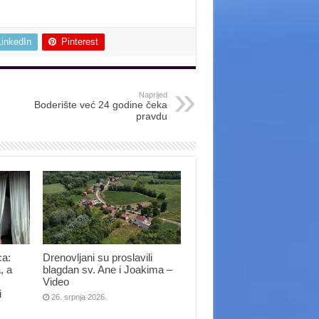
LinkedIn
Pinterest
Naprijed
Boderište već 24 godine čeka
pravdu
ca:
Drenovljani su proslavili
, a
blagdan sv. Ane i Joakima –
Video
i
26. srpnja 2026.