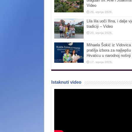
blagdan sv. Ane i Joakima
Video
26. srpnja 2026.
Lila lila uoči Ilina, i dalje vj
tradiciji – Video
20. srpnja 2026.
Mihaela Šokić iz Vidovica 
pratilja izbora za najljepšu
Hrvaticu u narodnoj nošnji
17. srpnja 2026.
Istaknuti video