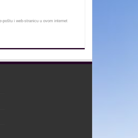
-poštu i web-stranicu u ovom internet