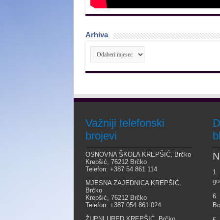
Arhiva
Arhiva
Važniji telefonski
D
brojevi
b
OSNOVNA ŠKOLA KREPŠIĆ, Brčko
N
Krepšić, 76212 Brčko
Telefon: +387 54 861 114
1.
go
MJESNA ZAJEDNICA KREPŠIĆ,
Brčko
6.
Krepšić, 76212 Brčko
Telefon: +387 054 861 024
Bo
ŽUPNI URED KREPŠIĆ, Brčko