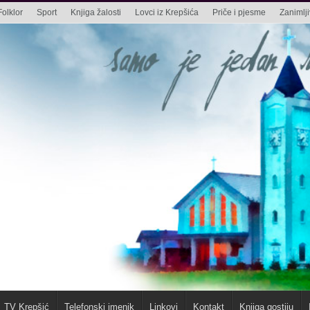
Folklor
Sport
Knjiga žalosti
Lovci iz Krepšića
Priče i pjesme
Zanimlji
TV Krepšić
Telefonski imenik
Linkovi
Kontakt
Knjiga gostiju