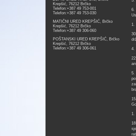
5.
Krepšić, 76212 Brčko
Telefon:+387 49 753-001
6.
Telefon:+387 49 753-030
Us
MATIČNI URED KREPŠIĆ, Brčko
1.
Krepšić, 76212 Brčko
Telefon:+387 49 306-060
30
POŠTANSKI URED KREPŠIĆ, Brčko
dr
Krepšić, 76212 Brčko
Telefon:+387 49 306-061
4.
22
an
5.
po
za
br
15
Go
1.
18
sj
ra