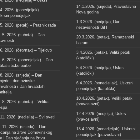
 4. 2026. (nedjelja) – Uskrs
14.1.2026. (srijeda), Pravoslavna
 4. 2026. (ponedjeljak) –
Nova godina
krsni ponedjeljak
1.3.2026. (nedjelja), Dan
 5. 2026. (petak) – Praznik rada
nezavisnosti BiH
. 5. 2026. (subota) – Dan
20.3.2026. (petak), Ramazanski
žavnosti
bajram
 6. 2026. (četvrtak) – Tijelovo
3.4.2026. (petak), Veliki petak
(katolički)
. 6. 2026. (ponedjeljak) – Dan
tifašističke borbe
5.4.2026. (nedjelja), Uskrs
(katolički)
 8. 2026. (srijeda) – Dan
bjede i domovinske
6.4.2026. (ponedjeljak), Uskrsni
hvalnosti i Dan hrvatskih
ponedjeljak (katolički)
anitelja
10.4.2026. (petak), Veliki petak
. 8. 2026. (subota) – Velika
(pravoslavni)
spa
12.4.2026. (nedjelja), Uskrs
 11. 2026. (nedjelja) – Svi sveti
(pravoslavni)
. 11. 2026. (srijeda) – Dan
13.4.2026. (ponedjeljak), Uskrsni
ećanja na žrtve Domovinskog
ponedjeljak (pravoslavni)
ta i Dan sjećanja na žrtvu