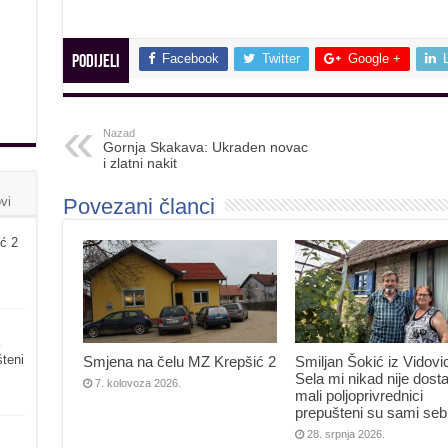
Facebook
Twitter
Google +
Podijeli
Nazad
Gornja Skakava: Ukraden novac
i zlatni nakit
Povezani članci
vi
ć 2
šteni
Smjena na čelu MZ Krepšić 2
Smiljan Šokić iz Vidovi
Sela mi nikad nije dosta
7. kolovoza 2026.
mali poljoprivrednici
prepušteni su sami seb
28. srpnja 2026.