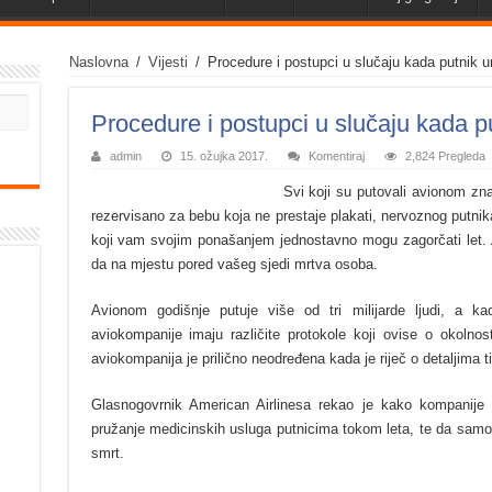
Naslovna
/
Vijesti
/
Procedure i postupci u slučaju kada putnik 
Procedure i postupci u slučaju kada p
admin
15. ožujka 2017.
Komentiraj
2,824 Pregleda
Svi koji su putovali avionom zn
rezervisano za bebu koja ne prestaje plakati, nervoznog putnika 
koji vam svojim ponašanjem jednostavno mogu zagorčati let. 
da na mjestu pored vašeg sjedi mrtva osoba.
Avionom godišnje putuje više od tri milijarde ljudi, a k
aviokompanije imaju različite protokole koji ovise o okolno
aviokompanija je prilično neodređena kada je riječ o detaljima t
Glasnogovrnik American Airlinesa rekao je kako kompanije
pružanje medicinskih usluga putnicima tokom leta, te da samo 
smrt.