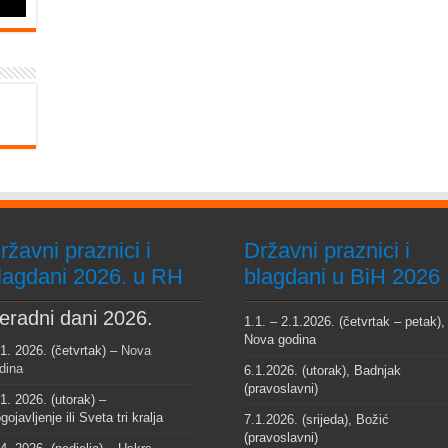
ržavni praznici i
Državni praznici i
lagdani 2026. u RH
blagdani u BiH 2026
eradni dani 2026.
1.1. – 2.1.2026. (četvrtak – petak),
Nova godina
 1. 2026. (četvrtak) –
Nova
dina
6.1.2026. (utorak), Badnjak
(pravoslavni)
 1. 2026. (utorak) –
gojavljenje ili Sveta tri kralja
7.1.2026. (srijeda), Božić
(pravoslavni)