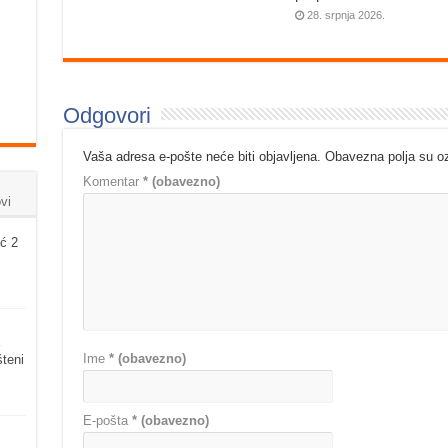
28. srpnja 2026.
Odgovori
Vaša adresa e-pošte neće biti objavljena.
Obavezna polja su 
Komentar
* (obavezno)
vi
ć 2
Ime
* (obavezno)
šteni
E-pošta
* (obavezno)