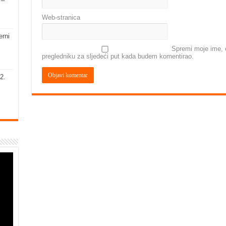
 –
Web-stranica
erni
Spremi moje ime, e
pregledniku za sljedeći put kada budem komentirao.
2.