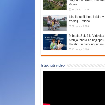
blagdan sv. Ane i Joakima
Video
26. srpnja 2026.
Lila lila uoči Ilina, i dalje vj
tradiciji – Video
20. srpnja 2026.
Mihaela Šokić iz Vidovica 
pratilja izbora za najljepšu
Hrvaticu u narodnoj nošnji
17. srpnja 2026.
Istaknuti video