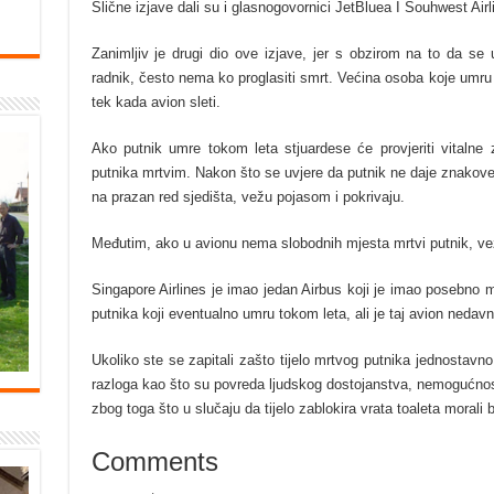
Slične izjave dali su i glasnogovornici JetBluea I Souhwest Airl
Zanimljiv je drugi dio ove izjave, jer s obzirom na to da se 
radnik, često nema ko proglasiti smrt. Većina osoba koje umr
tek kada avion sleti.
Ako putnik umre tokom leta stjuardese će provjeriti vitalne 
putnika mrtvim. Nakon što se uvjere da putnik ne daje znakove ž
na prazan red sjedišta, vežu pojasom i pokrivaju.
Međutim, ako u avionu nema slobodnih mjesta mrtvi putnik, vez
Singapore Airlines je imao jedan Airbus koji je imao posebno 
putnika koji eventualno umru tokom leta, ali je taj avion nedav
Ukoliko ste se zapitali zašto tijelo mrtvog putnika jednostavno
razloga kao što su povreda ljudskog dostojanstva, nemogućnost da
zbog toga što u slučaju da tijelo zablokira vrata toaleta morali bi
Comments