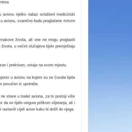
inesa.
u avionu rijetko nalazi ovlašteni medicinski
u u avionu, zvanično budu proglašene mrtvim
znakove života, ali one ne mogu proglasiti
ivota, u većini slučajeva tijelo premještaju
an i prekriven, ostaje na svom mjestu.
mjesto u avionu na kojem su se čuvala tijela
no povučen iz upotrebe.
 ne stave u toalet aviona, za to postoji više
 se tijelo osigura prilikom slijetanja, ali i
 rastaviti cijeli avion kako bi došli do njega.