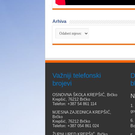
Arhiva
Arhiva
Važniji telefonski
D
brojevi
b
OSNOVNA ŠKOLA KREPŠIĆ, Brčko
N
Krepšić, 76212 Brčko
Telefon: +387 54 861 114
1.
go
MJESNA ZAJEDNICA KREPŠIĆ,
Brčko
6.
Krepšić, 76212 Brčko
Telefon: +387 054 861 024
Bo
ŽUPNI URED KREPŠIĆ, Brčko