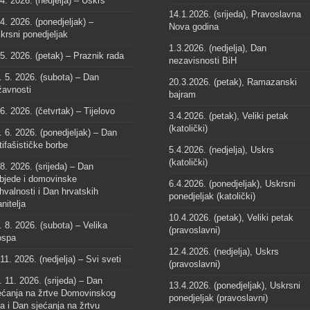
 4. 2026. (nedjelja) – Uskrs
14.1.2026. (srijeda), Pravoslavna
 4. 2026. (ponedjeljak) –
Nova godina
krsni ponedjeljak
1.3.2026. (nedjelja), Dan
 5. 2026. (petak) – Praznik rada
nezavisnosti BiH
. 5. 2026. (subota) – Dan
20.3.2026. (petak), Ramazanski
žavnosti
bajram
 6. 2026. (četvrtak) – Tijelovo
3.4.2026. (petak), Veliki petak
(katolički)
. 6. 2026. (ponedjeljak) – Dan
tifašističke borbe
5.4.2026. (nedjelja), Uskrs
(katolički)
 8. 2026. (srijeda) – Dan
bjede i domovinske
6.4.2026. (ponedjeljak), Uskrsni
hvalnosti i Dan hrvatskih
ponedjeljak (katolički)
anitelja
10.4.2026. (petak), Veliki petak
. 8. 2026. (subota) – Velika
(pravoslavni)
spa
12.4.2026. (nedjelja), Uskrs
 11. 2026. (nedjelja) – Svi sveti
(pravoslavni)
. 11. 2026. (srijeda) – Dan
13.4.2026. (ponedjeljak), Uskrsni
ećanja na žrtve Domovinskog
ponedjeljak (pravoslavni)
ta i Dan sjećanja na žrtvu