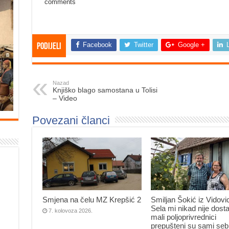
comments
Facebook
Twitter
Google +
Podijeli
Nazad
Knjiško blago samostana u Tolisi
– Video
Povezani članci
Smjena na čelu MZ Krepšić 2
Smiljan Šokić iz Vidovi
Sela mi nikad nije dosta
7. kolovoza 2026.
mali poljoprivrednici
prepušteni su sami seb