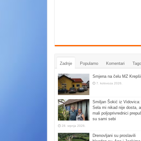
Zadnje
Popularno
Komentari
Tago
Smjena na čelu MZ Krepši
7. kolovoza 2026.
Smiljan Šokić iz Vidovica:
Sela mi nikad nije dosta, a
mali poljoprivrednici prepu
su sami sebi
28. srpnja 2026.
Drenovljani su proslavili