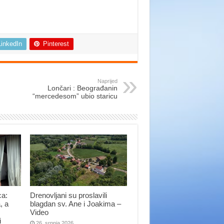
LinkedIn
Pinterest
Naprijed
Lončari : Beograđanin
“mercedesom” ubio staricu
ca:
Drenovljani su proslavili
, a
blagdan sv. Ane i Joakima –
Video
i
26. srpnja 2026.