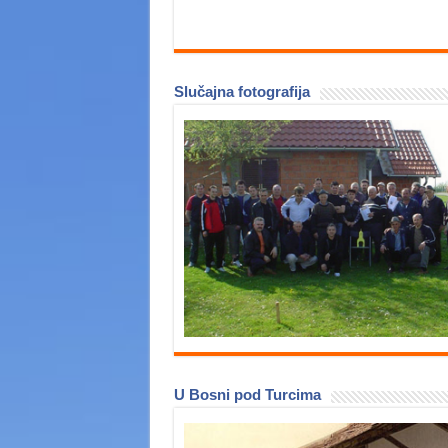
Slučajna fotografija
U Bosni pod Turcima