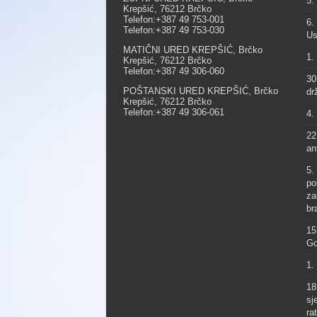
5.
Krepšić, 76212 Brčko
Telefon:+387 49 753-001
6.
Telefon:+387 49 753-030
Us
MATIČNI URED KREPŠIĆ, Brčko
1.
Krepšić, 76212 Brčko
Telefon:+387 49 306-060
30
POŠTANSKI URED KREPŠIĆ, Brčko
dr
Krepšić, 76212 Brčko
Telefon:+387 49 306-061
4.
22
an
5.
po
za
br
15
Go
1.
18
sj
ra