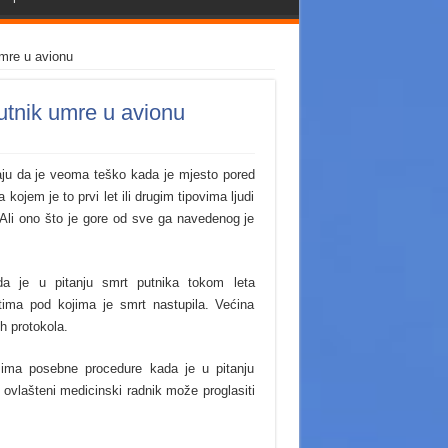
umre u avionu
utnik umre u avionu
aju da je veoma teško kada je mjesto pored
kojem je to prvi let ili drugim tipovima ljudi
Ali ono što je gore od sve ga navedenog je
ada je u pitanju smrt putnika tokom leta
stima pod kojima je smrt nastupila. Većina
ih protokola.
 ima posebne procedure kada je u pitanju
ovlašteni medicinski radnik može proglasiti