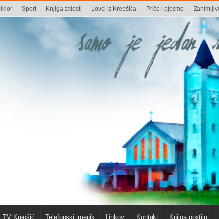
lklor
Sport
Knjiga žalosti
Lovci iz Krepšića
Priče i pjesme
Zanimljivo
TV Krepšić
Telefonski imenik
Linkovi
Kontakt
Knjiga gostiju