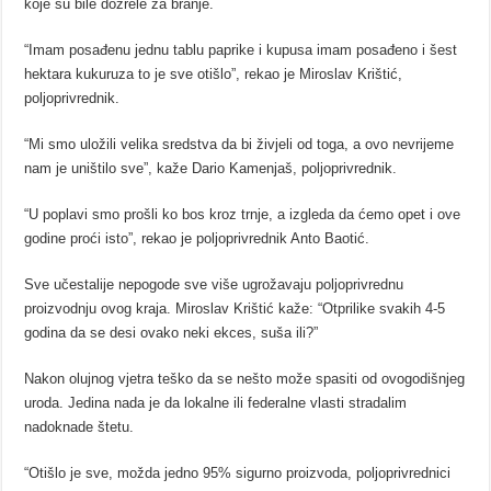
koje su bile dozrele za branje.
“Imam posađenu jednu tablu paprike i kupusa imam posađeno i šest
hektara kukuruza to je sve otišlo”, rekao je Miroslav Krištić,
poljoprivrednik.
“Mi smo uložili velika sredstva da bi živjeli od toga, a ovo nevrijeme
nam je uništilo sve”, kaže Dario Kamenjaš, poljoprivrednik.
“U poplavi smo prošli ko bos kroz trnje, a izgleda da ćemo opet i ove
godine proći isto”, rekao je poljoprivrednik Anto Baotić.
Sve učestalije nepogode sve više ugrožavaju poljoprivrednu
proizvodnju ovog kraja. Miroslav Krištić kaže: “Otprilike svakih 4-5
godina da se desi ovako neki ekces, suša ili?”
Nakon olujnog vjetra teško da se nešto može spasiti od ovogodišnjeg
uroda. Jedina nada je da lokalne ili federalne vlasti stradalim
nadoknade štetu.
“Otišlo je sve, možda jedno 95% sigurno proizvoda, poljoprivrednici