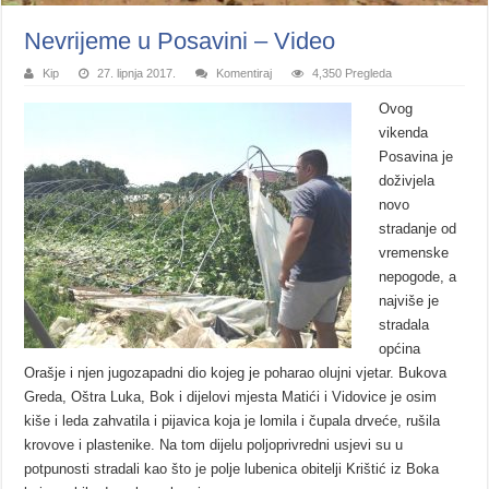
Nevrijeme u Posavini – Video
Kip
27. lipnja 2017.
Komentiraj
4,350 Pregleda
Ovog
vikenda
Posavina je
doživjela
novo
stradanje od
vremenske
nepogode, a
najviše je
stradala
općina
O
rašje i njen jugozapadni dio kojeg je poharao olujni vjetar. Bukova
Greda, Oštra Luka, Bok i dijelovi mjesta Matići i Vidovice je osim
kiše i leda zahvatila i pijavica koja je lomila i čupala drveće, rušila
krovove i plastenike. Na tom dijelu poljoprivredni usjevi su u
potpunosti stradali kao što je polje lubenica obitelji Krištić iz Boka