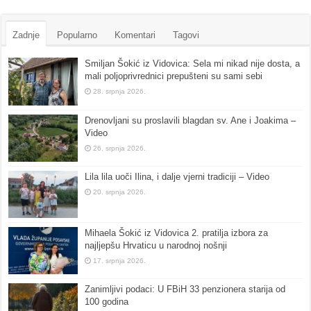
Zadnje
Popularno
Komentari
Tagovi
Smiljan Šokić iz Vidovica: Sela mi nikad nije dosta, a
mali poljoprivrednici prepušteni su sami sebi
28. srpnja 2026.
Drenovljani su proslavili blagdan sv. Ane i Joakima –
Video
26. srpnja 2026.
Lila lila uoči Ilina, i dalje vjerni tradiciji – Video
20. srpnja 2026.
Mihaela Šokić iz Vidovica 2. pratilja izbora za
najljepšu Hrvaticu u narodnoj nošnji
17. srpnja 2026.
Zanimljivi podaci: U FBiH 33 penzionera starija od
100 godina