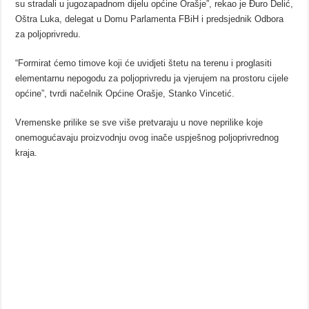
su stradali u jugozapadnom dijelu općine Orašje”, rekao je Đuro Delić,
Oštra Luka, delegat u Domu Parlamenta FBiH i predsjednik Odbora
za poljoprivredu.
“Formirat ćemo timove koji će uvidjeti štetu na terenu i proglasiti
elementarnu nepogodu za poljoprivredu ja vjerujem na prostoru cijele
općine”, tvrdi načelnik Općine Orašje, Stanko Vincetić.
Vremenske prilike se sve više pretvaraju u nove neprilike koje
onemogućavaju proizvodnju ovog inače uspješnog poljoprivrednog
kraja.