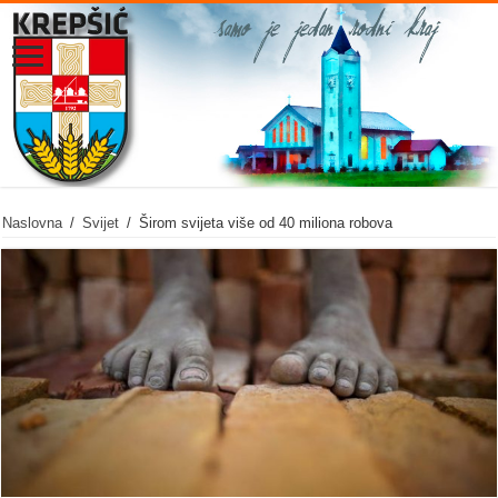
Naslovna
/
Svijet
/
Širom svijeta više od 40 miliona robova