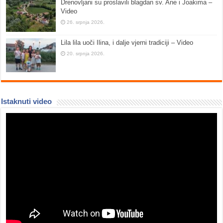
Drenovljani su proslavili blagdan sv. Ane i Joakima –
Video
26. srpnja 2026.
Lila lila uoči Ilina, i dalje vjerni tradiciji – Video
20. srpnja 2026.
Istaknuti video