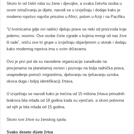
Skoro tri od četiri roba su žene i djevojke, a svaka četvrta osoba u
ovom istraživanju je dijete, navodi se u izvještaju i dodaje kako je
moderno ropstvo najviše prisutno u Africi, potom u Aziji i na Pacifiku.
“U tvornicama gdje ovi radnici djeluju prave se neki od proizvoda koje
jedemo, nosimo. Ove osobe čiste zgrade u kojima mnogi od nas žive
ili rade”, ističu ove tri grupe u izvještaju objavljenom u utorak i dodaju
kako modernog ropstva ima u svim državama.
Ovo je prvi put da su navedene organizacije sarađivale na
procjenama na planetarnoj osnovi i pozivaju na bolja radnička prava,
unapređenje pomoći migrantima, djelovanju na rješavanju uzroka
okova duga i boljoj identifikaciji žrtava.
U izvještaju se navodi kako je trećina od 15 miliona žrtava prinudnih
brakova bila mlađa od 18 godina kada su vjenčani, a skoro polovina
od njih je bila mlađa od 15 godina.
Skoro sve žrtve su ženskog spola.
Svako deseto dijete žrtva