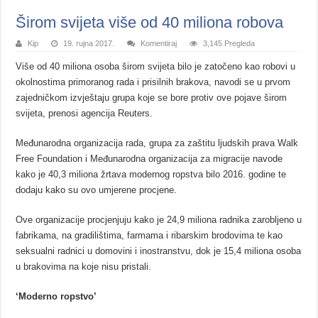
Širom svijeta više od 40 miliona robova
Kip
19. rujna 2017.
Komentiraj
3,145 Pregleda
Više od 40 miliona osoba širom svijeta bilo je zatočeno kao robovi u
okolnostima primoranog rada i prisilnih brakova, navodi se u prvom
zajedničkom izvještaju grupa koje se bore protiv ove pojave širom
svijeta, prenosi agencija Reuters.
Međunarodna organizacija rada, grupa za zaštitu ljudskih prava Walk
Free Foundation i Međunarodna organizacija za migracije navode
kako je 40,3 miliona žrtava modernog ropstva bilo 2016. godine te
dodaju kako su ovo umjerene procjene.
Ove organizacije procjenjuju kako je 24,9 miliona radnika zarobljeno u
fabrikama, na gradilištima, farmama i ribarskim brodovima te kao
seksualni radnici u domovini i inostranstvu, dok je 15,4 miliona osoba
u brakovima na koje nisu pristali.
‘Moderno ropstvo’