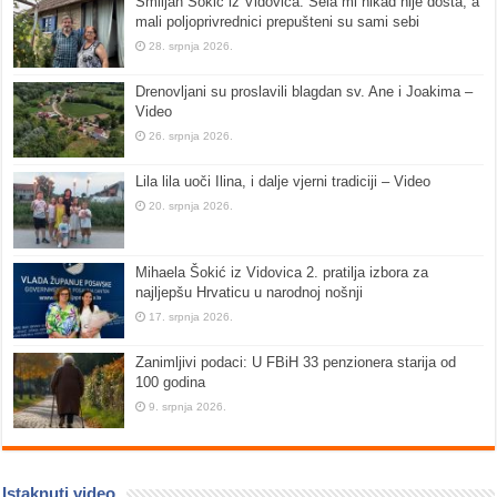
Smiljan Šokić iz Vidovica: Sela mi nikad nije dosta, a
mali poljoprivrednici prepušteni su sami sebi
28. srpnja 2026.
Drenovljani su proslavili blagdan sv. Ane i Joakima –
Video
26. srpnja 2026.
Lila lila uoči Ilina, i dalje vjerni tradiciji – Video
20. srpnja 2026.
Mihaela Šokić iz Vidovica 2. pratilja izbora za
najljepšu Hrvaticu u narodnoj nošnji
17. srpnja 2026.
Zanimljivi podaci: U FBiH 33 penzionera starija od
100 godina
9. srpnja 2026.
Istaknuti video