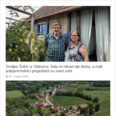
Smiljan Šokić iz Vidovica: Sela mi nikad nije dosta, a mali
poljoprivrednici prepušteni su sami sebi
28. srpnja 2026.