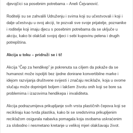
djevojčici sa posebnim potrebama – Aneli Ćejvanović.
Roditelji su se zahvalili Udruženju i svima koji su učestvovali i koji i
dalje učestvuju u ovoj akciji, te pozvali sve svoje prijatelje, poznanike
i roditelje koji imaju djecu s posebnim potrebama da se uključe u
akciju, kako bi olakšali svojoj djeci i sebi kupovinu pelena i drugih
potrepština.
Akcija u toku – pridruži se i ti!
Akcija “Čep za hendikep” je pokrenuta sa ciljem da pokaže da se
humanost može ispoljiti bez ijedne donirane konvertibilne marke i
idejom razvijanja društvene svijesti i značaju reciklaže, koja u ovome
slučaju može doprinijeti boljem i lakšem životu onih koji se bore sa
problemima i izazovima hendikepa i invaliditeta.
Akcija podrazumijeva prikupljanje svih vrsta plastičnih čepova koji se
recikliraju kao tvrda plastika, kako bi se sredstvima prikupljenim
reciklažom osigurala nabavka pomagala koja osobama uskraćenim
za slobodno i nesmetano kretanje u velikoj mjeri olakšavaju život.