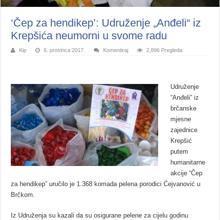
‘Čep za hendikep’: Udruženje „Anđeli“ iz
Krepšića neumorni u svome radu
Kip
6. prosinca 2017.
Komentiraj
2,896 Pregleda
Udruženje
“Anđeli” iz
brčanske
mjesne
zajednice
Krepšić
putem
humanitarne
akcije “Čep
za hendikep” uručilo je 1.368 komada pelena porodici Ćejvanović u
Brčkom.
Iz Udruženja su kazali da su osigurane pelene za cijelu godinu