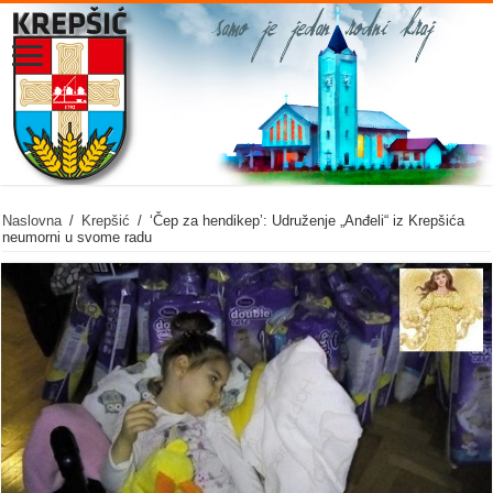
Naslovna
/
Krepšić
/
‘Čep za hendikep’: Udruženje „Anđeli“ iz Krepšića
neumorni u svome radu