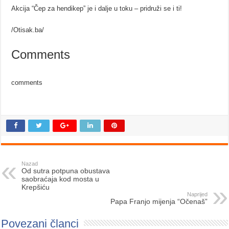
Akcija “Čep za hendikep” je i dalje u toku – pridruži se i ti!
/Otisak.ba/
Comments
comments
Nazad
Od sutra potpuna obustava
saobraćaja kod mosta u
Krepšiću
Naprijed
Papa Franjo mijenja “Očenaš”
Povezani članci