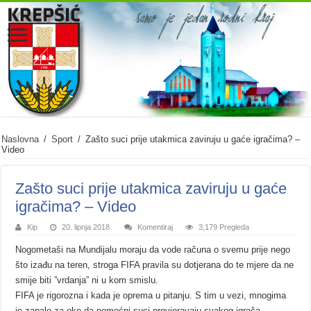
Naslovna
/
Sport
/
Zašto suci prije utakmica zaviruju u gaće igračima? –
Video
Zašto suci prije utakmica zaviruju u gaće
igračima? – Video
Kip
20. lipnja 2018.
Komentiraj
3,179 Pregleda
Nogometaši na Mundijalu moraju da vode računa o svemu prije nego
što izađu na teren, stroga FIFA pravila su dotjerana do te mjere da ne
smije biti ”vrdanja” ni u kom smislu.
FIFA je rigorozna i kada je oprema u pitanju. S tim u vezi, mnogima
je zapalo za oko da pomoćni suci provjeravaju svakog igrača