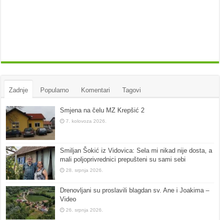
Zadnje
Popularno
Komentari
Tagovi
Smjena na čelu MZ Krepšić 2
7. kolovoza 2026.
Smiljan Šokić iz Vidovica: Sela mi nikad nije dosta, a
mali poljoprivrednici prepušteni su sami sebi
28. srpnja 2026.
Drenovljani su proslavili blagdan sv. Ane i Joakima –
Video
26. srpnja 2026.