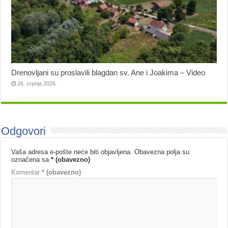
Drenovljani su proslavili blagdan sv. Ane i Joakima – Video
26. srpnja 2026.
Odgovori
Vaša adresa e-pošte neće biti objavljena.
Obavezna polja su
označena sa
* (obavezno)
Komentar
* (obavezno)