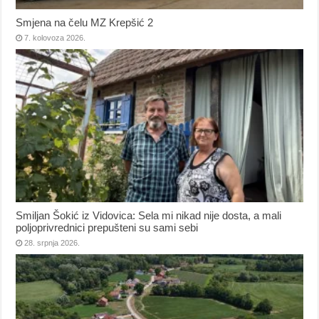
Smjena na čelu MZ Krepšić 2
7. kolovoza 2026.
Smiljan Šokić iz Vidovica: Sela mi nikad nije dosta, a mali
poljoprivrednici prepušteni su sami sebi
28. srpnja 2026.