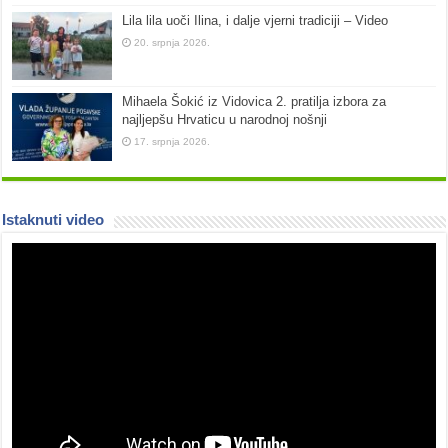
Lila lila uoči Ilina, i dalje vjerni tradiciji – Video
20. srpnja 2026.
Mihaela Šokić iz Vidovica 2. pratilja izbora za
najljepšu Hrvaticu u narodnoj nošnji
17. srpnja 2026.
Istaknuti video