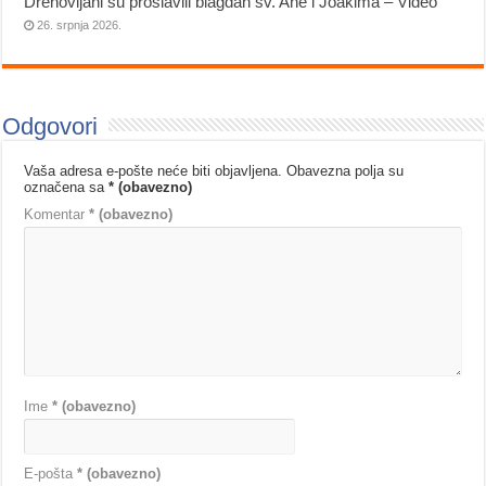
Drenovljani su proslavili blagdan sv. Ane i Joakima – Video
26. srpnja 2026.
Odgovori
Vaša adresa e-pošte neće biti objavljena.
Obavezna polja su
označena sa
* (obavezno)
Komentar
* (obavezno)
Ime
* (obavezno)
E-pošta
* (obavezno)