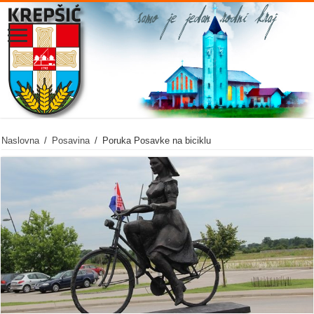
Naslovna
/
Posavina
/
Poruka Posavke na biciklu