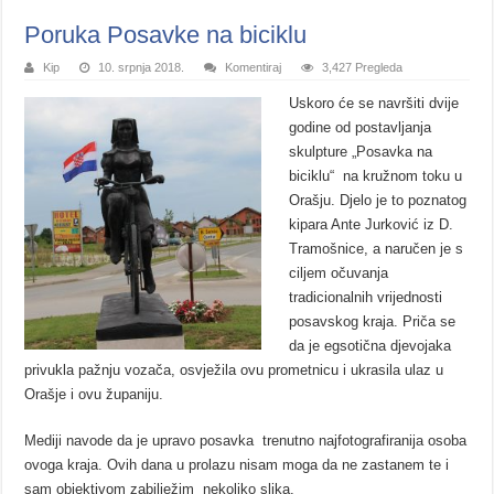
Poruka Posavke na biciklu
Kip
10. srpnja 2018.
Komentiraj
3,427 Pregleda
Uskoro će se navršiti dvije
godine od postavljanja
skulpture „Posavka na
biciklu“ na kružnom toku u
Orašju. Djelo je to poznatog
kipara Ante Jurković iz D.
Tramošnice, a naručen je s
ciljem očuvanja
tradicionalnih vrijednosti
posavskog kraja. Priča se
da je egsotična djevojaka
privukla pažnju vozača, osvježila ovu prometnicu i ukrasila ulaz u
Orašje i ovu županiju.
Mediji navode da je upravo posavka trenutno najfotografiranija osoba
ovoga kraja. Ovih dana u prolazu nisam moga da ne zastanem te i
sam objektivom zabilježim nekoliko slika.