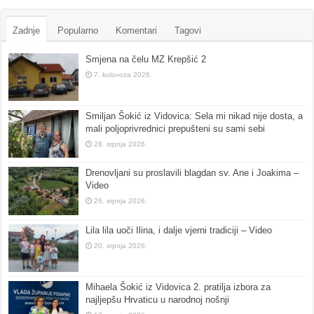
Zadnje
Popularno
Komentari
Tagovi
Smjena na čelu MZ Krepšić 2
7. kolovoza 2026.
Smiljan Šokić iz Vidovica: Sela mi nikad nije dosta, a
mali poljoprivrednici prepušteni su sami sebi
28. srpnja 2026.
Drenovljani su proslavili blagdan sv. Ane i Joakima –
Video
26. srpnja 2026.
Lila lila uoči Ilina, i dalje vjerni tradiciji – Video
20. srpnja 2026.
Mihaela Šokić iz Vidovica 2. pratilja izbora za
najljepšu Hrvaticu u narodnoj nošnji