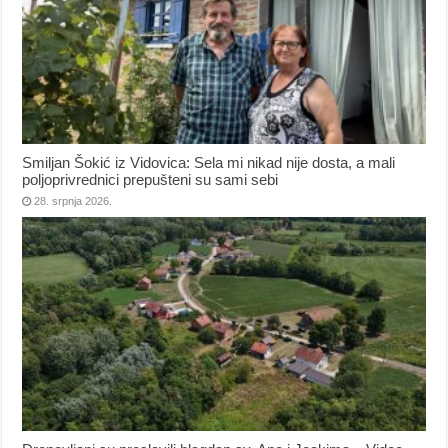
Smiljan Šokić iz Vidovica: Sela mi nikad nije dosta, a mali
poljoprivrednici prepušteni su sami sebi
28. srpnja 2026.