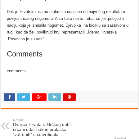
Dok je Hrvatska samo utakmicu udaljena od najvećeg rezultata u
povijesti našeg nogometa. A za tako nešto trebat će još pobijediti
naciju koja je izmislila nogomet. Djevojka na biciklu sa zastavom u
ruci kao da želi poviknuti hrv. reprezentaciji „Idemo Hrvatska
Posavina je zu vas“.
Comments
comments
Nazad
Dvojica Hrvata iz Brčkog dobili
srčani udar nakon prolaska
”vatrenih” u četvrtfinale
Naprijed