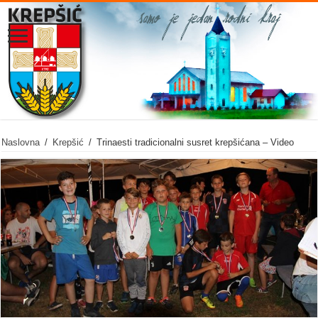
Naslovna
/
Krepšić
/
Trinaesti tradicionalni susret krepšićana – Video