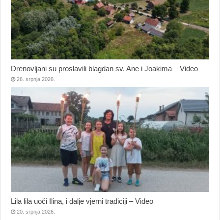
Drenovljani su proslavili blagdan sv. Ane i Joakima – Video
26. srpnja 2026.
Lila lila uoči Ilina, i dalje vjerni tradiciji – Video
20. srpnja 2026.