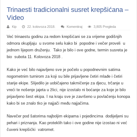
Trinaesti tradicionalni susret krepšićana –
Video
Kip
22. kolovoza 2018.
Komentiraj
3,805 Pregleda
Već trinaestu godinu za redom krepšićani se za vrijeme godišnjih
odmora okupljaju u svome selu kako bi popodne i večer proveli u
jednom lijepom druženju. Tako je bilo i ove godne, termin susreta je
bio subota 11. Kolovoza 2018 .
Kako je već bilo najavljeno sve je počelo u popodnevnim satima
nogometnim turnirom za koji su bile prijavljene četiri mlađe i četiri
starije ekipe. Slijedilo je uobičajeno takmičenje za djecu, trčanje u
vreći te nošenje jajeta u žlici, nije izostalo ni boćanje za koje je bilo
prijavljeno šest ekipa. I na kraju sve je završeno u povlačenju konopa
kako bi se znalo tko je najjači među najjačima.
Navečer pod šatorima najboljim ekipama i pojedincima dodijeljeni su
pehari i priznanja. Kao proteklih tako i ove godine nije izostao ni već
čuveni krepšićki vatromet.