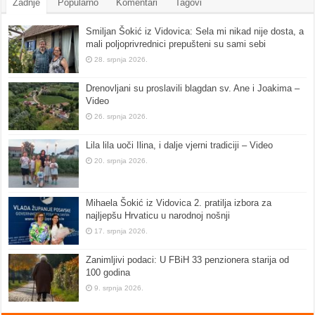
Zadnje
Popularno
Komentari
Tagovi
Smiljan Šokić iz Vidovica: Sela mi nikad nije dosta, a
mali poljoprivrednici prepušteni su sami sebi
28. srpnja 2026.
Drenovljani su proslavili blagdan sv. Ane i Joakima –
Video
26. srpnja 2026.
Lila lila uoči Ilina, i dalje vjerni tradiciji – Video
20. srpnja 2026.
Mihaela Šokić iz Vidovica 2. pratilja izbora za
najljepšu Hrvaticu u narodnoj nošnji
17. srpnja 2026.
Zanimljivi podaci: U FBiH 33 penzionera starija od
100 godina
9. srpnja 2026.