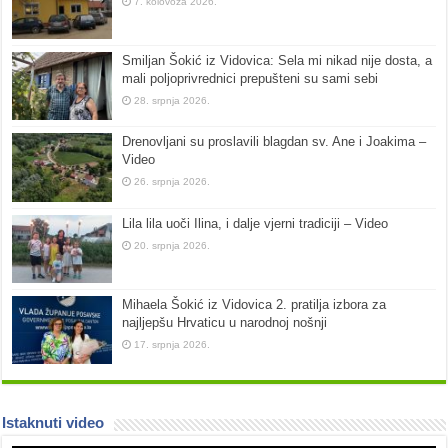
7. kolovoza 2026.
Smiljan Šokić iz Vidovica: Sela mi nikad nije dosta, a
mali poljoprivrednici prepušteni su sami sebi
28. srpnja 2026.
Drenovljani su proslavili blagdan sv. Ane i Joakima –
Video
26. srpnja 2026.
Lila lila uoči Ilina, i dalje vjerni tradiciji – Video
20. srpnja 2026.
Mihaela Šokić iz Vidovica 2. pratilja izbora za
najljepšu Hrvaticu u narodnoj nošnji
17. srpnja 2026.
Istaknuti video