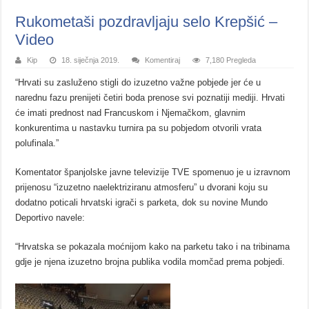
Rukometaši pozdravljaju selo Krepšić –
Video
Kip
18. siječnja 2019.
Komentiraj
7,180 Pregleda
“Hrvati su zasluženo stigli do izuzetno važne pobjede jer će u
narednu fazu prenijeti četiri boda prenose svi poznatiji mediji. Hrvati
će imati prednost nad Francuskom i Njemačkom, glavnim
konkurentima u nastavku turnira pa su pobjedom otvorili vrata
polufinala.”
Komentator španjolske javne televizije TVE spomenuo je u izravnom
prijenosu “izuzetno naelektriziranu atmosferu” u dvorani koju su
dodatno poticali hrvatski igrači s parketa, dok su novine Mundo
Deportivo navele:
“Hrvatska se pokazala moćnijom kako na parketu tako i na tribinama
gdje je njena izuzetno brojna publika vodila momčad prema pobjedi.