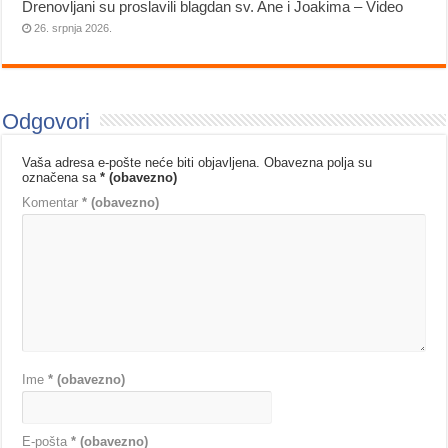
Drenovljani su proslavili blagdan sv. Ane i Joakima – Video
26. srpnja 2026.
Odgovori
Vaša adresa e-pošte neće biti objavljena.
Obavezna polja su
označena sa
* (obavezno)
Komentar
* (obavezno)
Ime
* (obavezno)
E-pošta
* (obavezno)