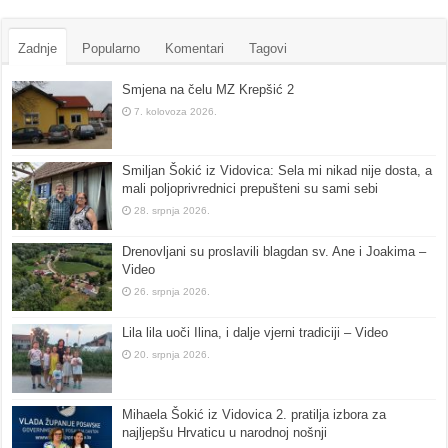
Zadnje
Popularno
Komentari
Tagovi
Smjena na čelu MZ Krepšić 2
7. kolovoza 2026.
Smiljan Šokić iz Vidovica: Sela mi nikad nije dosta, a
mali poljoprivrednici prepušteni su sami sebi
28. srpnja 2026.
Drenovljani su proslavili blagdan sv. Ane i Joakima –
Video
26. srpnja 2026.
Lila lila uoči Ilina, i dalje vjerni tradiciji – Video
20. srpnja 2026.
Mihaela Šokić iz Vidovica 2. pratilja izbora za
najljepšu Hrvaticu u narodnoj nošnji