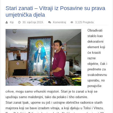
Stari zanati – Vitraji iz Posavine su prava
umjetnička djela
Kip
30. siječnja 2019.
Komentiraj
3,125 Pregleda
Obrađivati
staklo kao
dekorativni
element koji
će krasiti
razne
objekte, čak i
predmete za
svakodnevnu
uporabu, no
ponajviše
crkve, mogu samo vrhunski majstori. Stari je to zanat u koji se
upuštaju samo malobrojni, tako da polako i tiho odumire.
Stari zanat Ipak, uporne su još i ustrajne obrtničke radionice starih
majstora koji se bave izradom vitraja, a koji djeluju u Tolisi i Vitezu.