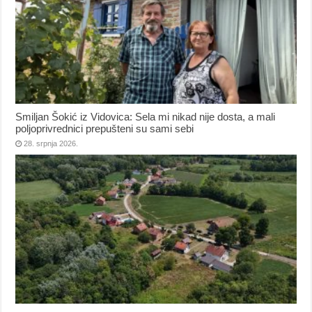
Smiljan Šokić iz Vidovica: Sela mi nikad nije dosta, a mali
poljoprivrednici prepušteni su sami sebi
28. srpnja 2026.