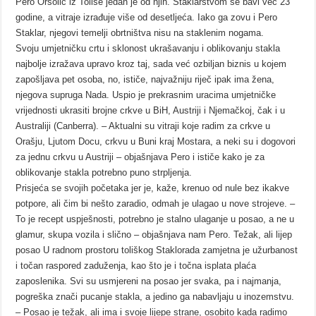
Pero Oršolić iz Tolise jedan je od njih. Staklarstvom se bavi već 23
godine, a vitraje izrađuje više od desetljeća. Iako ga zovu i Pero
Staklar, njegovi temelji obrtništva nisu na staklenim nogama.
Svoju umjetničku crtu i sklonost ukrašavanju i oblikovanju stakla
najbolje izražava upravo kroz taj, sada već ozbiljan biznis u kojem
zapošljava pet osoba, no, ističe, najvažniju riječ ipak ima žena,
njegova supruga Nada. Uspio je prekrasnim uracima umjetničke
vrijednosti ukrasiti brojne crkve u BiH, Austriji i Njemačkoj, čak i u
Australiji (Canberra). – Aktualni su vitraji koje radim za crkve u
Orašju, Ljutom Docu, crkvu u Buni kraj Mostara, a neki su i dogovori
za jednu crkvu u Austriji – objašnjava Pero i ističe kako je za
oblikovanje stakla potrebno puno strpljenja.
Prisjeća se svojih početaka jer je, kaže, krenuo od nule bez ikakve
potpore, ali čim bi nešto zaradio, odmah je ulagao u nove strojeve. –
To je recept uspješnosti, potrebno je stalno ulaganje u posao, a ne u
glamur, skupa vozila i slično – objašnjava nam Pero. Težak, ali lijep
posao U radnom prostoru toliškog Staklorada zamjetna je užurbanost
i točan raspored zaduženja, kao što je i točna isplata plaća
zaposlenika. Svi su usmjereni na posao jer svaka, pa i najmanja,
pogreška znači pucanje stakla, a jedino ga nabavljaju u inozemstvu.
– Posao je težak, ali ima i svoje lijepe strane, osobito kada radimo