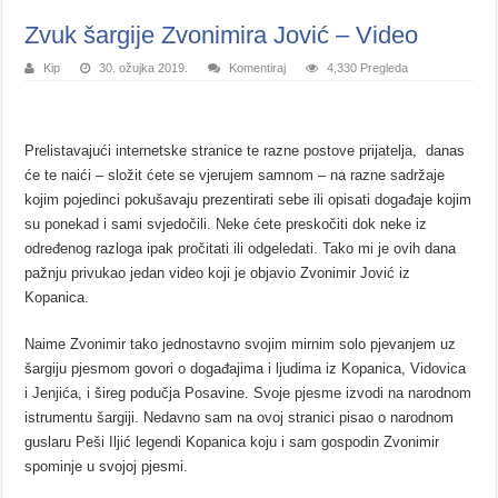
Zvuk šargije Zvonimira Jović – Video
Kip
30. ožujka 2019.
Komentiraj
4,330 Pregleda
Prelistavajući internetske stranice te razne postove prijatelja, danas
će te naići – složit ćete se vjerujem samnom – na razne sadržaje
kojim pojedinci pokušavaju prezentirati sebe ili opisati događaje kojim
su ponekad i sami svjedočili. Neke ćete preskočiti dok neke iz
određenog razloga ipak pročitati ili odgeledati. Tako mi je ovih dana
pažnju privukao jedan video koji je objavio Zvonimir Jović iz
Kopanica.
Naime Zvonimir tako jednostavno svojim mirnim solo pjevanjem uz
šargiju pjesmom govori o događajima i ljudima iz Kopanica, Vidovica
i Jenjića, i šireg podučja Posavine. Svoje pjesme izvodi na narodnom
istrumentu šargiji. Nedavno sam na ovoj stranici pisao o narodnom
guslaru Peši Iljić legendi Kopanica koju i sam gospodin Zvonimir
spominje u svojoj pjesmi.