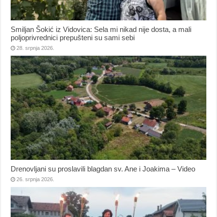
Smiljan Šokić iz Vidovica: Sela mi nikad nije dosta, a mali
poljoprivrednici prepušteni su sami sebi
28. srpnja 2026.
Drenovljani su proslavili blagdan sv. Ane i Joakima – Video
26. srpnja 2026.