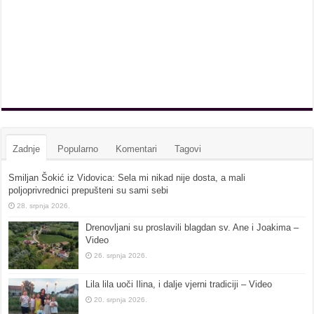
Zadnje
Popularno
Komentari
Tagovi
Smiljan Šokić iz Vidovica: Sela mi nikad nije dosta, a mali
poljoprivrednici prepušteni su sami sebi
28. srpnja 2026.
Drenovljani su proslavili blagdan sv. Ane i Joakima –
Video
26. srpnja 2026.
Lila lila uoči Ilina, i dalje vjerni tradiciji – Video
20. srpnja 2026.