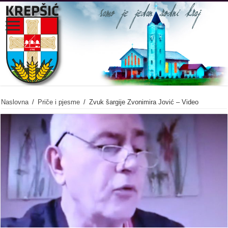
Naslovna
/
Priče i pjesme
/
Zvuk šargije Zvonimira Jović – Video