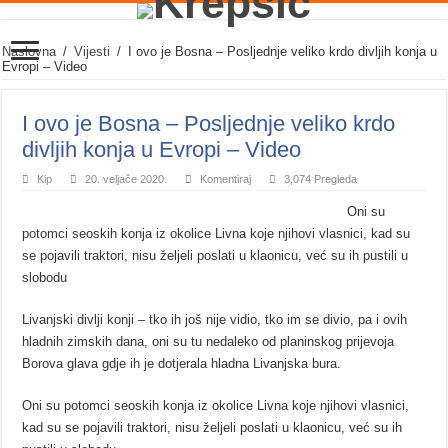
Naslovna
/
Vijesti
/
I ovo je Bosna – Posljednje veliko krdo divljih konja u
Evropi – Video
I ovo je Bosna – Posljednje veliko krdo
divljih konja u Evropi – Video
Kip
20. veljače 2020.
Komentiraj
3,074 Pregleda
Oni su
potomci seoskih konja iz okolice Livna koje njihovi vlasnici, kad su
se pojavili traktori, nisu željeli poslati u klaonicu, već su ih pustili u
slobodu
Livanjski divlji konji – tko ih još nije vidio, tko im se divio, pa i ovih
hladnih zimskih dana, oni su tu nedaleko od planinskog prijevoja
Borova glava gdje ih je dotjerala hladna Livanjska bura.
Oni su potomci seoskih konja iz okolice Livna koje njihovi vlasnici,
kad su se pojavili traktori, nisu željeli poslati u klaonicu, već su ih