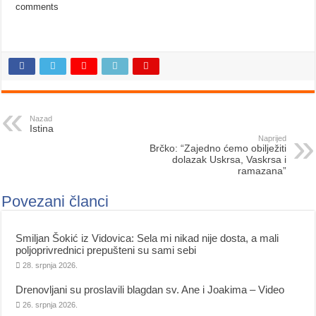
comments
Nazad
Istina
Naprijed
Brčko: “Zajedno ćemo obilježiti
dolazak Uskrsa, Vaskrsa i
ramazana”
Povezani članci
Smiljan Šokić iz Vidovica: Sela mi nikad nije dosta, a mali
poljoprivrednici prepušteni su sami sebi
28. srpnja 2026.
Drenovljani su proslavili blagdan sv. Ane i Joakima – Video
26. srpnja 2026.