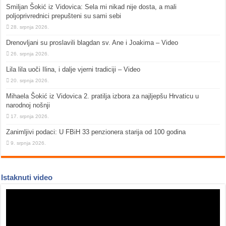
Smiljan Šokić iz Vidovica: Sela mi nikad nije dosta, a mali
poljoprivrednici prepušteni su sami sebi
28. srpnja 2026.
Drenovljani su proslavili blagdan sv. Ane i Joakima – Video
26. srpnja 2026.
Lila lila uoči Ilina, i dalje vjerni tradiciji – Video
20. srpnja 2026.
Mihaela Šokić iz Vidovica 2. pratilja izbora za najljepšu Hrvaticu u
narodnoj nošnji
17. srpnja 2026.
Zanimljivi podaci: U FBiH 33 penzionera starija od 100 godina
9. srpnja 2026.
Istaknuti video