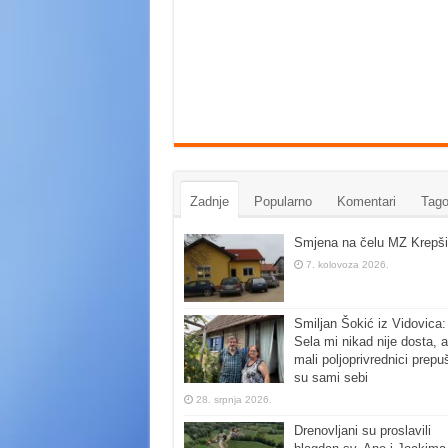
Zadnje
Popularno
Komentari
Tago
Smjena na čelu MZ Krepši
7. kolovoza 2026.
Smiljan Šokić iz Vidovica:
Sela mi nikad nije dosta, a
mali poljoprivrednici prepu
su sami sebi
28. srpnja 2026.
Drenovljani su proslavili