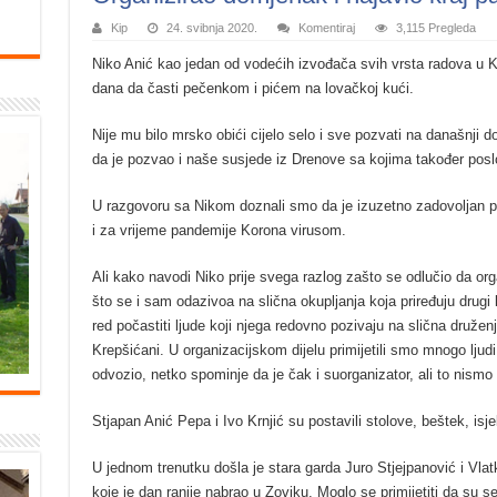
Kip
24. svibnja 2020.
Komentiraj
3,115 Pregleda
Niko Ani
ć kao jedan od vodećih izvođača svih vrsta radova u Kre
dana da časti pečenkom i pićem na lovačkoj kući.
Nije mu bilo mrsko obići cijelo selo i sve pozvati na današnji d
da je pozvao i naše susjede iz Drenove sa kojima također poslo
U razgovoru sa Nikom doznali smo da je izuzetno zadovoljan po
i za vrijeme pandemije Korona virusom.
Ali kako navodi Niko prije svega razlog zašto se odlučio da or
što se i sam odazivoa na slična okupljanja koja priređuju drugi 
red počastiti ljude koji njega redovno pozivaju na slična druženj
Krepšićani. U organizacijskom dijelu primijetili smo mnogo ljudi
odvozio, netko spominje da je čak i suorganizator, ali to nismo
Stjapan Anić Pepa i Ivo Krnjić su postavili stolove, beštek, isje
U jednom trenutku došla je stara garda Juro Stjejpanović i Vlat
koje je dan ranije nabrao u Zoviku. Moglo se primijetiti da su s