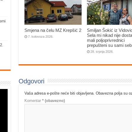
 –
erni
Smjena na čelu MZ Krepšić 2
Smiljan Šokić iz Vidovi
Sela mi nikad nije dosta
7. kolovoza 2026.
mali poljoprivrednici
prepušteni su sami seb
2.
28. srpnja 2026.
Odgovori
Vaša adresa e-pošte neće biti objavljena.
Obavezna polja su 
Komentar
* (obavezno)