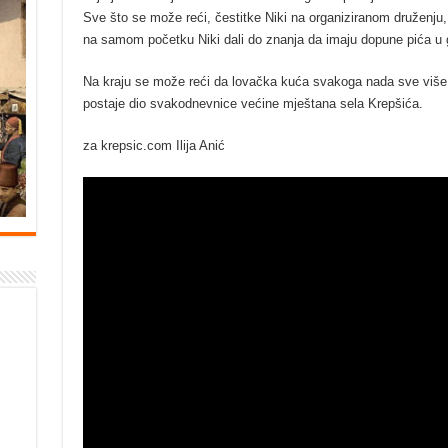
Sve što se može reći, čestitke Niki na organiziranom druženju, j
na samom početku Niki dali do znanja da imaju dopune pića u 
Na kraju se može reći da lovačka kuća svakoga nada sve više 
postaje dio svakodnevnice većine mještana sela Krepšića.
za krepsic.com Ilija Anić