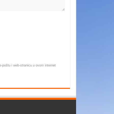
-poštu i web-stranicu u ovom internet