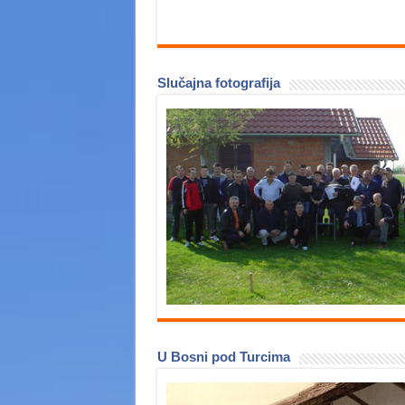
Slučajna fotografija
U Bosni pod Turcima