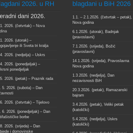
lagdani 2026. u RH
blagdani u BiH 2026
eradni dani 2026.
1.1. – 2.1.2026. (četvrtak – petak),
Nova godina
 1. 2026. (četvrtak) –
Nova
dina
6.1.2026. (utorak), Badnjak
(pravoslavni)
 1. 2026. (utorak) –
gojavljenje ili Sveta tri kralja
7.1.2026. (srijeda), Božić
(pravoslavni)
 4. 2026. (nedjelja) – Uskrs
14.1.2026. (srijeda), Pravoslavna
 4. 2026. (ponedjeljak) –
Nova godina
krsni ponedjeljak
1.3.2026. (nedjelja), Dan
 5. 2026. (petak) – Praznik rada
nezavisnosti BiH
. 5. 2026. (subota) – Dan
20.3.2026. (petak), Ramazanski
žavnosti
bajram
 6. 2026. (četvrtak) – Tijelovo
3.4.2026. (petak), Veliki petak
(katolički)
. 6. 2026. (ponedjeljak) – Dan
tifašističke borbe
5.4.2026. (nedjelja), Uskrs
(katolički)
 8. 2026. (srijeda) – Dan
bjede i domovinske