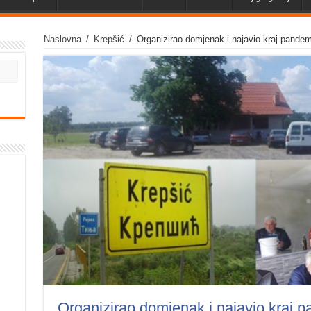
Naslovna
/
Krepšić
/
Organizirao domjenak i najavio kraj pandem
Organizirao domjenak i najavio kraj 