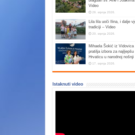
blagdan sv. Ane i Joakima
Video
26. srpnja 2026.
Lila lila uoči Ilina, i dalje vj
tradiciji – Video
20. srpnja 2026.
Mihaela Šokić iz Vidovica 
pratilja izbora za najljepšu
Hrvaticu u narodnoj nošnji
17. srpnja 2026.
Istaknuti video