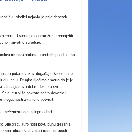
pšiću i okolici najavio je prije desetak
omjenak. U video prilogu može se primijetiti
vno i privatno surađuje.
slovnim rezulatatima u protekloj godini kao
ganizira jedan ovakav događaj u Krepšiću je
ljudi u selu. Drugim riječima smatra da je je
a, ali naglašava dobro došli su svi
. Šeki je u više navrata nešto dovozio i
 u mogućnosti zvanično potvrditi.
kli pečenicu i dosta toga odradili.
ko Bijelonić. Juro nosi kovu punu trešanja
e mnogi obradovali voću i rado ga kušali.