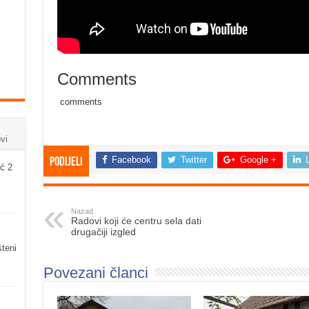
Comments
comments
vi
Facebook
Twitter
Google +
Podijeli
ć 2
Nazad
Radovi koji će centru sela dati
drugačiji izgled
šteni
Povezani članci