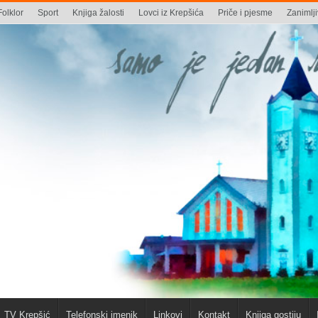
Folklor
Sport
Knjiga žalosti
Lovci iz Krepšića
Priče i pjesme
Zanimlji
TV Krepšić
Telefonski imenik
Linkovi
Kontakt
Knjiga gostiju