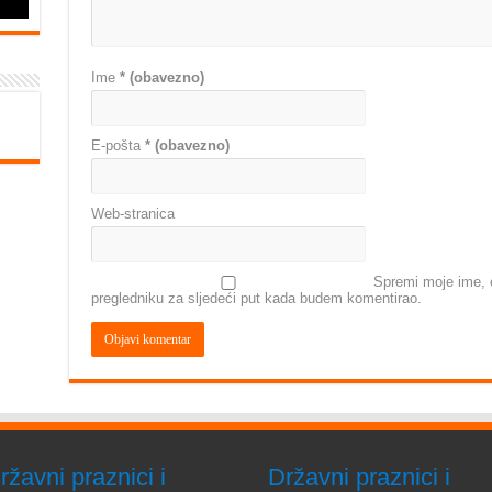
Ime
* (obavezno)
E-pošta
* (obavezno)
Web-stranica
Spremi moje ime, e
pregledniku za sljedeći put kada budem komentirao.
ržavni praznici i
Državni praznici i