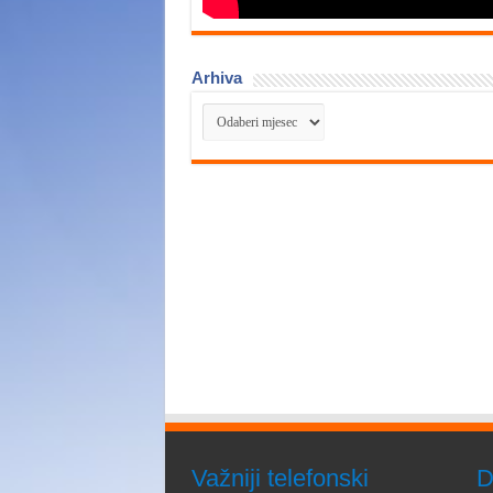
Arhiva
Arhiva
Važniji telefonski
D