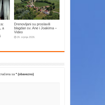
ca:
Drenovljani su proslavili
, a
blagdan sv. Ane i Joakima –
Video
i
26. srpnja 2026.
označena sa
* (obavezno)