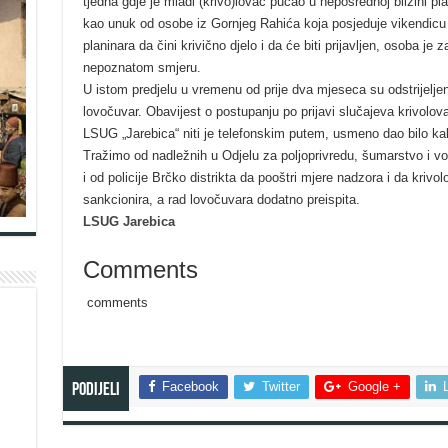
tjedna gdje je mladi (krivo)lovac pucao u neposrednoj blizini pl
kao unuk od osobe iz Gornjeg Rahića koja posjeduje vikendic
planinara da čini krivično djelo i da će biti prijavljen, osoba je z
nepoznatom smjeru.
U istom predjelu u vremenu od prije dva mjeseca su odstrijelje
lovočuvar. Obavijest o postupanju po prijavi slučajeva krivolo
LSUG „Jarebica“ niti je telefonskim putem, usmeno dao bilo ka
Tražimo od nadležnih u Odjelu za poljoprivredu, šumarstvo i v
i od policije Brčko distrikta da pooštri mjere nadzora i da kriv
sankcionira, a rad lovočuvara dodatno preispita.
LSUG Jarebica
Comments
comments
Facebook
Twitter
Google +
Podijeli