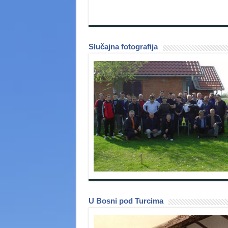
Slučajna fotografija
U Bosni pod Turcima