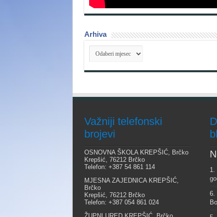
Arhiva
Arhiva
Važniji telefonski
D
brojevi
b
OSNOVNA ŠKOLA KREPŠIĆ, Brčko
N
Krepšić, 76212 Brčko
Telefon: +387 54 861 114
1.
go
MJESNA ZAJEDNICA KREPŠIĆ,
Brčko
6.
Krepšić, 76212 Brčko
Telefon: +387 054 861 024
Bo
ŽUPNI URED KREPŠIĆ, Brčko