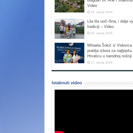
blagdan sv. Ane i Joakima
Video
26. srpnja 2026.
Lila lila uoči Ilina, i dalje vj
tradiciji – Video
20. srpnja 2026.
Mihaela Šokić iz Vidovica 
pratilja izbora za najljepšu
Hrvaticu u narodnoj nošnji
17. srpnja 2026.
Istaknuti video