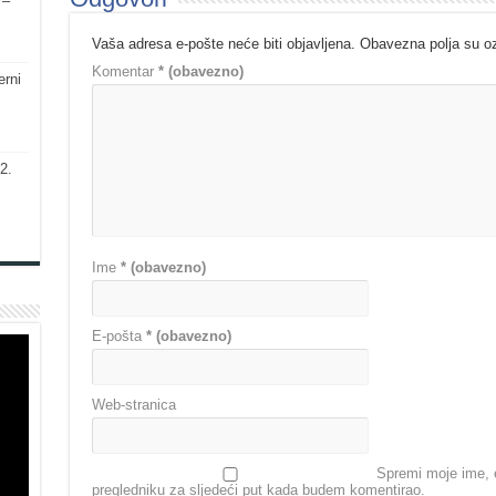
 –
Vaša adresa e-pošte neće biti objavljena.
Obavezna polja su 
Komentar
* (obavezno)
erni
2.
Ime
* (obavezno)
E-pošta
* (obavezno)
Web-stranica
Spremi moje ime, e
pregledniku za sljedeći put kada budem komentirao.