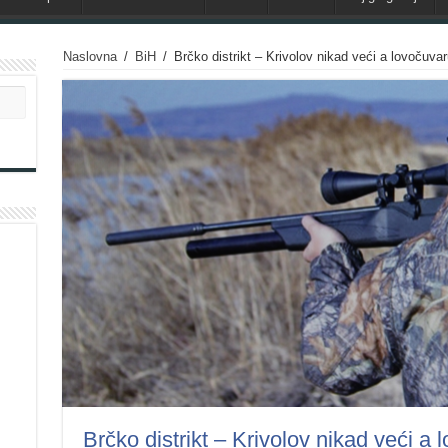
Naslovna
/
BiH
/
Brčko distrikt – Krivolov nikad veći a lovočuvaru
Brčko distrikt – Krivolov nikad veći a 