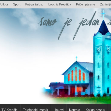
Folklor
Sport
Knjiga žalosti
Lovci iz Krepšića
Priče i pjesme
Zanimlji
TV Krepšić
Telefonski imenik
Linkovi
Kontakt
Knjiga gostiju