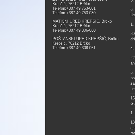
5.
Krepšić, 76212 Brčko
Telefon:+387 49 753-001
6.
Telefon:+387 49 753-030
Us
MATIČNI URED KREPŠIĆ, Brčko
1.
Krepšić, 76212 Brčko
Telefon:+387 49 306-060
30
POŠTANSKI URED KREPŠIĆ, Brčko
dr
Krepšić, 76212 Brčko
Telefon:+387 49 306-061
4.
22
an
5.
po
za
br
15
Go
1.
18
sj
ra