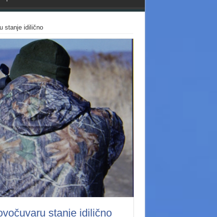
 stanje idilično
lovočuvaru stanje idilično