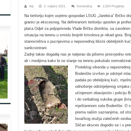
Kip
2. veljače 2021.
Komentiraj
2,924 Pregleda
Na teritoriju kojim uvjetno gospodari LSUG „Jarebica“ Brčko dis
granici je ekscesnog. Na definiranom teritoriju uposlen je prof
plaća Odjel za poljoprivredu Vlade Brčko distrikta, sa zavidn
situacija na terenu u smislu brojnih krivolova je nikad gora. Bro
stanovništva o pucnjevima u neposrednoj blizini obiteljskih kuća,
sankcionirani.
Zadnji takav događaj nas je natjerao da pišemo prosvjednu not
ali i medijima kako bi se stanje na terenu pokušalo normalizirat
Proteklog vikenda u neposrednoj b
Boderište izvršen je odstrjel ml
padala po obiteljskoj kući, mješt
odnošenje odstrijeljenog srnjaka 
učinjenom obavijestio i policiju Br
i do verbalnog sukoba grupe (krivo
mještaninom sela Boderište. O sv
prema našim saznanjima, od strane
lovačkog oružja zatečenih osoba 
Sličan eksces dogodio se i u pred