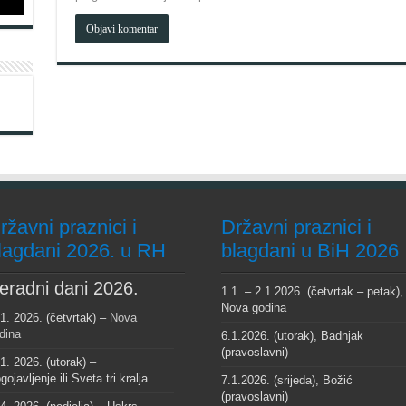
ržavni praznici i
Državni praznici i
lagdani 2026. u RH
blagdani u BiH 2026
eradni dani 2026.
1.1. – 2.1.2026. (četvrtak – petak),
Nova godina
 1. 2026. (četvrtak) –
Nova
dina
6.1.2026. (utorak), Badnjak
(pravoslavni)
 1. 2026. (utorak) –
gojavljenje ili Sveta tri kralja
7.1.2026. (srijeda), Božić
(pravoslavni)