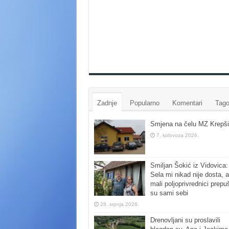
Zadnje
Popularno
Komentari
Tago
Smjena na čelu MZ Krepši
7. kolovoza 2026.
Smiljan Šokić iz Vidovica:
Sela mi nikad nije dosta, a
mali poljoprivrednici prepu
su sami sebi
28. srpnja 2026.
Drenovljani su proslavili