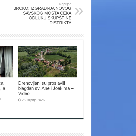
Naprijed
BRČKO: IZGRADNJA NOVOG
SAVSKOG MOSTA ČEKA
ODLUKU SKUPŠTINE
DISTRIKTA
ca:
Drenovljani su proslavili
, a
blagdan sv. Ane i Joakima –
Video
i
26. srpnja 2026.