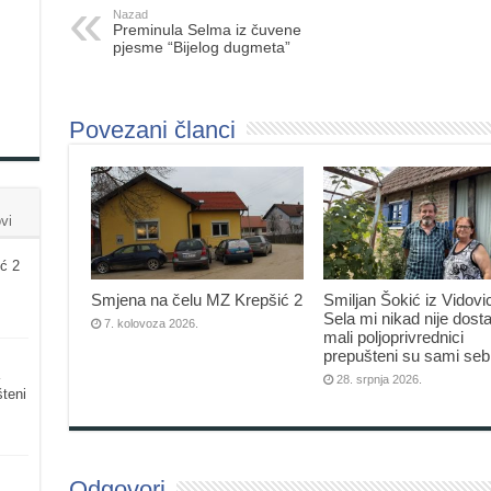
Nazad
Preminula Selma iz čuvene
pjesme “Bijelog dugmeta”
Povezani članci
vi
ć 2
Smjena na čelu MZ Krepšić 2
Smiljan Šokić iz Vidovi
Sela mi nikad nije dosta
7. kolovoza 2026.
mali poljoprivrednici
prepušteni su sami seb
28. srpnja 2026.
šteni
Odgovori