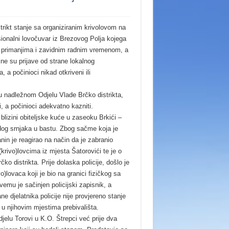
trikt stanje sa organiziranim krivolovom na
esionalni lovočuvar iz Brezovog Polja kojega
im primanjima i zavidnim radnim vremenom, a
jne su prijave od strane lokalnog
 a počinioci nikad otkriveni ili
u nadležnom Odjelu Vlade Brčko distrikta,
i, a počinioci adekvatno kazniti.
lizini obiteljske kuće u zaseoku Brkići –
adog srnjaka u bastu. Zbog sačme koja je
anin je reagirao na način da je zabranio
(krivo)lovcima iz mjesta Šatorovići te je o
čko distrikta. Prije dolaska policije, došlo je
)lovaca koji je bio na granici fizičkog sa
emu je sačinjen policijski zapisnik, a
 djelatnika policije nije provjereno stanje
u njihovim mjestima prebivališta.
jelu Torovi u K.O. Štrepci već prije dva