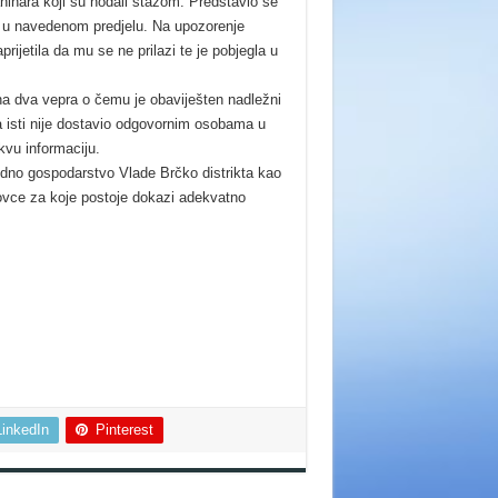
aninara koji su hodali stazom. Predstavio se
u u navedenom predjelu. Na upozorenje
aprijetila da mu se ne prilazi te je pobjegla u
na dva vepra o čemu je obaviješten nadležni
va isti nije dostavio odgovornim osobama u
kvu informaciju.
odno gospodarstvo Vlade Brčko distrikta kao
olovce za koje postoje dokazi adekvatno
LinkedIn
Pinterest