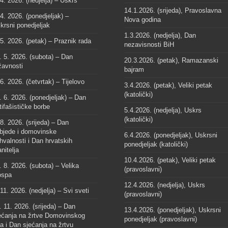
 4. 2026. (nedjelja) – Uskrs
14.1.2026. (srijeda), Pravoslavna
 4. 2026. (ponedjeljak) –
Nova godina
krsni ponedjeljak
1.3.2026. (nedjelja), Dan
 5. 2026. (petak) – Praznik rada
nezavisnosti BiH
. 5. 2026. (subota) – Dan
20.3.2026. (petak), Ramazanski
žavnosti
bajram
 6. 2026. (četvrtak) – Tijelovo
3.4.2026. (petak), Veliki petak
(katolički)
. 6. 2026. (ponedjeljak) – Dan
tifašističke borbe
5.4.2026. (nedjelja), Uskrs
(katolički)
 8. 2026. (srijeda) – Dan
bjede i domovinske
6.4.2026. (ponedjeljak), Uskrsni
hvalnosti i Dan hrvatskih
ponedjeljak (katolički)
anitelja
10.4.2026. (petak), Veliki petak
. 8. 2026. (subota) – Velika
(pravoslavni)
spa
12.4.2026. (nedjelja), Uskrs
 11. 2026. (nedjelja) – Svi sveti
(pravoslavni)
. 11. 2026. (srijeda) – Dan
13.4.2026. (ponedjeljak), Uskrsni
ećanja na žrtve Domovinskog
ponedjeljak (pravoslavni)
ta i Dan sjećanja na žrtvu