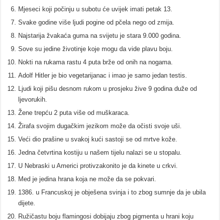
Mjeseci koji počinju u subotu će uvijek imati petak 13.
Svake godine više ljudi pogine od pčela nego od zmija.
Najstarija žvakaća guma na svijetu je stara 9.000 godina.
Sove su jedine životinje koje mogu da vide plavu boju.
Nokti na rukama rastu 4 puta brže od onih na nogama.
Adolf Hitler je bio vegetarijanac i imao je samo jedan testis.
Ljudi koji pišu desnom rukom u prosjeku žive 9 godina duže od
ljevorukih.
Žene trepću 2 puta više od muškaraca.
Žirafa svojim dugačkim jezikom može da očisti svoje uši.
Veći dio prašine u svakoj kući sastoji se od mrtve kože.
Jedna četvrtina kostiju u našem tijelu nalazi se u stopalu.
U Nebraski u Americi protivzakonito je da kinete u crkvi.
Med je jedina hrana koja ne može da se pokvari.
1386. u Francuskoj je obješena svinja i to zbog sumnje da je ubila
dijete.
Ružičastu boju flamingosi dobijaju zbog pigmenta u hrani koju