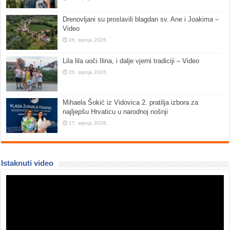
Drenovljani su proslavili blagdan sv. Ane i Joakima –
Video
26. srpnja 2026.
Lila lila uoči Ilina, i dalje vjerni tradiciji – Video
20. srpnja 2026.
Mihaela Šokić iz Vidovica 2. pratilja izbora za
najljepšu Hrvaticu u narodnoj nošnji
17. srpnja 2026.
Istaknuti video