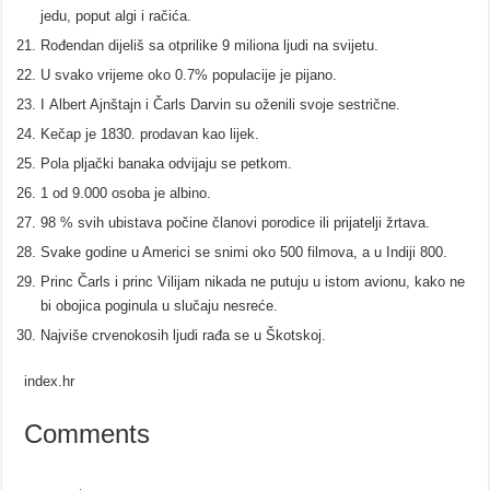
jedu, poput algi i račića.
Rođendan dijeliš sa otprilike 9 miliona ljudi na svijetu.
U svako vrijeme oko 0.7% populacije je pijano.
I Albert Ajnštajn i Čarls Darvin su oženili svoje sestrične.
Kečap je 1830. prodavan kao lijek.
Pola pljački banaka odvijaju se petkom.
1 od 9.000 osoba je albino.
98 % svih ubistava počine članovi porodice ili prijatelji žrtava.
Svake godine u Americi se snimi oko 500 filmova, a u Indiji 800.
Princ Čarls i princ Vilijam nikada ne putuju u istom avionu, kako ne
bi obojica poginula u slučaju nesreće.
Najviše crvenokosih ljudi rađa se u Škotskoj.
index.hr
Comments