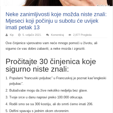
Neke zanimljivosti koje možda niste znali:
Mjeseci koji počinju u subotu će uvijek
imati petak 13
Kip
5. veljače 2021.
Komentiraj
2,877 Pregleda
Ove činjenice vjerovatno vam neće mnogo pomoći u životu, ali
sigurno će vas dobro zabaviti, a neke mozda i zgroziti.
Pročitajte 30 činjenica koje
sigurno niste znali:
Popularni “francuski poljubac” u Francuskoj je poznat kao”engleski
poljubac”.
Bubašvabe mogu da žive nekoliko nedjelja bez glave.
Tvoje srce u danu napravi preko 100.000 otkucaja.
Rodili smo se sa 300 kostiju, ali do smrti ćemo imati 206.
Delfini spavaju s jednim okom otvorenim.