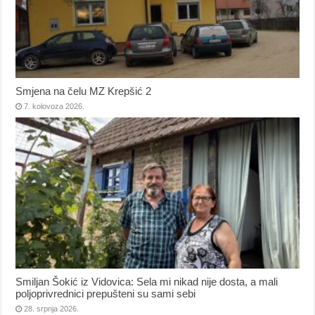
Smjena na čelu MZ Krepšić 2
7. kolovoza 2026.
Smiljan Šokić iz Vidovica: Sela mi nikad nije dosta, a mali
poljoprivrednici prepušteni su sami sebi
28. srpnja 2026.