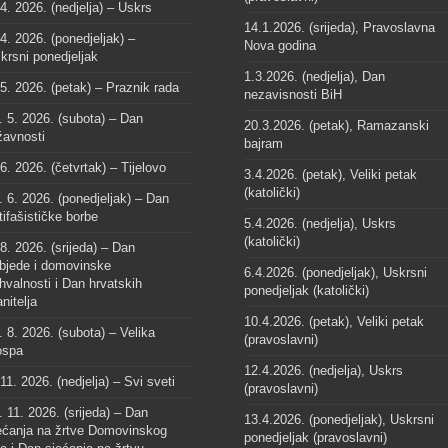
 4. 2026. (nedjelja) – Uskrs
14.1.2026. (srijeda), Pravoslavna
 4. 2026. (ponedjeljak) –
Nova godina
krsni ponedjeljak
1.3.2026. (nedjelja), Dan
 5. 2026. (petak) – Praznik rada
nezavisnosti BiH
. 5. 2026. (subota) – Dan
20.3.2026. (petak), Ramazanski
žavnosti
bajram
 6. 2026. (četvrtak) – Tijelovo
3.4.2026. (petak), Veliki petak
(katolički)
. 6. 2026. (ponedjeljak) – Dan
tifašističke borbe
5.4.2026. (nedjelja), Uskrs
(katolički)
 8. 2026. (srijeda) – Dan
bjede i domovinske
6.4.2026. (ponedjeljak), Uskrsni
hvalnosti i Dan hrvatskih
ponedjeljak (katolički)
anitelja
10.4.2026. (petak), Veliki petak
. 8. 2026. (subota) – Velika
(pravoslavni)
spa
12.4.2026. (nedjelja), Uskrs
 11. 2026. (nedjelja) – Svi sveti
(pravoslavni)
. 11. 2026. (srijeda) – Dan
13.4.2026. (ponedjeljak), Uskrsni
ećanja na žrtve Domovinskog
ponedjeljak (pravoslavni)