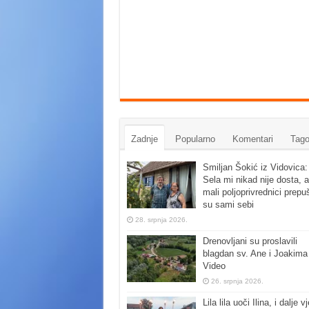
Zadnje
Popularno
Komentari
Tago
Smiljan Šokić iz Vidovica:
Sela mi nikad nije dosta, a
mali poljoprivrednici prepu
su sami sebi
28. srpnja 2026.
Drenovljani su proslavili
blagdan sv. Ane i Joakima
Video
26. srpnja 2026.
Lila lila uoči Ilina, i dalje vj