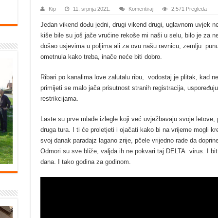
Kip
11. srpnja 2021.
Komentiraj
2,571 Pregleda
Jedan vikend dođu jedni, drugi vikend drugi, uglavnom uvjek ne
kiše bile su još jače vrućine rekoše mi naši u selu, bilo je za ne
došao usjevima u poljima ali za ovu našu ravnicu, zemlju punu 
ometnula kako treba, inače neće biti dobro.
Ribari po kanalima love zalutalu ribu, vodostaj je plitak, kad 
primijeti se malo jača prisutnost stranih registracija, uspoređu
restrikcijama.
Laste su prve mlade izlegle koji već uvježbavaju svoje letove,
druga tura. I ti će proletjeti i ojačati kako bi na vrijeme mogli
svoj danak paradajz lagano zrije, pčele vrijedno rade da dopr
Odmori su sve bliže, valjda ih ne pokvari taj DELTA virus. I bi
dana. I tako godina za godinom.