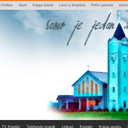
i Folklor
Sport
Knjiga žalosti
Lovci iz Krepšića
Priče i pjesme
Zaniml
TV Krepšić
Telefonski imenik
Linkovi
Kontakt
Knjiga gostiju