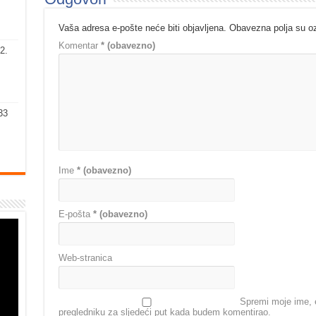
Vaša adresa e-pošte neće biti objavljena.
Obavezna polja su 
Komentar
* (obavezno)
2.
33
Ime
* (obavezno)
E-pošta
* (obavezno)
Web-stranica
Spremi moje ime, e
pregledniku za sljedeći put kada budem komentirao.