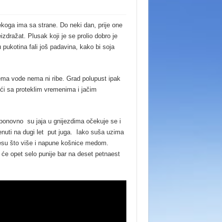
koga ima sa strane. Do neki dan, prije one
izdražat. Plusak koji je se prolio dobro je
pukotina fali još padavina, kako bi soja
nema vode nema ni ribe. Grad polupust ipak
jući sa proteklim vremenima i jačim
 ponovno su jaja u gnijezdima očekuje se i
 krenuti na dugi let put juga. Iako suša uzima
inesu što više i napune košnice medom.
t će opet selo punije bar na deset petnaest