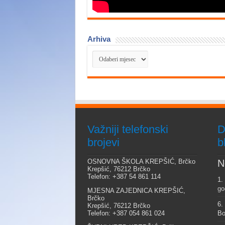
Arhiva
Arhiva
Važniji telefonski
D
brojevi
b
OSNOVNA ŠKOLA KREPŠIĆ, Brčko
N
Krepšić, 76212 Brčko
Telefon: +387 54 861 114
1.
go
MJESNA ZAJEDNICA KREPŠIĆ,
Brčko
6.
Krepšić, 76212 Brčko
Telefon: +387 054 861 024
Bo