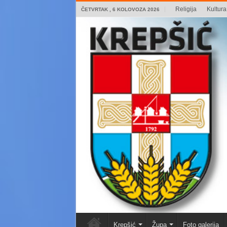
Religija
Kultura 
ČETVRTAK , 6 KOLOVOZA 2026
Krepšić
Župa
Foto galerija