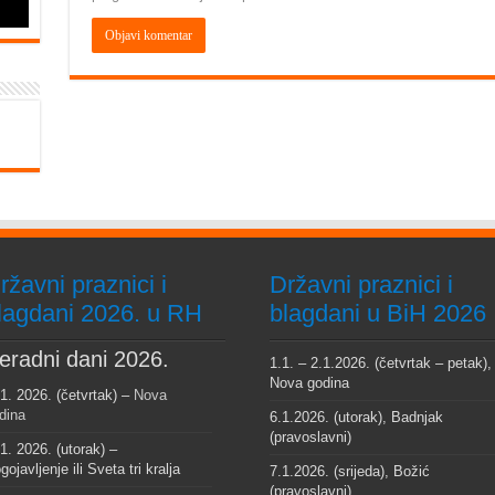
ržavni praznici i
Državni praznici i
lagdani 2026. u RH
blagdani u BiH 2026
eradni dani 2026.
1.1. – 2.1.2026. (četvrtak – petak),
Nova godina
 1. 2026. (četvrtak) –
Nova
dina
6.1.2026. (utorak), Badnjak
(pravoslavni)
 1. 2026. (utorak) –
gojavljenje ili Sveta tri kralja
7.1.2026. (srijeda), Božić
(pravoslavni)