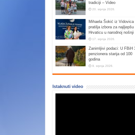
tradiciji – Video
20. srpnja 2026.
Mihaela Šokić iz Vidovica 
pratilja izbora za najljepšu
Hrvaticu u narodnoj nošnji
17. srpnja 2026.
Zanimljivi podaci: U FBiH 
penzionera starija od 100
godina
9. srpnja 2026.
Istaknuti video