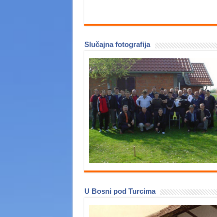
Slučajna fotografija
U Bosni pod Turcima