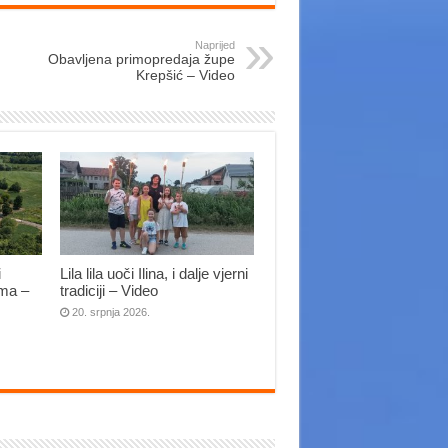
Naprijed
Obavljena primopredaja župe
Krepšić – Video
i
Lila lila uoči Ilina, i dalje vjerni
ima –
tradiciji – Video
20. srpnja 2026.