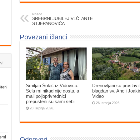
Nazad
SREBRNI JUBILEJ VLČ. ANTE
STJEPANOVIĆA
Povezani članci
vi
Smiljan Šokić iz Vidovica:
Drenovljani su proslavil
šteni
Sela mi nikad nije dosta, a
blagdan sv. Ane i Joak
mali poljoprivrednici
Video
prepušteni su sami sebi
26. srpnja 2026.
28. srpnja 2026.
 –
erni
Odgovori