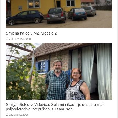
Smjena na čelu MZ Krepšić 2
7. kolovoza 2026.
Smiljan Šokić iz Vidovica: Sela mi nikad nije dosta, a mali
poljoprivrednici prepušteni su sami sebi
28. srpnja 2026.