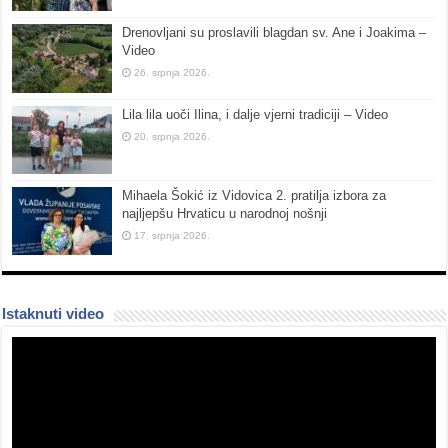
Drenovljani su proslavili blagdan sv. Ane i Joakima –
Video
26. srpnja 2026.
Lila lila uoči Ilina, i dalje vjerni tradiciji – Video
20. srpnja 2026.
Mihaela Šokić iz Vidovica 2. pratilja izbora za
najljepšu Hrvaticu u narodnoj nošnji
17. srpnja 2026.
Istaknuti video