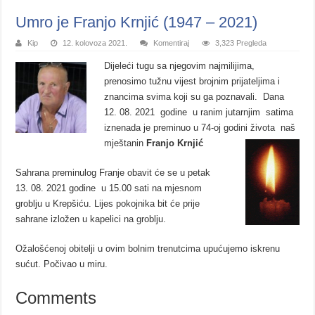
Umro je Franjo Krnjić (1947 – 2021)
Kip
12. kolovoza 2021.
Komentiraj
3,323 Pregleda
Dijeleći tugu sa njegovim najmilijima,
prenosimo tužnu vijest brojnim prijateljima i
znancima svima koji su ga poznavali. Dana
12. 08. 2021 godine u ranim jutarnjim satima
iznenada je preminuo u 74-oj godini života naš
mještanin
Franjo Krnjić
Sahrana preminulog Franje obavit će se u petak
13. 08. 2021 godine u 15.00 sati na mjesnom
groblju u Krepšiću. Lijes pokojnika bit će prije
sahrane izložen u kapelici na groblju.
Ožalošćenoj obitelji u ovim bolnim trenutcima upućujemo iskrenu
sućut. Počivao u miru.
Comments