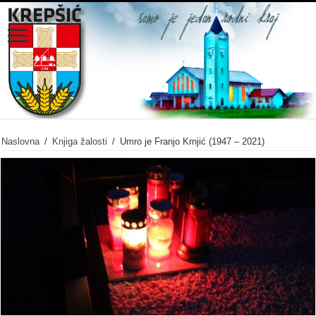
Naslovna
/
Knjiga žalosti
/
Umro je Franjo Krnjić (1947 – 2021)