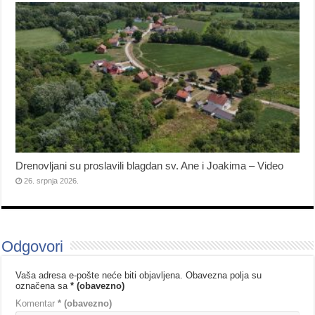
Drenovljani su proslavili blagdan sv. Ane i Joakima – Video
26. srpnja 2026.
Odgovori
Vaša adresa e-pošte neće biti objavljena.
Obavezna polja su
označena sa
* (obavezno)
Komentar
* (obavezno)