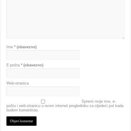
Ime
* (obavezno)
E-pošta
* (obavezno)
Web-stranica
Spremi moje ime, e-
poštu i web-stranicu u ovom internet pregledniku za sljedeći put kada
budem komentirao.